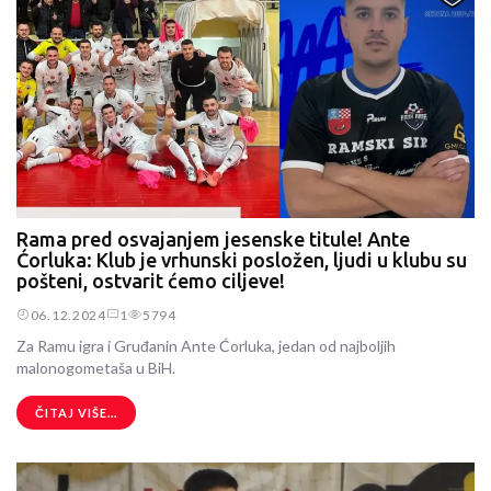
Rama pred osvajanjem jesenske titule! Ante
Ćorluka: Klub je vrhunski posložen, ljudi u klubu su
pošteni, ostvarit ćemo ciljeve!
06.12.2024
1
5794
Za Ramu igra i Gruđanin Ante Ćorluka, jedan od najboljih
malonogometaša u BiH.
ČITAJ VIŠE...