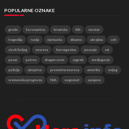
POPULARNE OZNAKE
grude
koronavirus
hrvatska
bih
mostar
tragedija
rusija
njemacka
dinamo
ukrajina
zzh
siroki brijeg
nesreca
hercegovina
posusje
rat
pozar
potres
dragan covic
zagreb
medjugorje
policija
ubojstvo
prometna nesreca
amerika
snijeg
vremenska prognoza
fbih
nogomet
sarajevo