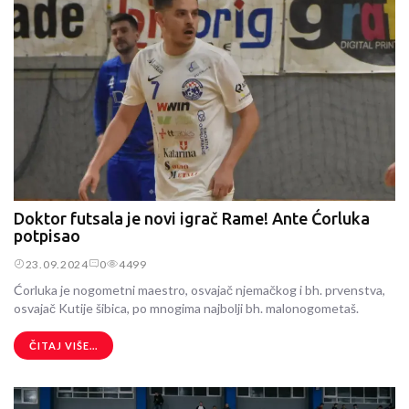
Doktor futsala je novi igrač Rame! Ante Ćorluka
potpisao
23.09.2024
0
4499
Ćorluka je nogometni maestro, osvajač njemačkog i bh. prvenstva,
osvajač Kutije šibica, po mnogima najbolji bh. malonogometaš.
ČITAJ VIŠE...