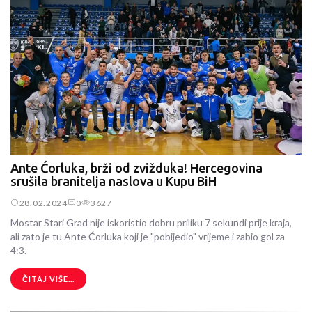
Ante Ćorluka, brži od zvižduka! Hercegovina
srušila branitelja naslova u Kupu BiH
28.02.2024
0
3627
Mostar Stari Grad nije iskoristio dobru priliku 7 sekundi prije kraja,
ali zato je tu Ante Ćorluka koji je "pobijedio" vrijeme i zabio gol za
4:3.
ČITAJ VIŠE...