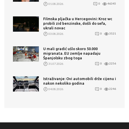
01.08.2026.
0
46345
Filmska pljačka u Hercegovini: Kroz wc
probili zid benzinske, došli do sefa,
ukrali novac
03.08.2026.
0
3521
U mali gradić ušlo skoro 50.000
migranata. EU zemlje napadaju
Španjolsku zbog toga
31.07.2026.
0
2256
Istraživanje: Ovi automobili drže cijenu i
nakon nekoliko godina
04.08.2026.
0
2246