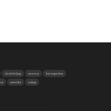
siroki brijeg
nesreca
hercegovina
eca
amerika
snijeg