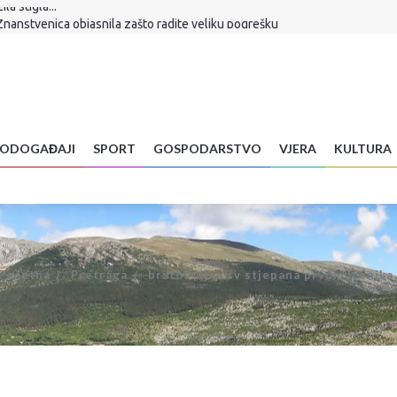
Znanstvenica objasnila zašto radite veliku pogrešku
 je sudbina Infantina
a hrane: Vrućine već uništavaju usjeve diljem BiH
vljena u Ljubuškom VIDEO
alić! Sudjelovao u stvaranju Euroherca, gradio mostove među ljudima
ko dobijete ovu poruku, odmah je obrišite
aju mural svojim vitezovima
ODOGAĐAJI
SPORT
GOSPODARSTVO
VJERA
KULTURA
la proslava 31. obljetnice Oluje
a stigla...
Početna
Pretraga
bratovstina sv stjepana prvomucenika