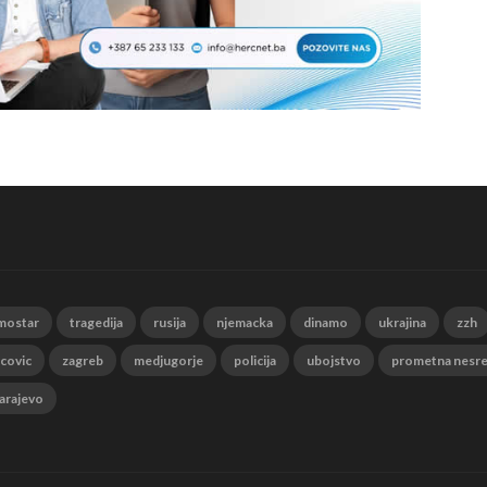
mostar
tragedija
rusija
njemacka
dinamo
ukrajina
zzh
 covic
zagreb
medjugorje
policija
ubojstvo
prometna nesr
arajevo