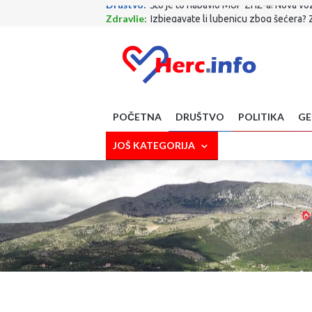
Zdravlje:
Izbjegavate li lubenicu zbog šećera? 
Sport:
Evo gdje ide Dalić! S njim stiže i Ćorluka!
Sport:
Završen krizni sastanak FIFA-e: Evo kakva
Poljoprivreda:
Suša prijeti novim poskupljenjim
Kultura:
Knjiga ''Sin – Priča o Toniju'' predsta
Gospodarstvo :
Napustio nas je veliki Drago G
SciTech:
Upozorenje za korisnike WhatsAppa: A
Kultura:
RAMA: Uoči Oluje, Rumbočani postavlj
POČETNA
DRUŠTVO
POLITIKA
GE
Društvo:
Tradicionalnom budnicom u Kninu poče
Društvo:
Što je to nabavio MUP ZHŽ-a! Nova vozil
JOŠ KATEGORIJA