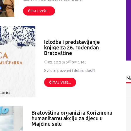
ČITAJ VIŠE...
Izložba i predstavljanje
knjige za 26. rođendan
Bratovštine
02.12.2025
0
1145
Svi ste pozvani i dobro došli!
N
ČITAJ VIŠE...
Bratovština organizira Korizmenu
humanitarnu akciju za djecu u
Majčinu selu