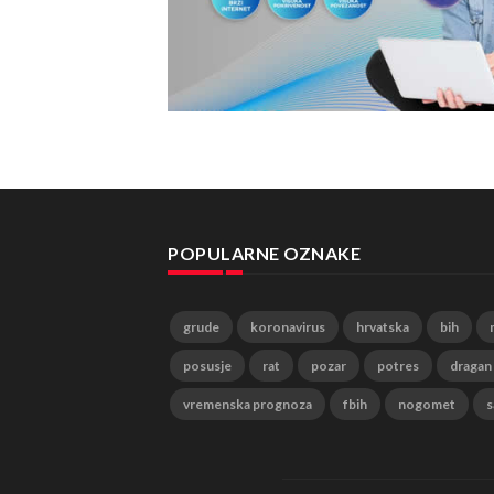
POPULARNE OZNAKE
grude
koronavirus
hrvatska
bih
posusje
rat
pozar
potres
dragan
vremenska prognoza
fbih
nogomet
s