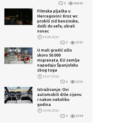
0
46343
Filmska pljačka u
Hercegovini: Kroz wc
probili zid benzinske,
došli do sefa, ukrali
novac
03.08.2026.
0
3515
U mali gradić ušlo
skoro 50.000
migranata. EU zemlje
napadaju Španjolsku
zbog toga
31.07.2026.
0
2255
Istraživanje: Ovi
automobili drže cijenu
i nakon nekoliko
godina
04.08.2026.
0
2244