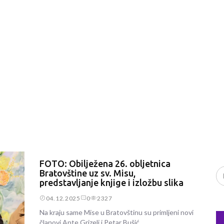
FOTO: Obilježena 26. obljetnica
Bratovštine uz sv. Misu,
predstavljanje knjige i izložbu slika
04.12.2025
0
2327
Na kraju same Mise u Bratovštinu su primljeni novi
članovi Ante Grizelj i Petar Bušić.