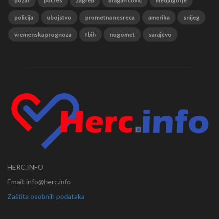
pozar
potres
zagreb
dragan covic
medjugorje
policija
ubojstvo
prometna nesreca
amerika
snijeg
vremenska prognoza
fbih
nogomet
sarajevo
HERC.INFO
Email: info@herc.info
Zaštita osobnih podataka