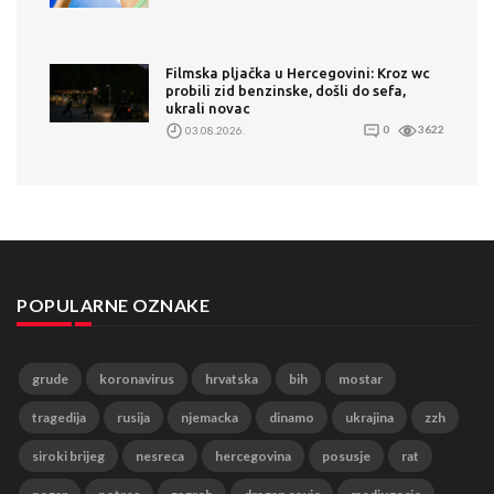
Filmska pljačka u Hercegovini: Kroz wc
probili zid benzinske, došli do sefa,
ukrali novac
03.08.2026.
0
3622
POPULARNE OZNAKE
grude
koronavirus
hrvatska
bih
mostar
tragedija
rusija
njemacka
dinamo
ukrajina
zzh
siroki brijeg
nesreca
hercegovina
posusje
rat