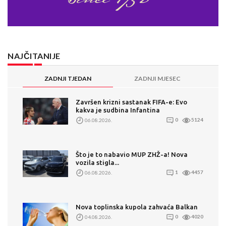
NAJČITANIJE
ZADNJI TJEDAN
ZADNJI MJESEC
Završen krizni sastanak FIFA-e: Evo
kakva je sudbina Infantina
06.08.2026.
0
5124
Što je to nabavio MUP ZHŽ-a! Nova
vozila stigla...
06.08.2026.
1
4457
Nova toplinska kupola zahvaća Balkan
04.08.2026.
0
4020