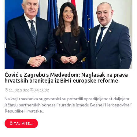
Čović u Zagrebu s Medvedom: Naglasak na prava
hrvatskih branitelja iz BiH i europske reforme
11.02.2026
0
1002
Na kraju sastanka sugovornici su potvrdili opredijeljenost daljnjem
jačanju partnerskih odnosa i suradnje između Bosne i Hercegovine i
Republike Hrvatske..
ČITAJ VIŠE...