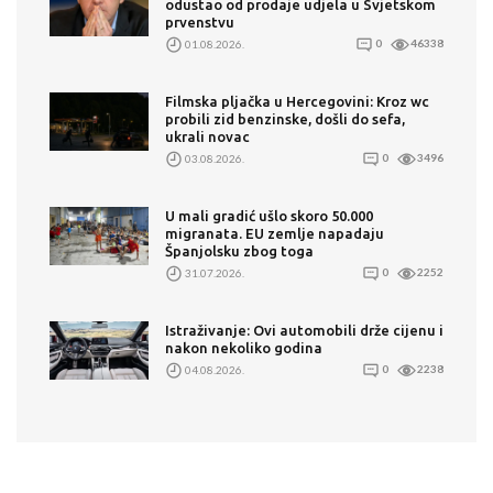
odustao od prodaje udjela u Svjetskom
prvenstvu
01.08.2026.
0
46338
Filmska pljačka u Hercegovini: Kroz wc
probili zid benzinske, došli do sefa,
ukrali novac
03.08.2026.
0
3496
U mali gradić ušlo skoro 50.000
migranata. EU zemlje napadaju
Španjolsku zbog toga
31.07.2026.
0
2252
Istraživanje: Ovi automobili drže cijenu i
nakon nekoliko godina
04.08.2026.
0
2238