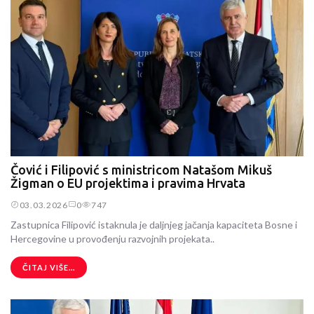
Čović i Filipović s ministricom Natašom Mikuš
Žigman o EU projektima i pravima Hrvata
03.03.2026
0
747
Zastupnica Filipović istaknula je daljnjeg jačanja kapaciteta Bosne i
Hercegovine u provođenju razvojnih projekata..
ČITAJ VIŠE...