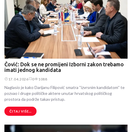
Čović: Dok se ne promijeni Izborni zakon trebamo
imati jednog kandidata
17.04.2026
0
1088
Naglasio je kako Darijanu Filipović smatra ''izvrsnim kandidatom'' te
pozvao i druge političke aktere unutar hrvatskog političkog
prostora da podrže takav pristup.
ČITAJ VIŠE...