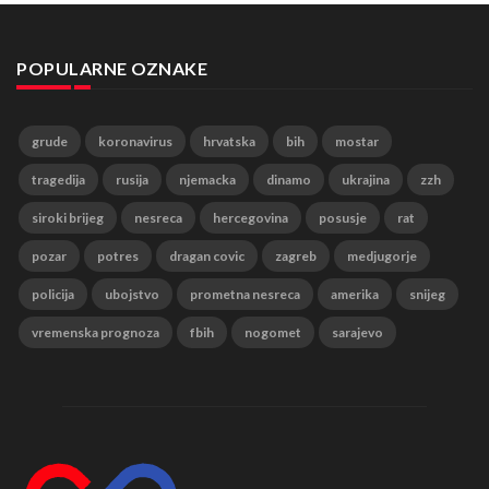
POPULARNE OZNAKE
grude
koronavirus
hrvatska
bih
mostar
tragedija
rusija
njemacka
dinamo
ukrajina
zzh
siroki brijeg
nesreca
hercegovina
posusje
rat
pozar
potres
dragan covic
zagreb
medjugorje
policija
ubojstvo
prometna nesreca
amerika
snijeg
vremenska prognoza
fbih
nogomet
sarajevo