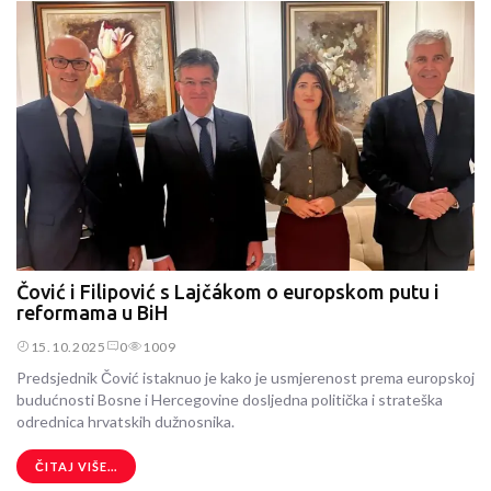
Čović i Filipović s Lajčákom o europskom putu i
reformama u BiH
15.10.2025
0
1009
Predsjednik Čović istaknuo je kako je usmjerenost prema europskoj
budućnosti Bosne i Hercegovine dosljedna politička i strateška
odrednica hrvatskih dužnosnika.
ČITAJ VIŠE...