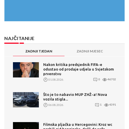
NAJČITANIJE
ZADNJI TJEDAN
ZADNJI MJESEC
Nakon kritika predsjednik FIFA-e
odustao od prodaje udjela u Svjetskom
prvenstvu
01.08.2026.
0
46702
Što je to nabavio MUP ZHŽ-a! Nova
vozila stigla...
06.08.2026.
1
4391
Filmska pljačka u Hercegovini: Kroz wc