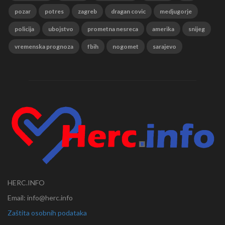
pozar
potres
zagreb
dragan covic
medjugorje
policija
ubojstvo
prometna nesreca
amerika
snijeg
vremenska prognoza
fbih
nogomet
sarajevo
HERC.INFO
Email: info@herc.info
Zaštita osobnih podataka