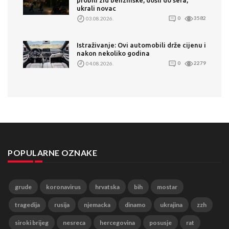
probili zid benzinske, došli do sefa,
ukrali novac
03.08.2026.
0
3582
Istraživanje: Ovi automobili drže cijenu i
nakon nekoliko godina
04.08.2026.
0
2279
POPULARNE OZNAKE
grude
koronavirus
hrvatska
bih
mostar
tragedija
rusija
njemacka
dinamo
ukrajina
zzh
siroki brijeg
nesreca
hercegovina
posusje
rat