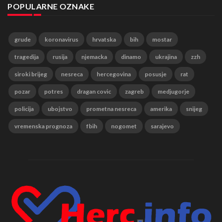
POPULARNE OZNAKE
grude
koronavirus
hrvatska
bih
mostar
tragedija
rusija
njemacka
dinamo
ukrajina
zzh
siroki brijeg
nesreca
hercegovina
posusje
rat
pozar
potres
dragan covic
zagreb
medjugorje
policija
ubojstvo
prometna nesreca
amerika
snijeg
vremenska prognoza
fbih
nogomet
sarajevo