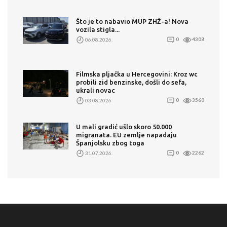
Što je to nabavio MUP ZHŽ-a! Nova
vozila stigla...
06.08.2026.
0
4308
Filmska pljačka u Hercegovini: Kroz wc
probili zid benzinske, došli do sefa,
ukrali novac
03.08.2026.
0
3560
U mali gradić ušlo skoro 50.000
migranata. EU zemlje napadaju
Španjolsku zbog toga
31.07.2026.
0
2262