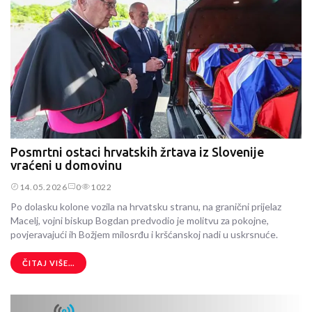
Posmrtni ostaci hrvatskih žrtava iz Slovenije
vraćeni u domovinu
14.05.2026
0
1022
Po dolasku kolone vozila na hrvatsku stranu, na granični prijelaz
Macelj, vojni biskup Bogdan predvodio je molitvu za pokojne,
povjeravajući ih Božjem milosrđu i kršćanskoj nadi u uskrsnuće.
ČITAJ VIŠE...