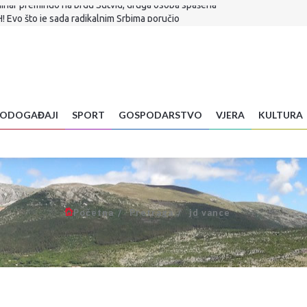
H! Evo što je sada radikalnim Srbima poručio
a stigla...
Znanstvenica objasnila zašto radite veliku pogrešku
 je sudbina Infantina
a hrane: Vrućine već uništavaju usjeve diljem BiH
vljena u Ljubuškom VIDEO
alić! Sudjelovao u stvaranju Euroherca, gradio mostove među ljudima
ODOGAĐAJI
SPORT
GOSPODARSTVO
VJERA
KULTURA
ko dobijete ovu poruku, odmah je obrišite
ar preminuo na brdu Sutvid, druga osoba spašena
Početna
Pretraga
jd vance