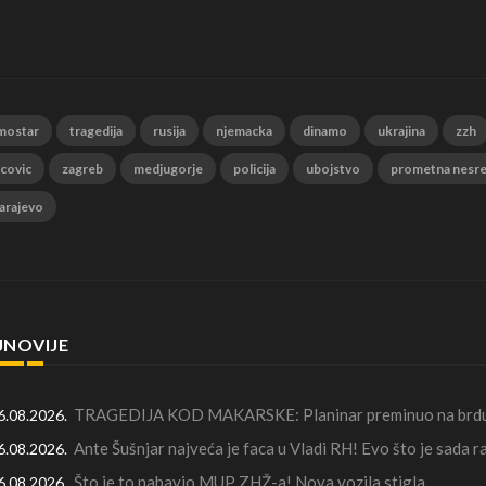
mostar
tragedija
rusija
njemacka
dinamo
ukrajina
zzh
 covic
zagreb
medjugorje
policija
ubojstvo
prometna nesr
arajevo
JNOVIJE
TRAGEDIJA KOD MAKARSKE: Planinar preminuo na brdu 
6.08.2026.
Ante Šušnjar najveća je faca u Vladi RH! Evo što je sada 
6.08.2026.
Što je to nabavio MUP ZHŽ-a! Nova vozila stigla...
6.08.2026.