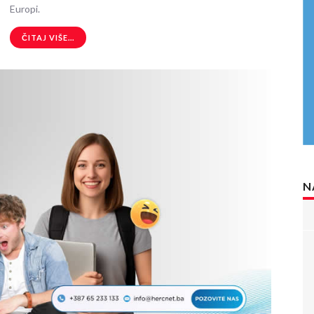
Europi.
ČITAJ VIŠE...
N