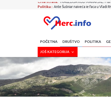
Politika :
Ante Šušnjar najveća je faca u Vladi R
Društvo:
Što je to nabavio MUP ZHŽ-a! Nova vozil
Zdravlje:
Izbjegavate li lubenicu zbog šećera? 
Sport:
Evo gdje ide Dalić! S njim stiže i Ćorluka!
Sport:
Završen krizni sastanak FIFA-e: Evo kakva
Poljoprivreda:
Suša prijeti novim poskupljenjim
Kultura:
Knjiga ''Sin – Priča o Toniju'' predsta
Gospodarstvo :
Napustio nas je veliki Drago G
POČETNA
DRUŠTVO
POLITIKA
GE
SciTech:
Upozorenje za korisnike WhatsAppa: A
Crna strana:
TRAGEDIJA KOD MAKARSKE: Planin
JOŠ KATEGORIJA