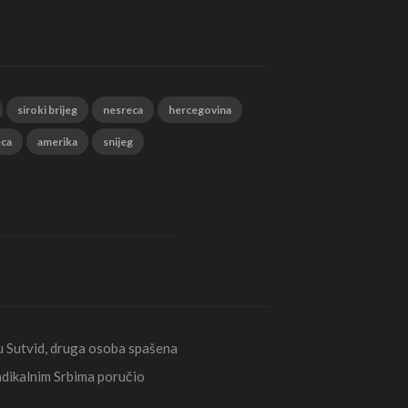
siroki brijeg
nesreca
hercegovina
eca
amerika
snijeg
Sutvid, druga osoba spašena
radikalnim Srbima poručio