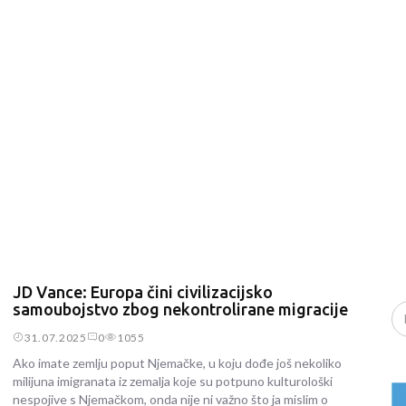
JD Vance: Europa čini civilizacijsko
samoubojstvo zbog nekontrolirane migracije
31.07.2025
0
1055
Ako imate zemlju poput Njemačke, u koju dođe još nekoliko
milijuna imigranata iz zemalja koje su potpuno kulturološki
nespojive s Njemačkom, onda nije ni važno što ja mislim o