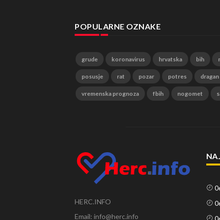
POPULARNE OZNAKE
grude
koronavirus
hrvatska
bih
posusje
rat
pozar
potres
dragan
vremenska prognoza
fbih
nogomet
s
NA
0
HERC.INFO
0
Email: info@herc.info
0