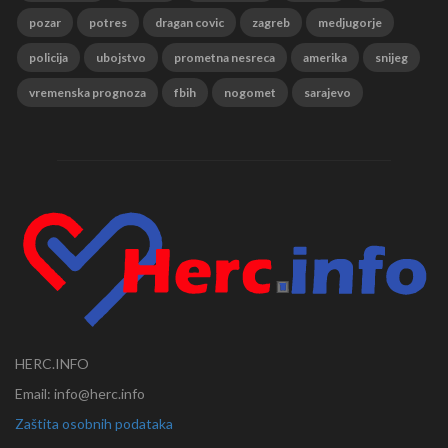
pozar
potres
dragan covic
zagreb
medjugorje
policija
ubojstvo
prometna nesreca
amerika
snijeg
vremenska prognoza
fbih
nogomet
sarajevo
HERC.INFO
Email: info@herc.info
Zaštita osobnih podataka