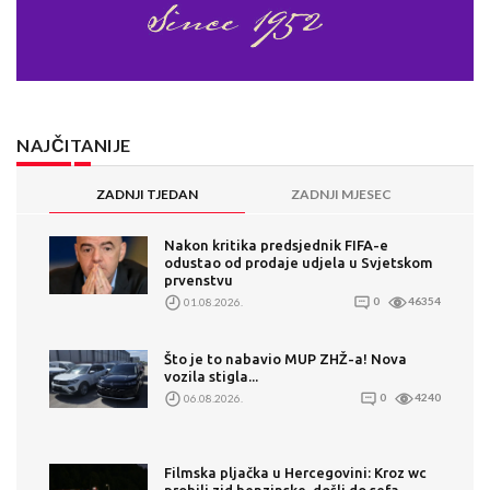
NAJČITANIJE
ZADNJI TJEDAN
ZADNJI MJESEC
Nakon kritika predsjednik FIFA-e
odustao od prodaje udjela u Svjetskom
prvenstvu
01.08.2026.
0
46354
Što je to nabavio MUP ZHŽ-a! Nova
vozila stigla...
06.08.2026.
0
4240
Filmska pljačka u Hercegovini: Kroz wc