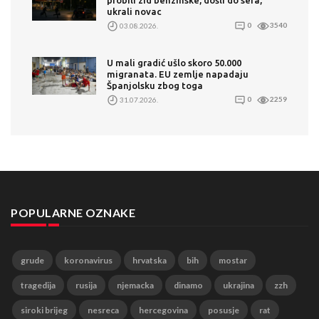
probili zid benzinske, došli do sefa,
ukrali novac
03.08.2026.
0
3540
U mali gradić ušlo skoro 50.000
migranata. EU zemlje napadaju
Španjolsku zbog toga
31.07.2026.
0
2259
POPULARNE OZNAKE
grude
koronavirus
hrvatska
bih
mostar
tragedija
rusija
njemacka
dinamo
ukrajina
zzh
siroki brijeg
nesreca
hercegovina
posusje
rat