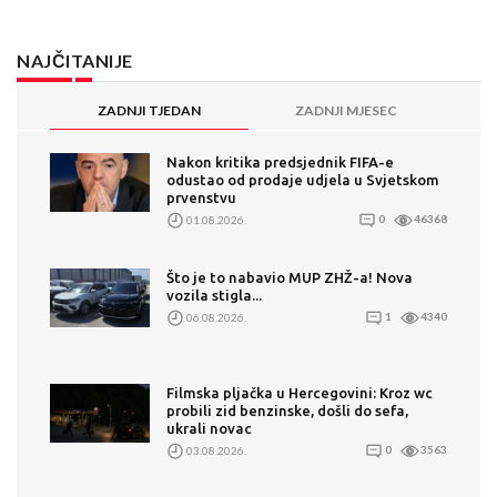
NAJČITANIJE
ZADNJI TJEDAN
ZADNJI MJESEC
Nakon kritika predsjednik FIFA-e
odustao od prodaje udjela u Svjetskom
prvenstvu
01.08.2026.
0
46368
Što je to nabavio MUP ZHŽ-a! Nova
vozila stigla...
06.08.2026.
1
4340
Filmska pljačka u Hercegovini: Kroz wc
probili zid benzinske, došli do sefa,
ukrali novac
03.08.2026.
0
3563