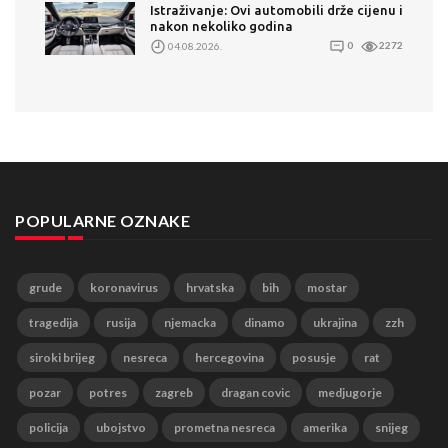
Istraživanje: Ovi automobili drže cijenu i
nakon nekoliko godina
04.08.2026.
0
2272
POPULARNE OZNAKE
grude
koronavirus
hrvatska
bih
mostar
tragedija
rusija
njemacka
dinamo
ukrajina
zzh
siroki brijeg
nesreca
hercegovina
posusje
rat
pozar
potres
zagreb
dragan covic
medjugorje
policija
ubojstvo
prometna nesreca
amerika
snijeg