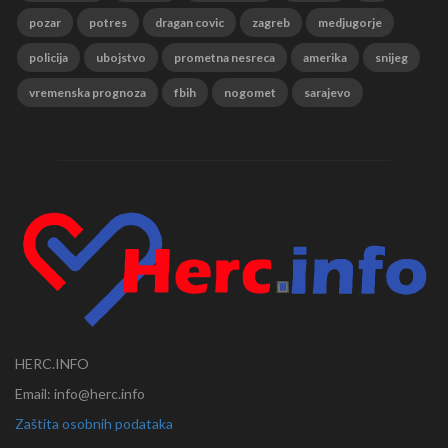
pozar
potres
dragan covic
zagreb
medjugorje
policija
ubojstvo
prometna nesreca
amerika
snijeg
vremenska prognoza
fbih
nogomet
sarajevo
HERC.INFO
Email: info@herc.info
Zaštita osobnih podataka