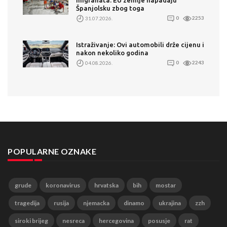
migranata. EU zemlje napadaju
Španjolsku zbog toga
31.07.2026.
0
2253
Istraživanje: Ovi automobili drže cijenu i
nakon nekoliko godina
04.08.2026.
0
2243
POPULARNE OZNAKE
grude
koronavirus
hrvatska
bih
mostar
tragedija
rusija
njemacka
dinamo
ukrajina
zzh
siroki brijeg
nesreca
hercegovina
posusje
rat