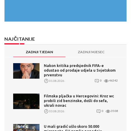
NAJČITANIJE
ZADNJI TJEDAN
ZADNJI MJESEC
Nakon kritika predsjednik FIFA-e
odustao od prodaje udjela u Svjetskom
prvenstvu
01.08.2026.
0
46342
Filmska pljačka u Hercegovini: Kroz wc
probili zid benzinske, došli do sefa,
ukrali novac
03.08.2026.
0
3508
U mali gradić ušlo skoro 50.000