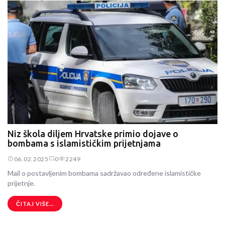
Niz škola diljem Hrvatske primio dojave o
bombama s islamističkim prijetnjama
06.02.2025
0
2249
Mail o postavljenim bombama sadržavao određene islamističke
prijetnje.
ČITAJ VIŠE...