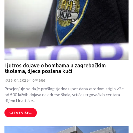
I jutros dojave o bombama u zagrebačkim
školama, djeca poslana kući
28.04.2026
0
886
Procjenjuje se da je prošlog tjedna u pet dana zaredom stiglo više
od 500 lažnih dojava na adrese škola, vrtića i trgovačkih centara
diljem Hrvatske..
ČITAJ VIŠE...