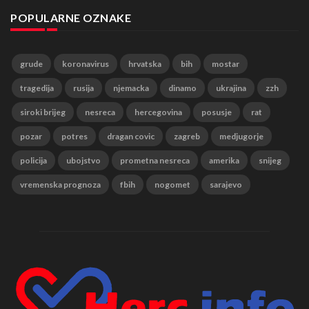
POPULARNE OZNAKE
grude
koronavirus
hrvatska
bih
mostar
tragedija
rusija
njemacka
dinamo
ukrajina
zzh
siroki brijeg
nesreca
hercegovina
posusje
rat
pozar
potres
dragan covic
zagreb
medjugorje
policija
ubojstvo
prometna nesreca
amerika
snijeg
vremenska prognoza
fbih
nogomet
sarajevo