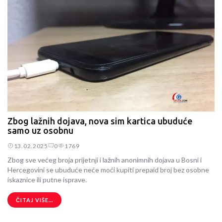
Zbog lažnih dojava, nova sim kartica ubuduće
samo uz osobnu
13.02.2025
0
1769
Zbog sve većeg broja prijetnji i lažnih anonimnih dojava u Bosni i
Hercegovini se ubuduće neće moći kupiti prepaid broj bez osobne
iskaznice ili putne isprave.
ČITAJ VIŠE...