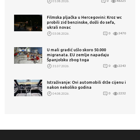
01.08.2026.
0
46325
Filmska pljačka u Hercegovini: Kroz wc
probili zid benzinske, došli do sefa,
ukrali novac
03.08.2026.
0
3470
U mali gradić ušlo skoro 50.000
migranata. EU zemlje napadaju
Španjolsku zbog toga
31.07.2026.
0
2243
Istraživanje: Ovi automobili drže cijenu i
nakon nekoliko godina
04.08.2026.
0
2232