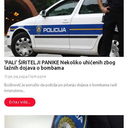
'PALI' ŠIRITELJI PANIKE Nekoliko uhićenih zbog
lažnih dojava o bombama
29.04.2026
0
2079
Božinović je poručio da policija po pitanju dojava o bombama radi
intenzivno..
ČITAJ VIŠE...