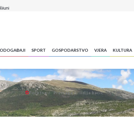
lijuni
ar preminuo na brdu Sutvid, druga osoba spašena
H! Evo što je sada radikalnim Srbima poručio
a stigla...
Znanstvenica objasnila zašto radite veliku pogrešku
 je sudbina Infantina
: Dva dana vrhunske hrane, glazbe i zabave za cijelu obitelj
ODOGAĐAJI
SPORT
GOSPODARSTVO
VJERA
KULTURA
a hrane: Vrućine već uništavaju usjeve diljem BiH
Početna
Pretraga
lidija bacic