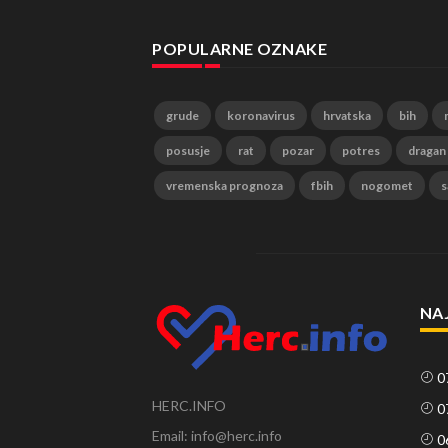
POPULARNE OZNAKE
grude
koronavirus
hrvatska
bih
posusje
rat
pozar
potres
dragan
vremenska prognoza
fbih
nogomet
s
NA
0
HERC.INFO
0
Email: info@herc.info
0