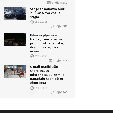
0
46360
Što je to nabavio MUP
ZHŽ-a! Nova vozila
stigla...
06.08.2026.
0
4284
Filmska pljačka u
Hercegovini: Kroz wc
probili zid benzinske,
došli do sefa, ukrali
novac
03.08.2026.
0
3556
U mali gradić ušlo
skoro 50.000
migranata. EU zemlje
napadaju Španjolsku
zbog toga
31.07.2026.
0
2260