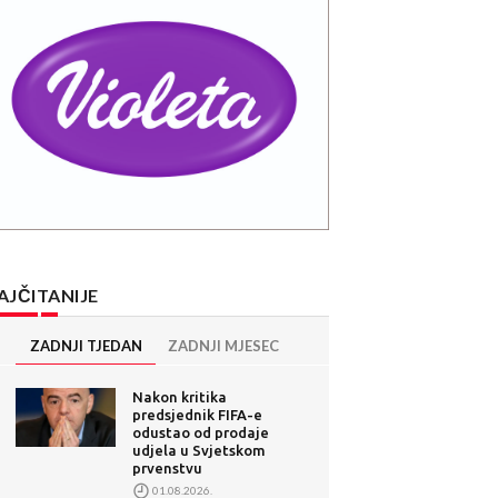
AJČITANIJE
ZADNJI TJEDAN
ZADNJI MJESEC
Nakon kritika
predsjednik FIFA-e
odustao od prodaje
udjela u Svjetskom
prvenstvu
01.08.2026.