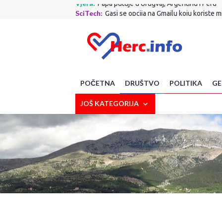
SciTech:
Gasi se opcija na Gmailu koju koriste mi
Crna strana:
TRAGEDIJA KOD MAKARSKE: Planin
Politika :
Ante Šušnjar najveća je faca u Vladi R
Društvo:
Što je to nabavio MUP ZHŽ-a! Nova vozil
Zdravlje:
Izbjegavate li lubenicu zbog šećera? 
Sport:
Evo gdje ide Dalić! S njim stiže i Ćorluka!
Sport:
Završen krizni sastanak FIFA-e: Evo kakva
Zabava:
321 Gastro dani ovog vikenda u Grudama
POČETNA
DRUŠTVO
POLITIKA
GE
Poljoprivreda:
Suša prijeti novim poskupljenjim
Vjera:
Papa putuje u Urugvaj, Argentinu i Peru
JOŠ KATEGORIJA