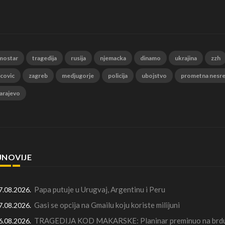
mostar
tragedija
rusija
njemacka
dinamo
ukrajina
zzh
 covic
zagreb
medjugorje
policija
ubojstvo
prometna nesr
arajevo
JNOVIJE
Papa putuje u Urugvaj, Argentinu i Peru
7.08.2026.
Gasi se opcija na Gmailu koju koriste milijuni
7.08.2026.
TRAGEDIJA KOD MAKARSKE: Planinar preminuo na brdu 
6.08.2026.