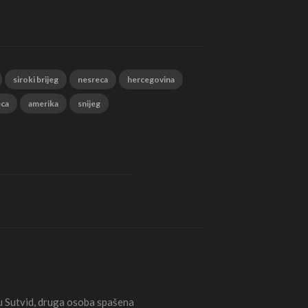
siroki brijeg
nesreca
hercegovina
eca
amerika
snijeg
Sutvid, druga osoba spašena