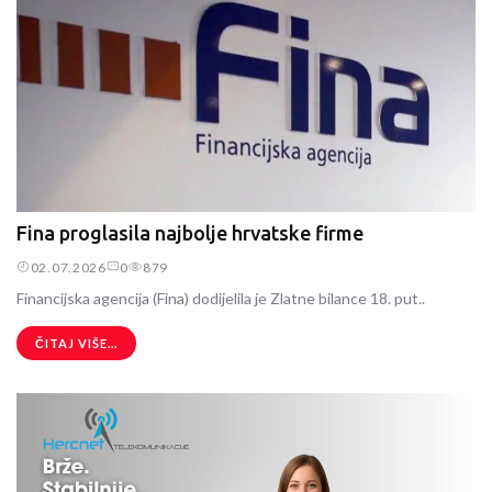
Fina proglasila najbolje hrvatske firme
02.07.2026
0
879
Financijska agencija (Fina) dodijelila je Zlatne bilance 18. put..
ČITAJ VIŠE...