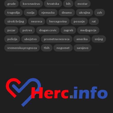
grude
koronavirus
hrvatska
bih
mostar
tragedija
rusija
njemacka
dinamo
ukrajina
zzh
siroki brijeg
nesreca
hercegovina
posusje
rat
pozar
potres
dragan covic
zagreb
medjugorje
policija
ubojstvo
prometna nesreca
amerika
snijeg
vremenska prognoza
fbih
nogomet
sarajevo