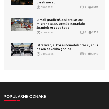
ukrali novac
03.08.2026.
0
3504
U mali gradić ušlo skoro 50.000
migranata. EU zemlje napadaju
Španjolsku zbog toga
31.07.2026.
0
2253
Istraživanje: Ovi automobili drže cijenu i
nakon nekoliko godina
04.08.2026.
0
2240
POPULARNE OZNAKE