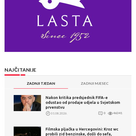
NAJČITANIJE
ZADNJI TJEDAN
ZADNJI MJESEC
Nakon kritika predsjednik FIFA-e
odustao od prodaje udjela u Svjetskom
prvenstvu
01.08.2026.
0
46341
Filmska pljačka u Hercegovini: Kroz wc
probili zid benzinske, došli do sefa,