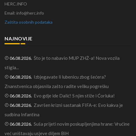
HERC.INFO
Email: info@herc.info
Zaštita osobnih podataka
NAJNOVIJE
Što je to nabavio MUP ZHŽ-a! Nova vozila
06.08.2026.
stigla...
Izbjegavate li lubenicu zbog šećera?
06.08.2026.
Znanstvenica objasnila zašto radite veliku pogrešku
Evo gdje ide Dalić! S njim stiže i Ćorluka!
06.08.2026.
Završen krizni sastanak FIFA-e: Evo kakva je
06.08.2026.
sudbina Infantina
Suša prijeti novim poskupljenjima hrane: Vrućine
06.08.2026.
već uništavaju usjeve diljem BiH