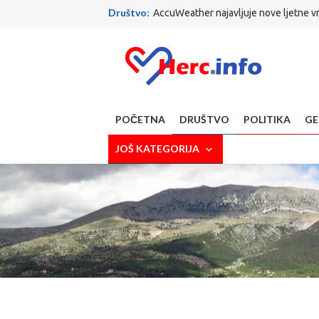
Društvo:
AccuWeather najavljuje nove ljetne v
Vjera:
Papa putuje u Urugvaj, Argentinu i Peru
SciTech:
Gasi se opcija na Gmailu koju koriste mi
Crna strana:
TRAGEDIJA KOD MAKARSKE: Planin
Politika :
Ante Šušnjar najveća je faca u Vladi R
Društvo:
Što je to nabavio MUP ZHŽ-a! Nova vozil
Zdravlje:
Izbjegavate li lubenicu zbog šećera? 
Sport:
Evo gdje ide Dalić! S njim stiže i Ćorluka!
POČETNA
DRUŠTVO
POLITIKA
GE
Sport:
Završen krizni sastanak FIFA-e: Evo kakva
Društvo:
Završeni radovi kod Vjesnika, promet 
JOŠ KATEGORIJA