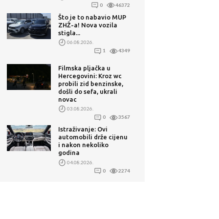
0
46372
Što je to nabavio MUP
ZHŽ-a! Nova vozila
stigla...
06.08.2026.
1
4349
Filmska pljačka u
Hercegovini: Kroz wc
probili zid benzinske,
došli do sefa, ukrali
novac
03.08.2026.
0
3567
Istraživanje: Ovi
automobili drže cijenu
i nakon nekoliko
godina
04.08.2026.
0
2274