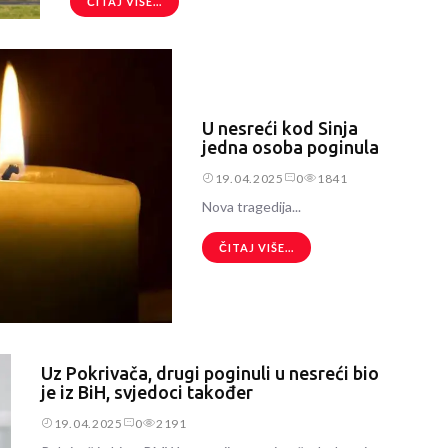
ČITAJ VIŠE...
U nesreći kod Sinja
jedna osoba poginula
19.04.2025
0
1841
Nova tragedija...
ČITAJ VIŠE...
Uz Pokrivača, drugi poginuli u nesreći bio
je iz BiH, svjedoci također
19.04.2025
0
2191