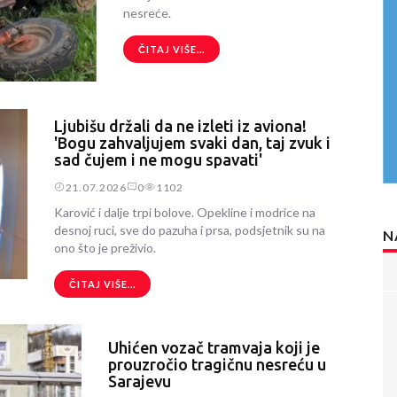
nesreće.
ČITAJ VIŠE...
Ljubišu držali da ne izleti iz aviona!
'Bogu zahvaljujem svaki dan, taj zvuk i
sad čujem i ne mogu spavati'
21.07.2026
0
1102
Karović i dalje trpi bolove. Opekline i modrice na
desnoj ruci, sve do pazuha i prsa, podsjetnik su na
N
ono što je preživio.
ČITAJ VIŠE...
Uhićen vozač tramvaja koji je
prouzročio tragičnu nesreću u
Sarajevu