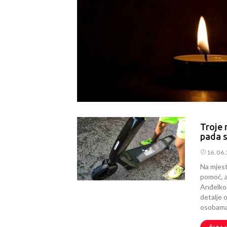
Troje 
pada s
16.06
Na mjest
pomoć, a
Anđelko V
detalje o
osobama