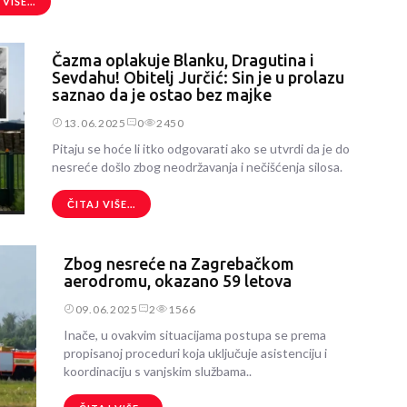
VIŠE...
Čazma oplakuje Blanku, Dragutina i
Sevdahu! Obitelj Jurčić: Sin je u prolazu
saznao da je ostao bez majke
13.06.2025
0
2450
Pitaju se hoće li itko odgovarati ako se utvrdi da je do
nesreće došlo zbog neodržavanja i nečišćenja silosa.
ČITAJ VIŠE...
Zbog nesreće na Zagrebačkom
aerodromu, okazano 59 letova
09.06.2025
2
1566
Inače, u ovakvim situacijama postupa se prema
propisanoj proceduri koja uključuje asistenciju i
koordinaciju s vanjskim službama..