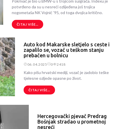
Pokrivač je bio u BMW-u s trojicom suigrača. Indexu je
potvrđeno da su u nesreći ozlijeđena još trojica
nogometaša NK Vojnić '95, od toga dvojica kritično.
ČITAJ VIŠE...
Auto kod Makarske sletjelo s ceste i
zapalilo se, vozač u teškom stanju
prebačen u bolnicu
06.04.2025
0
2418
Kako pišu hrvatski mediji, vozač je zadobio teške
tjelesne ozljede opasne po život.
ČITAJ VIŠE...
Hercegovački pjevač Predrag
Bošnjak stradao u prometnoj
nesreći