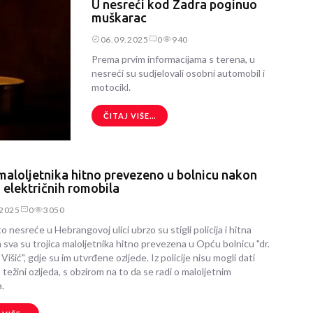
U nesreći kod Zadra poginuo
muškarac
06.09.2025
0
940
Prema prvim informacijama s terena, u
nesreći su sudjelovali osobni automobil i
motocikl.
ČITAJ VIŠE...
maloljetnika hitno prevezeno u bolnicu nakon
 električnih romobila
.2025
0
3050
o nesreće u Hebrangovoj ulici ubrzo su stigli policija i hitna
 sva su trojica maloljetnika hitno prevezena u Opću bolnicu "dr.
išić", gdje su im utvrđene ozljede. Iz policije nisu mogli dati
 težini ozljeda, s obzirom na to da se radi o maloljetnim
.