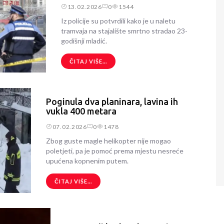
13.02.2026
0
1544
Iz policije su potvrdili kako je u naletu
tramvaja na stajalište smrtno stradao 23-
godišnji mladić.
ČITAJ VIŠE...
Poginula dva planinara, lavina ih
vukla 400 metara
07.02.2026
0
1478
Zbog guste magle helikopter nije mogao
poletjeti, pa je pomoć prema mjestu nesreće
upućena kopnenim putem.
ČITAJ VIŠE...