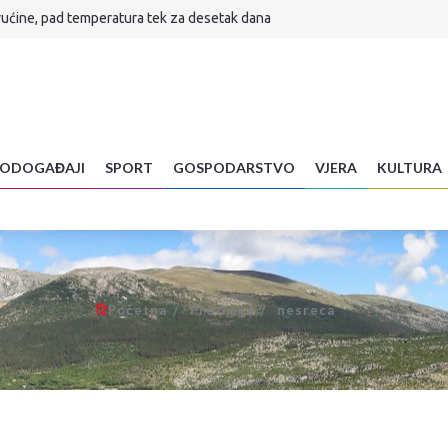
rućine, pad temperatura tek za desetak dana
lijuni
ar preminuo na brdu Sutvid, druga osoba spašena
H! Evo što je sada radikalnim Srbima poručio
a stigla...
Znanstvenica objasnila zašto radite veliku pogrešku
ODOGAĐAJI
SPORT
GOSPODARSTVO
VJERA
KULTURA
 je sudbina Infantina
se vraća u normalu
Početna
Pretraga
nesreca