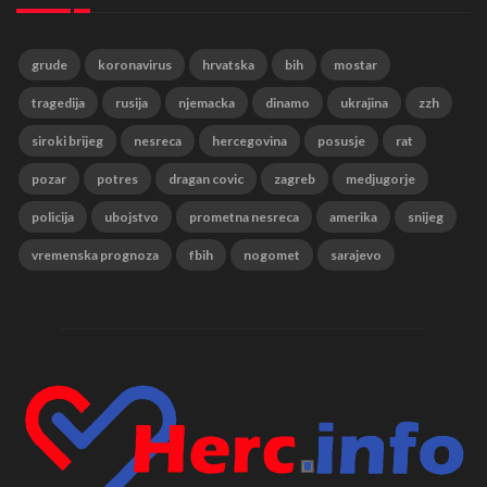
grude
koronavirus
hrvatska
bih
mostar
tragedija
rusija
njemacka
dinamo
ukrajina
zzh
siroki brijeg
nesreca
hercegovina
posusje
rat
pozar
potres
dragan covic
zagreb
medjugorje
policija
ubojstvo
prometna nesreca
amerika
snijeg
vremenska prognoza
fbih
nogomet
sarajevo