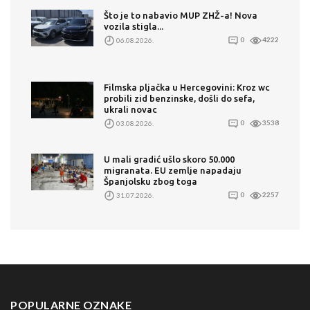
Što je to nabavio MUP ZHŽ-a! Nova
vozila stigla...
06.08.2026.
0
4222
Filmska pljačka u Hercegovini: Kroz wc
probili zid benzinske, došli do sefa,
ukrali novac
03.08.2026.
0
3538
U mali gradić ušlo skoro 50.000
migranata. EU zemlje napadaju
Španjolsku zbog toga
31.07.2026.
0
2257
POPULARNE OZNAKE