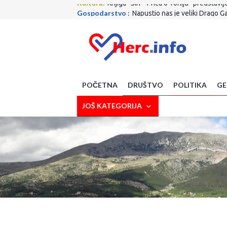
Gospodarstvo :
Napustio nas je veliki Drago G
SciTech:
Upozorenje za korisnike WhatsAppa: A
Kultura:
RAMA: Uoči Oluje, Rumbočani postavlj
Društvo:
Tradicionalnom budnicom u Kninu poče
Sport:
Stojković: Bili smo stvarno dominantni
Društvo:
Stižu povećane mirovine, ovo su novi 
Scena:
Dalmatino 9. kolovoza stiže u Rakitno –
Društvo:
Pronađena Talijanka koja je nestala 
POČETNA
DRUŠTVO
POLITIKA
GE
Društvo:
Rejting agencija: Zbog predizbornih po
Kultura:
Knjiga ''Sin – Priča o Toniju'' predsta
JOŠ KATEGORIJA