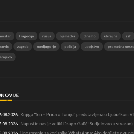
mostar
tragedija
rusija
njemacka
dinamo
ukrajina
zzh
 covic
zagreb
medjugorje
policija
ubojstvo
prometna nesr
arajevo
JNOVIJE
Knjiga ''Sin – Priča o Toniju'' predstavljena u Ljubuškom 
6.08.2026.
Napustio nas je veliki Drago Galić! Sudjelovao u stvaran
5.08.2026.
Upozorenje za korisnike WhatsAppa: Ako dobijete ovu por
5.08.2026.