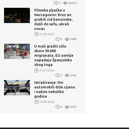
0
46329
Filmska pljačka u
Hercegovini: Kroz wc
probili zid benzinske,
došli do sefa, ukrali
novac
03.08.2026.
0
3484
U mali gradić ušlo
skoro 50.000
migranata. EU zemlje
napadaju Španjolsku
zbog toga
31.07.2026.
0
2243
Istraživanje: Ovi
automobili drže cijenu
i nakon nekoliko
godina
04.08.2026.
0
2232