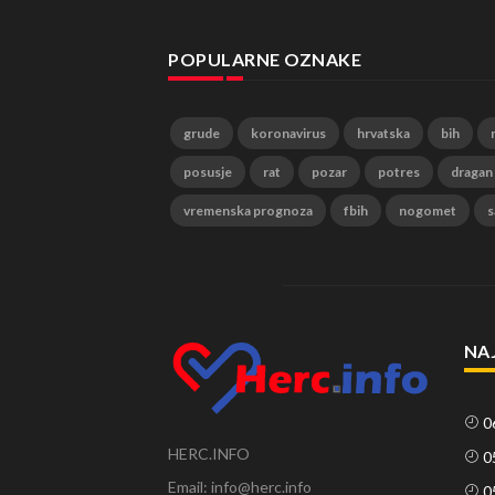
POPULARNE OZNAKE
grude
koronavirus
hrvatska
bih
posusje
rat
pozar
potres
dragan
vremenska prognoza
fbih
nogomet
s
NA
0
HERC.INFO
0
Email: info@herc.info
0