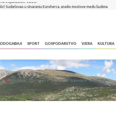
alić! Sudjelovao u stvaranju Euroherca, gradio mostove među ljudima
ko dobijete ovu poruku, odmah je obrišite
aju mural svojim vitezovima
la proslava 31. obljetnice Oluje
iznosi
 očekuje se još jedna nezaboravna večer
u Međugorju
ODOGAĐAJI
SPORT
GOSPODARSTVO
VJERA
KULTURA
višica raste proračunski deficit u BiH
vljena u Ljubuškom VIDEO
Početna
Pretraga
poslovno trgovacki kompleks