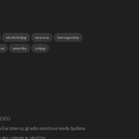
siroki brijeg
nesreca
hercegovina
eca
amerika
snijeg
VIDEO
ju Euroherca, gradio mostove među ljudima
uku, odmah je obrišite