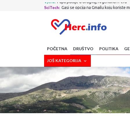
SciTech:
Gasi se opcija na Gmailu koju koriste mi
Crna strana:
TRAGEDIJA KOD MAKARSKE: Planin
Politika :
Ante Šušnjar najveća je faca u Vladi R
Društvo:
Što je to nabavio MUP ZHŽ-a! Nova vozil
Zdravlje:
Izbjegavate li lubenicu zbog šećera? 
Sport:
Evo gdje ide Dalić! S njim stiže i Ćorluka!
Sport:
Završen krizni sastanak FIFA-e: Evo kakva
Zabava:
321 Gastro dani ovog vikenda u Grudama
POČETNA
DRUŠTVO
POLITIKA
GE
Poljoprivreda:
Suša prijeti novim poskupljenjim
Vjera:
Papa putuje u Urugvaj, Argentinu i Peru
JOŠ KATEGORIJA