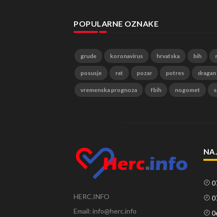
POPULARNE OZNAKE
grude
koronavirus
hrvatska
bih
posusje
rat
pozar
potres
dragan
vremenska prognoza
fbih
nogomet
s
NA
0
HERC.INFO
0
Email: info@herc.info
0