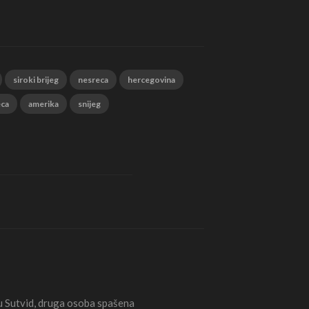
siroki brijeg
nesreca
hercegovina
eca
amerika
snijeg
Sutvid, druga osoba spašena