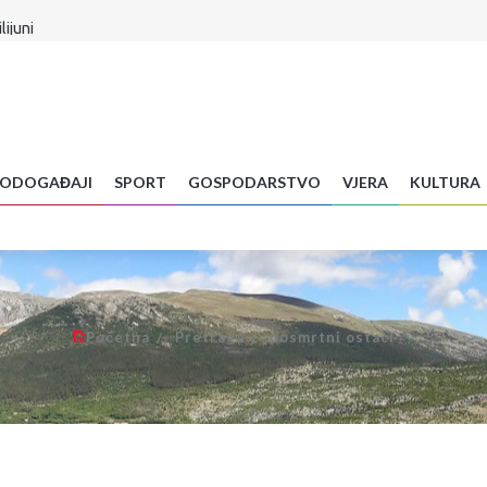
lijuni
ar preminuo na brdu Sutvid, druga osoba spašena
H! Evo što je sada radikalnim Srbima poručio
a stigla...
Znanstvenica objasnila zašto radite veliku pogrešku
 je sudbina Infantina
: Dva dana vrhunske hrane, glazbe i zabave za cijelu obitelj
ODOGAĐAJI
SPORT
GOSPODARSTVO
VJERA
KULTURA
a hrane: Vrućine već uništavaju usjeve diljem BiH
Početna
Pretraga
posmrtni ostaci