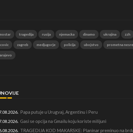
mostar
tragedija
rusija
njemacka
dinamo
ukrajina
zzh
 covic
zagreb
medjugorje
policija
ubojstvo
prometna nesr
arajevo
JNOVIJE
Papa putuje u Urugvaj, Argentinu i Peru
7.08.2026.
Gasi se opcija na Gmailu koju koriste milijuni
7.08.2026.
TRAGEDIJA KOD MAKARSKE: Planinar preminuo na brdu 
6.08.2026.