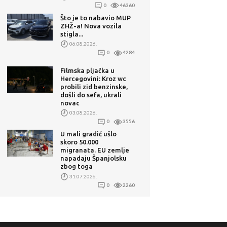
0
46360
Što je to nabavio MUP
ZHŽ-a! Nova vozila
stigla...
06.08.2026.
0
4284
Filmska pljačka u
Hercegovini: Kroz wc
probili zid benzinske,
došli do sefa, ukrali
novac
03.08.2026.
0
3556
U mali gradić ušlo
skoro 50.000
migranata. EU zemlje
napadaju Španjolsku
zbog toga
31.07.2026.
0
2260