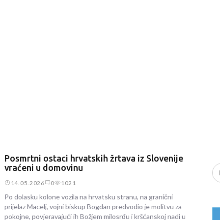
Posmrtni ostaci hrvatskih žrtava iz Slovenije
vraćeni u domovinu
14.05.2026
0
1021
Po dolasku kolone vozila na hrvatsku stranu, na granični
prijelaz Macelj, vojni biskup Bogdan predvodio je molitvu za
pokojne, povjeravajući ih Božjem milosrđu i kršćanskoj nadi u