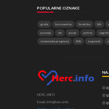
POPULARNE OZNAKE
grude
koronavirus
hrvatska
bih
posusje
rat
pozar
potres
zagreb
vremenska prognoza
fbih
nogomet
s
NA
0
HERC.INFO
0
Email: info@herc.info
0