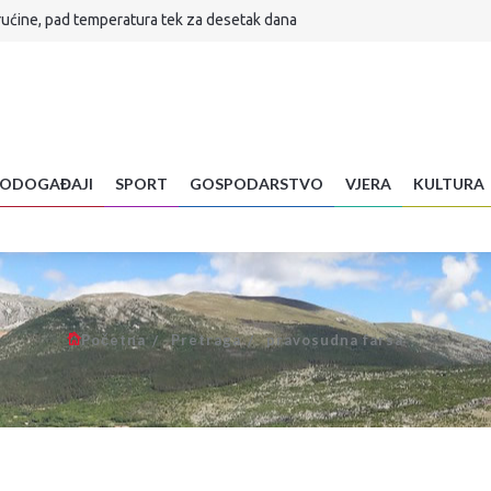
rućine, pad temperatura tek za desetak dana
lijuni
ar preminuo na brdu Sutvid, druga osoba spašena
H! Evo što je sada radikalnim Srbima poručio
a stigla...
Znanstvenica objasnila zašto radite veliku pogrešku
ODOGAĐAJI
SPORT
GOSPODARSTVO
VJERA
KULTURA
 je sudbina Infantina
se vraća u normalu
Početna
Pretraga
pravosudna farsa