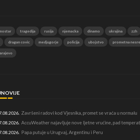
mostar
tragedija
rusija
njemacka
dinamo
ukrajina
zzh
dragan covic
medjugorje
policija
ubojstvo
prometna nesr
arajevo
JNOVIJE
Završeni radovi kod Vjesnika, promet se vraća u normalu
7.08.2026.
AccuWeather najavljuje nove ljetne vrućine, pad temperat
7.08.2026.
Papa putuje u Urugvaj, Argentinu i Peru
7.08.2026.