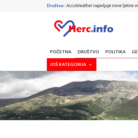
Društvo:
AccuWeather najavljuje nove ljetne v
Vjera:
Papa putuje u Urugvaj, Argentinu i Peru
SciTech:
Gasi se opcija na Gmailu koju koriste mi
Crna strana:
TRAGEDIJA KOD MAKARSKE: Planin
Politika :
Ante Šušnjar najveća je faca u Vladi R
Društvo:
Što je to nabavio MUP ZHŽ-a! Nova vozil
Zdravlje:
Izbjegavate li lubenicu zbog šećera? 
Sport:
Evo gdje ide Dalić! S njim stiže i Ćorluka!
POČETNA
DRUŠTVO
POLITIKA
GE
Sport:
Završen krizni sastanak FIFA-e: Evo kakva
Društvo:
Završeni radovi kod Vjesnika, promet 
JOŠ KATEGORIJA