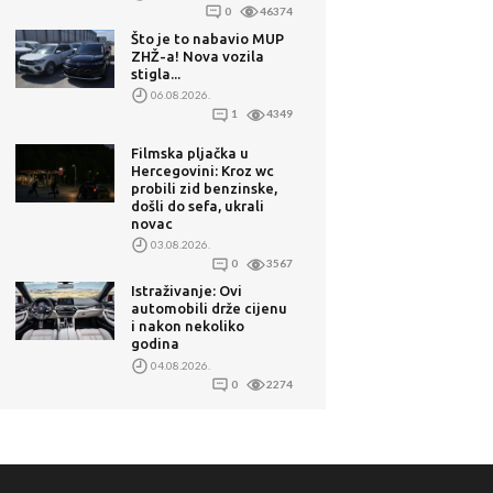
0
46374
Što je to nabavio MUP
ZHŽ-a! Nova vozila
stigla...
06.08.2026.
1
4349
Filmska pljačka u
Hercegovini: Kroz wc
probili zid benzinske,
došli do sefa, ukrali
novac
03.08.2026.
0
3567
Istraživanje: Ovi
automobili drže cijenu
i nakon nekoliko
godina
04.08.2026.
0
2274