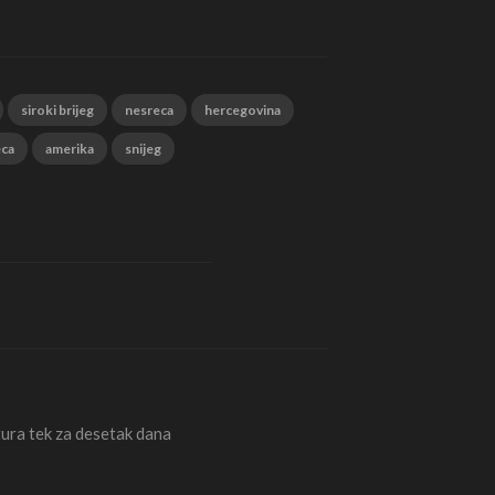
siroki brijeg
nesreca
hercegovina
eca
amerika
snijeg
ura tek za desetak dana