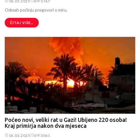
18.03.2025
0
1767
Odmah počinju pregovori o miru.
ČITAJ VIŠE...
Počeo novi, veliki rat u Gazi! Ubijeno 220 osoba!
Kraj primirja nakon dva mjeseca
18.03.2025
0
3061