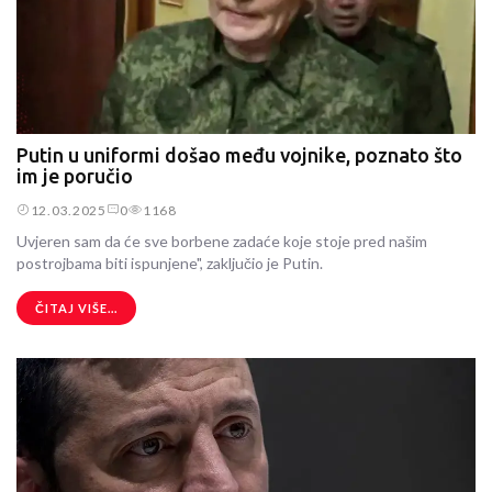
da će Rusi pokušati presjeći taj put. No, našem zapovjedništvu je to
bilo iznenađenje.
ČITAJ VIŠE...
Putin u uniformi došao među vojnike, poznato što
im je poručio
12.03.2025
0
1168