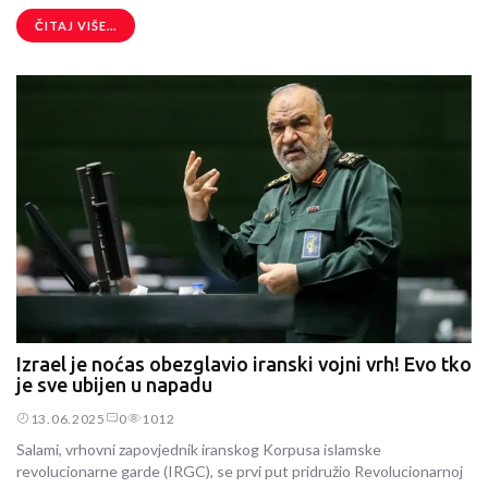
ČITAJ VIŠE...
Izrael je noćas obezglavio iranski vojni vrh! Evo tko
je sve ubijen u napadu
13.06.2025
0
1012
Salami, vrhovni zapovjednik iranskog Korpusa islamske
revolucionarne garde (IRGC), se prvi put pridružio Revolucionarnoj