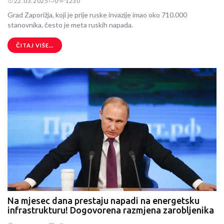
22.03.2025
0
1230
Grad Zaporižja, koji je prije ruske invazije imao oko 710.000
stanovnika, često je meta ruskih napada.
ČITAJ VIŠE...
Na mjesec dana prestaju napadi na energetsku
infrastrukturu! Dogovorena razmjena zarobljenika