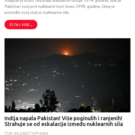
Indija je prvi put testirala nuklearno oružje 1974. godine, dok je
Pakistan svoj prvi nuklearni test izveo 1998. godine, čime je
potvrdio svoj status nuklearne sile.
ČITAJ VIŠE...
Indija napala Pakistan! Više poginulih i ranjenih!
Strahuje se od eskalacije između nuklearnih sila
07.05.2025
0
3695