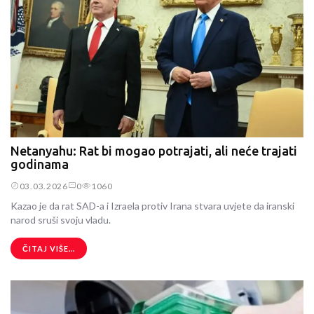
Netanyahu: Rat bi mogao potrajati, ali neće trajati
godinama
03.03.2026
0
1060
Kazao je da rat SAD-a i Izraela protiv Irana stvara uvjete da iranski
narod sruši svoju vladu.
ČITAJ VIŠE...