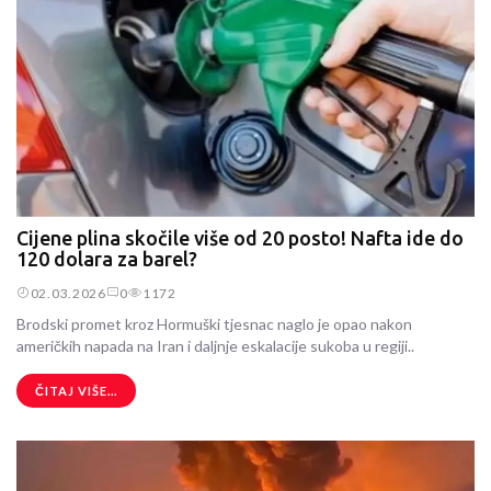
Cijene plina skočile više od 20 posto! Nafta ide do
120 dolara za barel?
02.03.2026
0
1172
Brodski promet kroz Hormuški tjesnac naglo je opao nakon
američkih napada na Iran i daljnje eskalacije sukoba u regiji..
ČITAJ VIŠE...