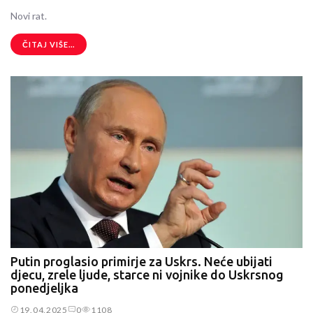
Novi rat.
ČITAJ VIŠE...
Putin proglasio primirje za Uskrs. Neće ubijati
djecu, zrele ljude, starce ni vojnike do Uskrsnog
ponedjeljka
19.04.2025
0
1108