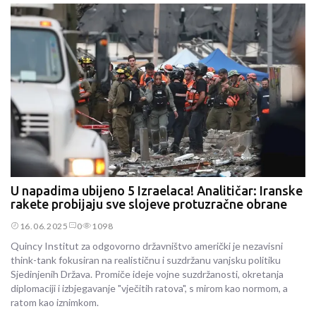
U napadima ubijeno 5 Izraelaca! Analitičar: Iranske
rakete probijaju sve slojeve protuzračne obrane
16.06.2025
0
1098
Quincy Institut za odgovorno državništvo američki je nezavisni
think-tank fokusiran na realističnu i suzdržanu vanjsku politiku
Sjedinjenih Država. Promiče ideje vojne suzdržanosti, okretanja
diplomaciji i izbjegavanje "vječitih ratova", s mirom kao normom, a
ratom kao iznimkom.