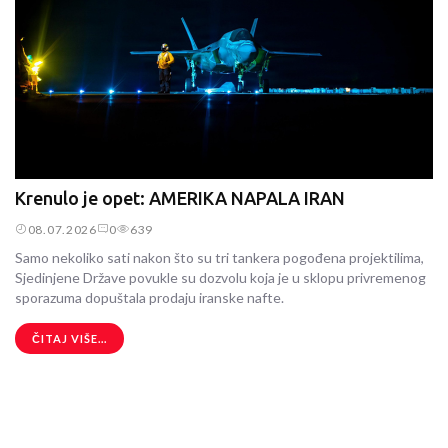
Krenulo je opet: AMERIKA NAPALA IRAN
08.07.2026
0
639
Samo nekoliko sati nakon što su tri tankera pogođena projektilima,
Sjedinjene Države povukle su dozvolu koja je u sklopu privremenog
sporazuma dopuštala prodaju iranske nafte.
ČITAJ VIŠE...