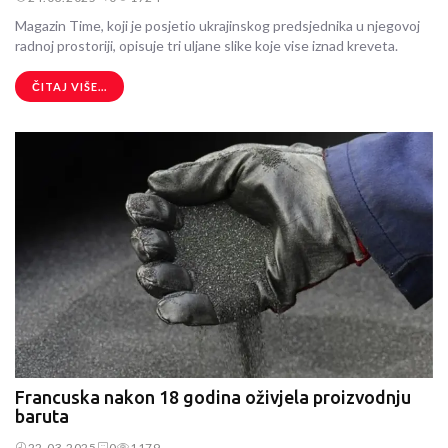
Magazin Time, koji je posjetio ukrajinskog predsjednika u njegovoj
radnoj prostoriji, opisuje tri uljane slike koje vise iznad kreveta.
ČITAJ VIŠE...
Francuska nakon 18 godina oživjela proizvodnju
baruta
22.03.2025
0
1179