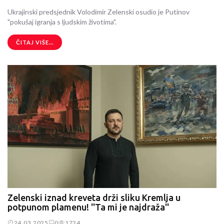
Ukrajinski predsjednik Volodimir Zelenski osudio je Putinov
"pokušaj igranja s ljudskim životima".
ČITAJ VIŠE...
Zelenski iznad kreveta drži sliku Kremlja u
potpunom plamenu! ''Ta mi je najdraža''
24.03.2025
0
1724