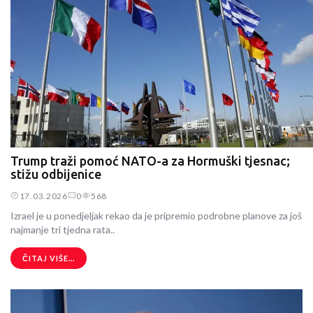
Trump traži pomoć NATO-a za Hormuški tjesnac;
stižu odbijenice
17.03.2026
0
568
Izrael je u ponedjeljak rekao da je pripremio podrobne planove za još
najmanje tri tjedna rata..
ČITAJ VIŠE...