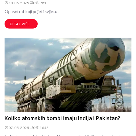
10.05.2025
0
981
Opasni rat koji prijeti svijetu!
ČITAJ VIŠE...
Koliko atomskih bombi imaju Indija i Pakistan?
07.05.2025
0
1645