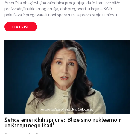
Američka obavještajna zajednica procjenjuje da je Iran sve bliže
proizvodnji nuklearnog oružja, dok pregovori, u kojima SAD
pokušava ispregovarati novi sporazum, zapravo stoje u mjestu.
ČITAJ VIŠE...
Šefica američkih špijuna: 'Bliže smo nuklearnom
uništenju nego ikad'