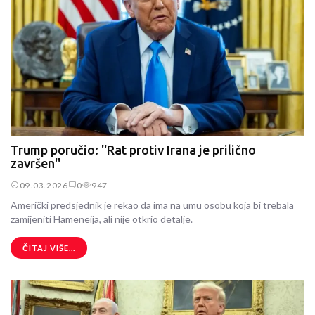
Trump poručio: ''Rat protiv Irana je prilično
završen''
09.03.2026
0
947
Američki predsjednik je rekao da ima na umu osobu koja bi trebala
zamijeniti Hameneija, ali nije otkrio detalje.
ČITAJ VIŠE...