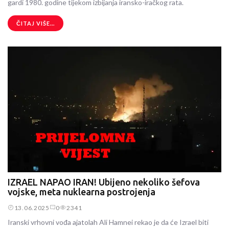
gardi 1980. godine tijekom izbijanja iransko-iračkog rata.
ČITAJ VIŠE...
IZRAEL NAPAO IRAN! Ubijeno nekoliko šefova
vojske, meta nuklearna postrojenja
13.06.2025
0
2341
Iranski vrhovni vođa ajatolah Ali Hamnei rekao je da će Izrael biti