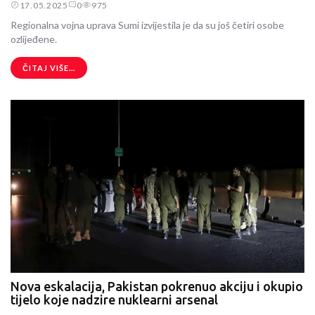
17.05.2025
0
975
Regionalna vojna uprava Sumi izvijestila je da su još četiri osobe
ozlijeđene.
ČITAJ VIŠE...
Nova eskalacija, Pakistan pokrenuo akciju i okupio
tijelo koje nadzire nuklearni arsenal