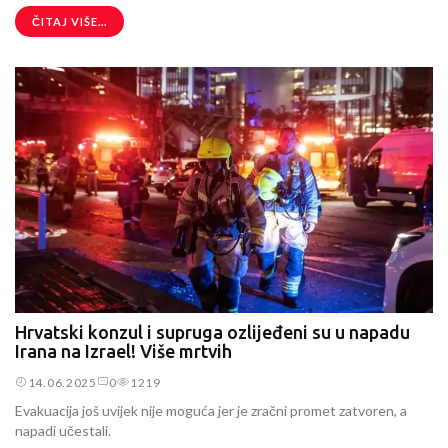
ČITAJ VIŠE...
Hrvatski konzul i supruga ozlijeđeni su u napadu
Irana na Izrael! Više mrtvih
14.06.2025
0
1219
Evakuacija još uvijek nije moguća jer je zračni promet zatvoren, a
napadi učestali.