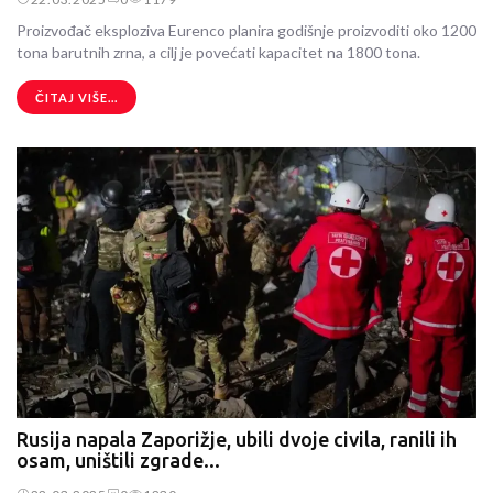
Proizvođač eksploziva Eurenco planira godišnje proizvoditi oko 1200
tona barutnih zrna, a cilj je povećati kapacitet na 1800 tona.
ČITAJ VIŠE...
Rusija napala Zaporižje, ubili dvoje civila, ranili ih
osam, uništili zgrade...