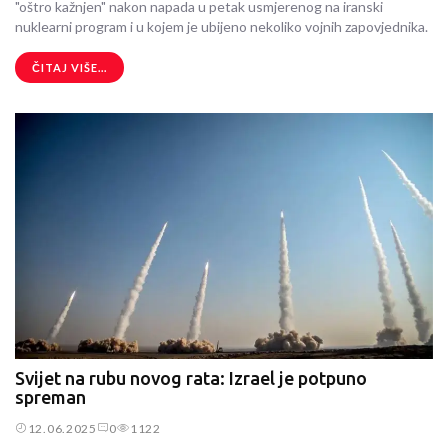
"oštro kažnjen" nakon napada u petak usmjerenog na iranski
nuklearni program i u kojem je ubijeno nekoliko vojnih zapovjednika.
ČITAJ VIŠE...
Svijet na rubu novog rata: Izrael je potpuno
spreman
12.06.2025
0
1122