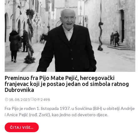
Preminuo fra Pijo Mate Pejić, hercegovački
franjevac koji je postao jedan od simbola ratnog
Dubrovnika
18.08.2025
0
2498
Fra Pijo je rođen 1. listopada 1937. u Sovićima (BiH) u obitelji Andrije
i Anice Pejić (rođ. Zorić), kao jedno od devetero djece.
ČITAJ VIŠE...