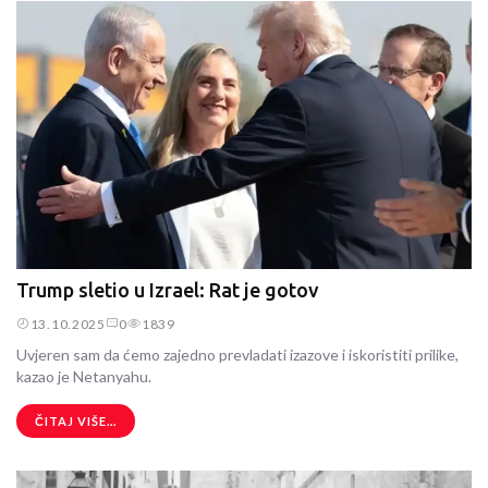
Trump sletio u Izrael: Rat je gotov
13.10.2025
0
1839
Uvjeren sam da ćemo zajedno prevladati izazove i iskoristiti prilike,
kazao je Netanyahu.
ČITAJ VIŠE...