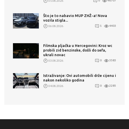
01.08.2026.
0
46707
Što je to nabavio MUP ZHŽ-a! Nova
vozila stigla...
06.08.2026.
1
4403
Filmska pljačka u Hercegovini: Kroz wc
probili zid benzinske, došli do sefa,
ukrali novac
03.08.2026.
0
3583
Istraživanje: Ovi automobili drže cijenu i
nakon nekoliko godina
04.08.2026.
0
2285