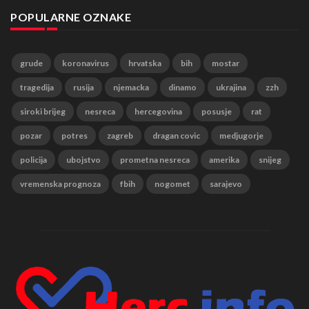
POPULARNE OZNAKE
grude
koronavirus
hrvatska
bih
mostar
tragedija
rusija
njemacka
dinamo
ukrajina
zzh
siroki brijeg
nesreca
hercegovina
posusje
rat
pozar
potres
zagreb
dragan covic
medjugorje
policija
ubojstvo
prometna nesreca
amerika
snijeg
vremenska prognoza
fbih
nogomet
sarajevo