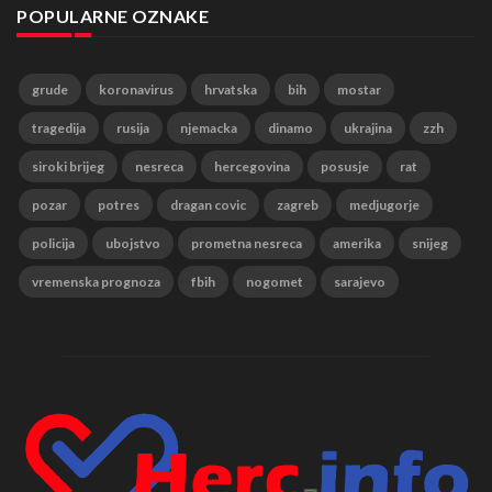
POPULARNE OZNAKE
grude
koronavirus
hrvatska
bih
mostar
tragedija
rusija
njemacka
dinamo
ukrajina
zzh
siroki brijeg
nesreca
hercegovina
posusje
rat
pozar
potres
dragan covic
zagreb
medjugorje
policija
ubojstvo
prometna nesreca
amerika
snijeg
vremenska prognoza
fbih
nogomet
sarajevo