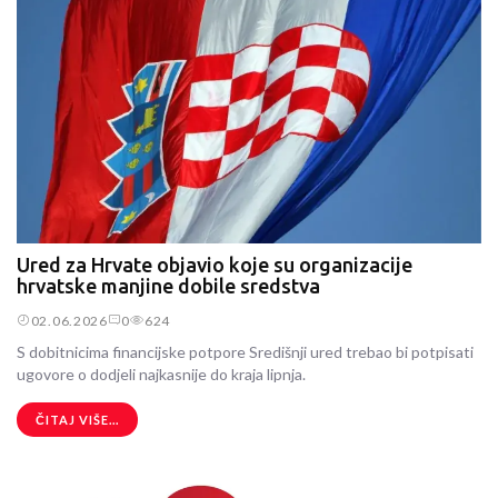
Ured za Hrvate objavio koje su organizacije
hrvatske manjine dobile sredstva
02.06.2026
0
624
S dobitnicima financijske potpore Središnji ured trebao bi potpisati
ugovore o dodjeli najkasnije do kraja lipnja.
ČITAJ VIŠE...