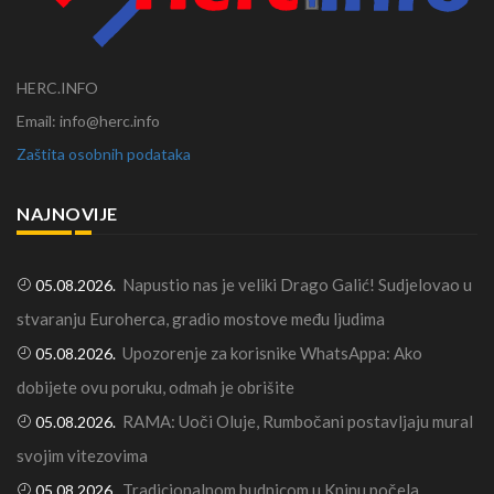
HERC.INFO
Email: info@herc.info
Zaštita osobnih podataka
NAJNOVIJE
Napustio nas je veliki Drago Galić! Sudjelovao u
05.08.2026.
stvaranju Euroherca, gradio mostove među ljudima
Upozorenje za korisnike WhatsAppa: Ako
05.08.2026.
dobijete ovu poruku, odmah je obrišite
RAMA: Uoči Oluje, Rumbočani postavljaju mural
05.08.2026.
svojim vitezovima
Tradicionalnom budnicom u Kninu počela
05.08.2026.