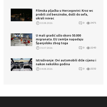
Filmska pljačka u Hercegovini: Kroz wc
probili zid benzinske, došli do sefa,
ukrali novac
03.08.2026.
0
3471
U mali gradić ušlo skoro 50.000
migranata. EU zemlje napadaju
Španjolsku zbog toga
31.07.2026.
0
2243
Istraživanje: Ovi automobili drže cijenu i
nakon nekoliko godina
04.08.2026.
0
2232