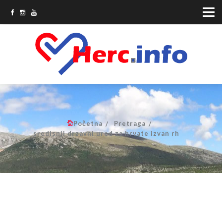
Početna
Pretraga
sredisnji drzavni ured za hrvate izvan rh