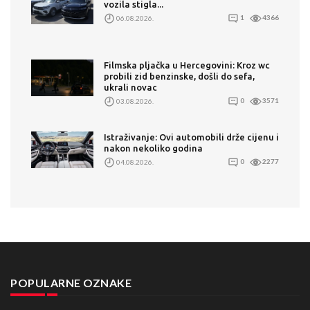
vozila stigla...
06.08.2026.
1
4366
Filmska pljačka u Hercegovini: Kroz wc
probili zid benzinske, došli do sefa,
ukrali novac
03.08.2026.
0
3571
Istraživanje: Ovi automobili drže cijenu i
nakon nekoliko godina
04.08.2026.
0
2277
POPULARNE OZNAKE