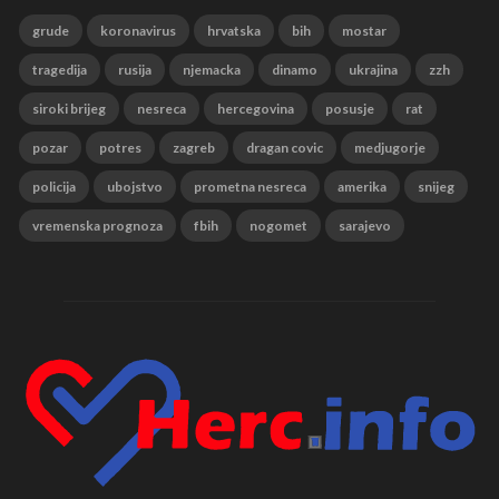
grude
koronavirus
hrvatska
bih
mostar
tragedija
rusija
njemacka
dinamo
ukrajina
zzh
siroki brijeg
nesreca
hercegovina
posusje
rat
pozar
potres
zagreb
dragan covic
medjugorje
policija
ubojstvo
prometna nesreca
amerika
snijeg
vremenska prognoza
fbih
nogomet
sarajevo