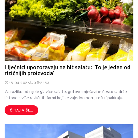
Liječnici upozoravaju na hit salatu: 'To je jedan od
rizičnijih proizvoda'
15.04.2026
0
2153
Za razliku od cijele glavice salate, gotove mješavine često sadrže
listove s više različitih farmi koji se zajedno peru, režu i pakiraju.
ČITAJ VIŠE...