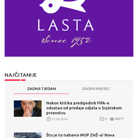
NAJČITANIJE
ZADNJI TJEDAN
ZADNJI MJESEC
Nakon kritika predsjednik FIFA-e
odustao od prodaje udjela u Svjetskom
prvenstvu
01.08.2026.
0
46377
Što je to nabavio MUP ZHŽ-a! Nova