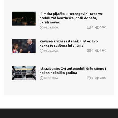
Filmska pljačka u Hercegovini: Kroz wc
probili zid benzinske, došli do sefa,
ukrali novac
03.08.2026.
0
3600
Završen krizni sastanak FIFA-e: Evo
kakva je sudbina Infantina
06.08.2026.
0
2880
Istraživanje: Ovi automobili drže cijenu i
nakon nekoliko godina
04.08.2026.
0
2289