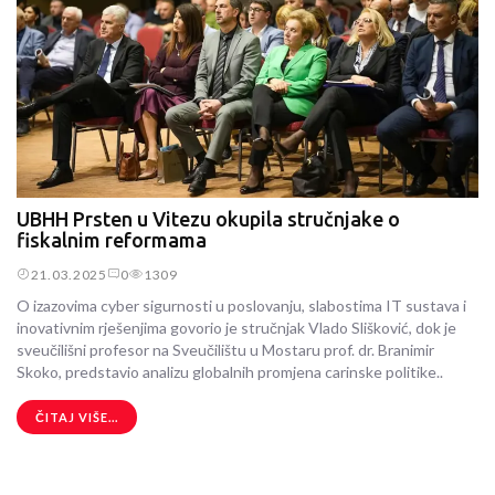
UBHH Prsten u Vitezu okupila stručnjake o
fiskalnim reformama
21.03.2025
0
1309
O izazovima cyber sigurnosti u poslovanju, slabostima IT sustava i
inovativnim rješenjima govorio je stručnjak Vlado Slišković, dok je
sveučilišni profesor na Sveučilištu u Mostaru prof. dr. Branimir
Skoko, predstavio analizu globalnih promjena carinske politike..
ČITAJ VIŠE...