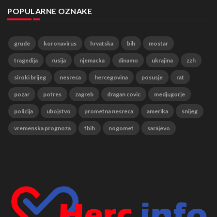
POPULARNE OZNAKE
grude
koronavirus
hrvatska
bih
mostar
tragedija
rusija
njemacka
dinamo
ukrajina
zzh
siroki brijeg
nesreca
hercegovina
posusje
rat
pozar
potres
zagreb
dragan covic
medjugorje
policija
ubojstvo
prometna nesreca
amerika
snijeg
vremenska prognoza
fbih
nogomet
sarajevo