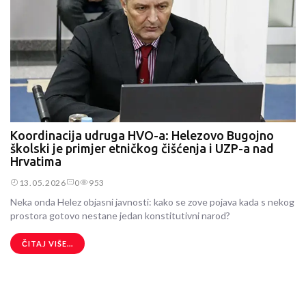
Koordinacija udruga HVO-a: Helezovo Bugojno
školski je primjer etničkog čišćenja i UZP-a nad
Hrvatima
13.05.2026
0
953
Neka onda Helez objasni javnosti: kako se zove pojava kada s nekog
prostora gotovo nestane jedan konstitutivni narod?
ČITAJ VIŠE...