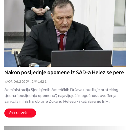
Nakon posljednje opomene iz SAD-a Helez se pere
09.06.2025
2
1621
Administracija Sjedinjenih Američkih Država uputila je proteklog
tjedna ''posljednju opomenu'', najavljujući mogućnost uvođenja
sankcija ministru obrane Zukanu Helezu - i kažnjavanje BiH..
ČITAJ VIŠE...