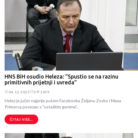
HNS BiH osudio Heleza: ''Spustio se na razinu
primitivnih prijetnji i uvreda''
04.12.2025
5
1459
Helez je jučer najprije putem Facebooka Željanu Zovko i Maxa
Primorca povezao s "ustaškim genima"..
ČITAJ VIŠE...