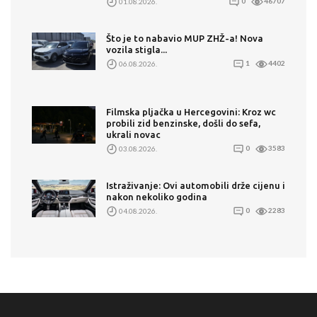
01.08.2026.
0
46707
Što je to nabavio MUP ZHŽ-a! Nova
vozila stigla...
06.08.2026.
1
4402
Filmska pljačka u Hercegovini: Kroz wc
probili zid benzinske, došli do sefa,
ukrali novac
03.08.2026.
0
3583
Istraživanje: Ovi automobili drže cijenu i
nakon nekoliko godina
04.08.2026.
0
2283