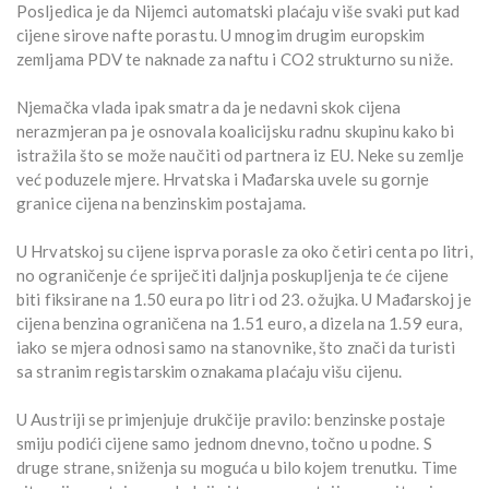
Posljedica je da Nijemci automatski plaćaju više svaki put kad
cijene sirove nafte porastu. U mnogim drugim europskim
zemljama PDV te naknade za naftu i CO2 strukturno su niže.
Njemačka vlada ipak smatra da je nedavni skok cijena
nerazmjeran pa je osnovala koalicijsku radnu skupinu kako bi
istražila što se može naučiti od partnera iz EU. Neke su zemlje
već poduzele mjere. Hrvatska i Mađarska uvele su gornje
granice cijena na benzinskim postajama.
U Hrvatskoj su cijene isprva porasle za oko četiri centa po litri,
no ograničenje će spriječiti daljnja poskupljenja te će cijene
biti fiksirane na 1.50 eura po litri od 23. ožujka. U Mađarskoj je
cijena benzina ograničena na 1.51 euro, a dizela na 1.59 eura,
iako se mjera odnosi samo na stanovnike, što znači da turisti
sa stranim registarskim oznakama plaćaju višu cijenu.
U Austriji se primjenjuje drukčije pravilo: benzinske postaje
smiju podići cijene samo jednom dnevno, točno u podne. S
druge strane, sniženja su moguća u bilo kojem trenutku. Time