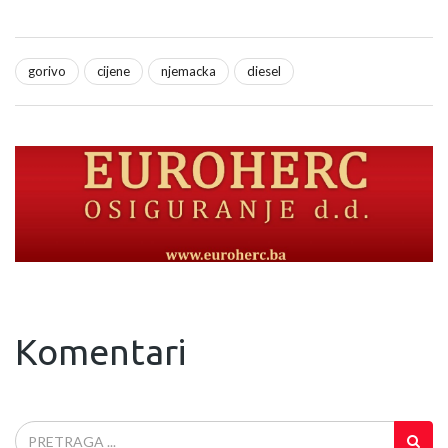
gorivo
cijene
njemacka
diesel
Komentari