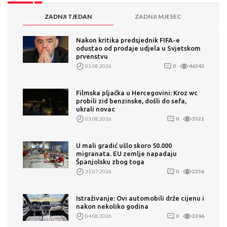
ZADNJI TJEDAN
ZADNJI MJESEC
Nakon kritika predsjednik FIFA-e
odustao od prodaje udjela u Svjetskom
prvenstvu
01.08.2026.
0
46343
Filmska pljačka u Hercegovini: Kroz wc
probili zid benzinske, došli do sefa,
ukrali novac
03.08.2026.
0
3521
U mali gradić ušlo skoro 50.000
migranata. EU zemlje napadaju
Španjolsku zbog toga
31.07.2026.
0
2256
Istraživanje: Ovi automobili drže cijenu i
nakon nekoliko godina
04.08.2026.
0
2246