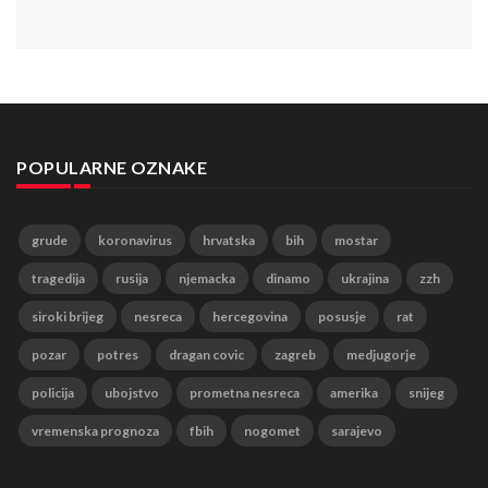
POPULARNE OZNAKE
grude
koronavirus
hrvatska
bih
mostar
tragedija
rusija
njemacka
dinamo
ukrajina
zzh
siroki brijeg
nesreca
hercegovina
posusje
rat
pozar
potres
dragan covic
zagreb
medjugorje
policija
ubojstvo
prometna nesreca
amerika
snijeg
vremenska prognoza
fbih
nogomet
sarajevo