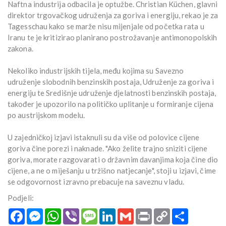
Naftna industrija odbacila je optužbe. Christian Küchen, glavni
direktor trgovačkog udruženja za goriva i energiju, rekao je za
Tagesschau kako se marže nisu mijenjale od početka rata u
Iranu te je kritizirao planirano postrožavanje antimonopolskih
zakona.
Nekoliko industrijskih tijela, među kojima su Savezno
udruženje slobodnih benzinskih postaja, Udruženje za goriva i
energiju te Središnje udruženje djelatnosti benzinskih postaja,
također je upozorilo na političko uplitanje u formiranje cijena
po austrijskom modelu.
U zajedničkoj izjavi istaknuli su da više od polovice cijene
goriva čine porezi i naknade. "Ako želite trajno sniziti cijene
goriva, morate razgovarati o državnim davanjima koja čine dio
cijene, a ne o miješanju u tržišno natjecanje", stoji u izjavi, čime
se odgovornost izravno prebacuje na saveznu vladu.
Podjeli:
Facebook
Messenger
WhatsApp
Viber
Message
LinkedIn
Gmail
Print
Copy
Podijeli
Link