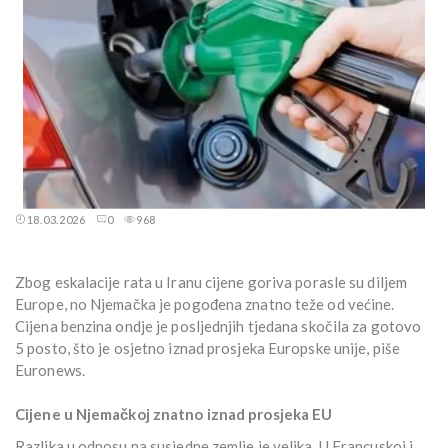
18.03.2026
0
968
Zbog eskalacije rata u Iranu cijene goriva porasle su diljem
Europe, no Njemačka je pogođena znatno teže od većine.
Cijena benzina ondje je posljednjih tjedana skočila za gotovo
5 posto, što je osjetno iznad prosjeka Europske unije, piše
Euronews.
Cijene u Njemačkoj znatno iznad prosjeka EU
Razlika u odnosu na susjedne zemlje je velika. U Francuskoj i