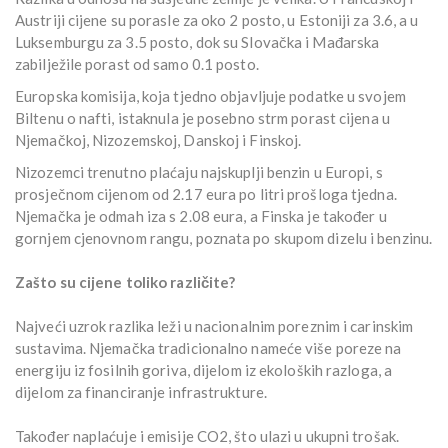
Austriji cijene su porasle za oko 2 posto, u Estoniji za 3.6, a u
Luksemburgu za 3.5 posto, dok su Slovačka i Mađarska
zabilježile porast od samo 0.1 posto.
Europska komisija, koja tjedno objavljuje podatke u svojem
Biltenu o nafti, istaknula je posebno strm porast cijena u
Njemačkoj, Nizozemskoj, Danskoj i Finskoj.
Nizozemci trenutno plaćaju najskuplji benzin u Europi, s
prosječnom cijenom od 2.17 eura po litri prošloga tjedna.
Njemačka je odmah iza s 2.08 eura, a Finska je također u
gornjem cjenovnom rangu, poznata po skupom dizelu i benzinu.
Zašto su cijene toliko različite?
Najveći uzrok razlika leži u nacionalnim poreznim i carinskim
sustavima. Njemačka tradicionalno nameće više poreze na
energiju iz fosilnih goriva, dijelom iz ekoloških razloga, a
dijelom za financiranje infrastrukture.
Također naplaćuje i emisije CO2, što ulazi u ukupni trošak.