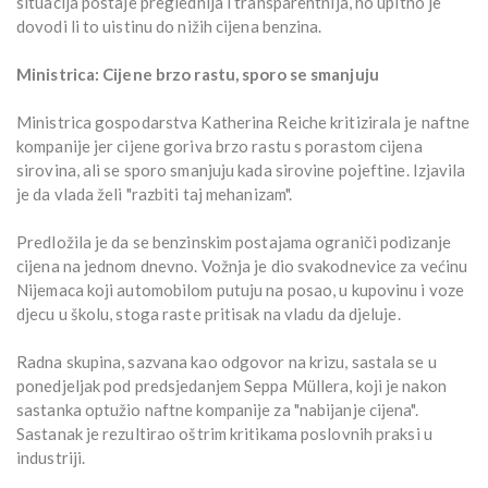
situacija postaje preglednija i transparentnija, no upitno je
dovodi li to uistinu do nižih cijena benzina.
Ministrica: Cijene brzo rastu, sporo se smanjuju
Ministrica gospodarstva Katherina Reiche kritizirala je naftne
kompanije jer cijene goriva brzo rastu s porastom cijena
sirovina, ali se sporo smanjuju kada sirovine pojeftine. Izjavila
je da vlada želi "razbiti taj mehanizam".
Predložila je da se benzinskim postajama ograniči podizanje
cijena na jednom dnevno. Vožnja je dio svakodnevice za većinu
Nijemaca koji automobilom putuju na posao, u kupovinu i voze
djecu u školu, stoga raste pritisak na vladu da djeluje.
Radna skupina, sazvana kao odgovor na krizu, sastala se u
ponedjeljak pod predsjedanjem Seppa Müllera, koji je nakon
sastanka optužio naftne kompanije za "nabijanje cijena".
Sastanak je rezultirao oštrim kritikama poslovnih praksi u
industriji.