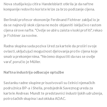
Nova studija koju citira Handelsblatt otkrila je da naftne
kompanije redovito koriste krize za brzo podizanje cijena.
Berlinski profesor ekonomije Ferdinand Fichtner zaključio je
da se najnoviji skok cijena ne može objasniti isključivo rastom
cijena sirove nafte. "Ovdje se ubiru zaista visoki profiti", rekao
je Fichtner za novine.
Radna skupina sada poziva Ured za kartele da proširi svoje
ovlasti, uključujući mogućnost djelovanja protiv cijena koje
smatra prekomjernima. "Nećemo dopustiti da nas se ovdje
vara", poručio je Müller.
Naftna industrija odbacuje optužbe
Sastanku radne skupine prisustvovali su čelnici njemačkih
podružnica BP-a i Shella, predsjednik Saveznog ureda za
kartele Andreas Mundt te predstavnici industrijskih udruženja,
potrošačkih skupina i autokluba ADAC.