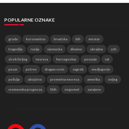
POPULARNE OZNAKE
grude
koronavirus
hrvatska
bih
mostar
tragedija
rusija
njemacka
dinamo
ukrajina
zzh
siroki brijeg
nesreca
hercegovina
posusje
rat
pozar
potres
dragan covic
zagreb
medjugorje
policija
ubojstvo
prometna nesreca
amerika
snijeg
vremenska prognoza
fbih
nogomet
sarajevo