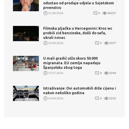
odustao od prodaje udjela u Svjetskom
prvenstvu
01.08.2026.
0
46327
Filmska pljačka u Hercegovini: Kroz wc
probili zid benzinske, došli do sefa,
ukrali novac
03.08.2026.
0
3477
U mali gradić ušlo skoro 50.000
migranata. EU zemlje napadaju
Španjolsku zbog toga
31.07.2026.
0
2243
Istraživanje: Ovi automobili drže cijenu i
nakon nekoliko godina
04.08.2026.
0
2232