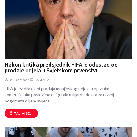
Nakon kritika predsjednik FIFA-e odustao od
prodaje udjela u Svjetskom prvenstvu
01.08.2026
0
46327
FIFA je tvrdila da bi prodaja manjinskog udjela u njezinim
komercijalnim poslovima osigurala milijarde dolara za razvoj
nogometa diljem svijeta..
ČITAJ VIŠE...