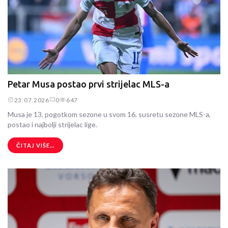
Petar Musa postao prvi strijelac MLS-a
23.07.2026
0
647
Musa je 13. pogotkom sezone u svom 16. susretu sezone MLS-a,
postao i najbolji strijelac lige.
ČITAJ VIŠE...