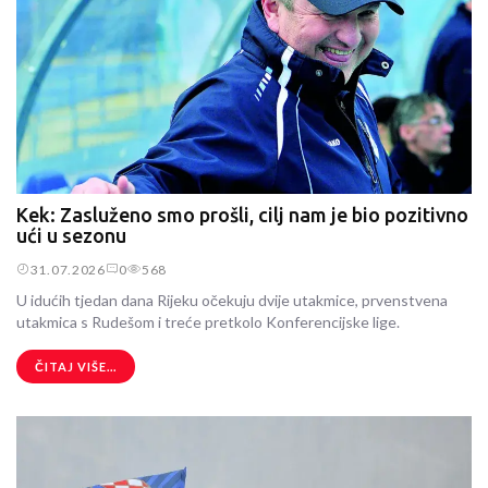
Kek: Zasluženo smo prošli, cilj nam je bio pozitivno
ući u sezonu
31.07.2026
0
568
U idućih tjedan dana Rijeku očekuju dvije utakmice, prvenstvena
utakmica s Rudešom i treće pretkolo Konferencijske lige.
ČITAJ VIŠE...