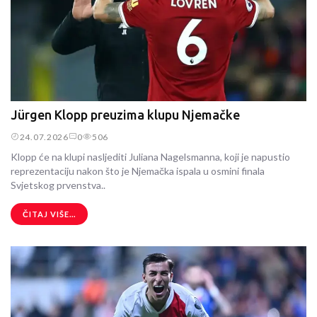
Jürgen Klopp preuzima klupu Njemačke
24.07.2026
0
506
Klopp će na klupi nasljediti Juliana Nagelsmanna, koji je napustio
reprezentaciju nakon što je Njemačka ispala u osmini finala
Svjetskog prvenstva..
ČITAJ VIŠE...