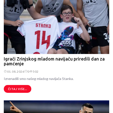
Igrači Zrinjskog mladom navijaču priredili dan za
pamćenje
01.08.2026
0
502
Iznenadili smo našeg mladog navijača Stanka.
ČITAJ VIŠE...