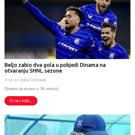
Beljo zabio dva gola u pobjedi Dinama na
otvaranju SHNL sezone
31.07.2026
0
800
Dinamo je poveo u 34. minuti..
ČITAJ VIŠE...