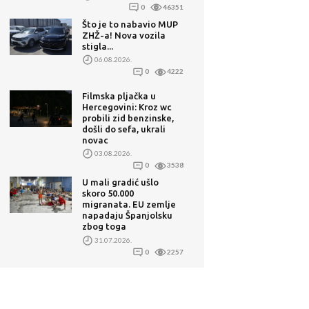
0
46351
Što je to nabavio MUP
ZHŽ-a! Nova vozila
stigla...
06.08.2026.
0
4222
Filmska pljačka u
Hercegovini: Kroz wc
probili zid benzinske,
došli do sefa, ukrali
novac
03.08.2026.
0
3538
U mali gradić ušlo
skoro 50.000
migranata. EU zemlje
napadaju Španjolsku
zbog toga
31.07.2026.
0
2257