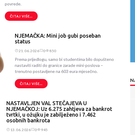
povrede.
ČITAJ VIŠE...
NJEMAČKA: Mini job gubi poseban
status
21.06.2026
0
850
Prema prijedlogu, samo bi studentima bilo dopušteno
nastaviti raditi do granice zarade mini-poslova –
trenutno postavljene na 603 eura mjesečno.
N
ČITAJ VIŠE...
NASTAVLJEN VAL STEČAJEVA U
NJEMAČKOJ: Uz 6.275 zahtjeva za bankrot
tvrtki, u ožujku je zabilježeno i 7.462
osobnih bankrota
13.06.2026
0
945