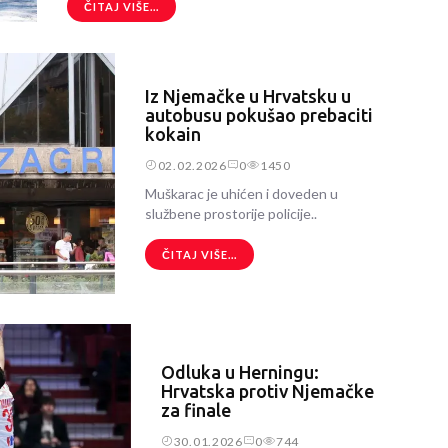
ČITAJ VIŠE...
Iz Njemačke u Hrvatsku u
autobusu pokušao prebaciti
kokain
02.02.2026
0
1450
Muškarac je uhićen i doveden u
službene prostorije policije..
ČITAJ VIŠE...
Odluka u Herningu:
Hrvatska protiv Njemačke
za finale
30.01.2026
0
744