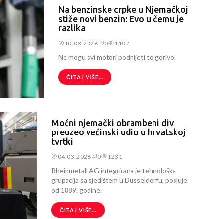
Na benzinske crpke u Njemačkoj
stiže novi benzin: Evo u čemu je
razlika
10.03.2026
0
1107
Ne mogu svi motori podnijeti to gorivo.
ČITAJ VIŠE...
Moćni njemački obrambeni div
preuzeo većinski udio u hrvatskoj
tvrtki
04.03.2026
0
1231
Rheinmetall AG integrirana je tehnološka
grupacija sa sjedištem u Düsseldorfu, posluje
od 1889. godine.
ČITAJ VIŠE...