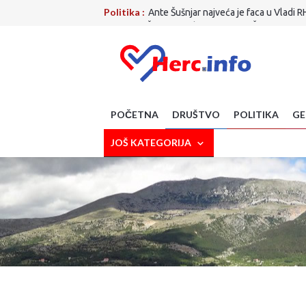
Politika :
Ante Šušnjar najveća je faca u Vladi R
Društvo:
Što je to nabavio MUP ZHŽ-a! Nova vozil
Zdravlje:
Izbjegavate li lubenicu zbog šećera? 
Sport:
Evo gdje ide Dalić! S njim stiže i Ćorluka!
Sport:
Završen krizni sastanak FIFA-e: Evo kakva
Poljoprivreda:
Suša prijeti novim poskupljenjim
Kultura:
Knjiga ''Sin – Priča o Toniju'' predsta
Gospodarstvo :
Napustio nas je veliki Drago G
POČETNA
DRUŠTVO
POLITIKA
GE
SciTech:
Upozorenje za korisnike WhatsAppa: A
Crna strana:
TRAGEDIJA KOD MAKARSKE: Planin
JOŠ KATEGORIJA