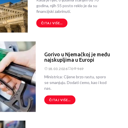
godina, njih 55 posto reklo je da su
financijski zabrinuti.
ČITAJ VIŠE...
Gorivo u Njemačkoj je među
najskupljima u Europi
18.03.2026
0
969
Ministrica: Cijene brzo rastu, sporo
se smanjuju. Dodati ćemo, kao i kod
nas.
ČITAJ VIŠE...