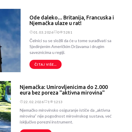
Ode daleko... Britanija, Francuska i
Njemačka ulaze u rat!
01.03.2026
0
5281
Čelnici su se složili da će u tome surađivati sa
Sjedinjenim Američkim Državama i drugim
saveznicima u regiji.
ČITAJ VIŠE...
Njemačka: Umirovljenicima do 2.000
eura bez poreza ''aktivna mirovina''
22.02.2026
1
1213
Njemačko mirovinsko osiguranje ističe da „aktivna
mirovina“ nije pogodnost mirovinskog sustava, već
isključivo porezni instrument.