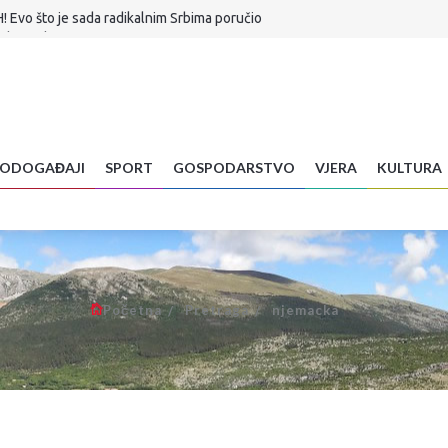
H! Evo što je sada radikalnim Srbima poručio
a stigla...
Znanstvenica objasnila zašto radite veliku pogrešku
 je sudbina Infantina
a hrane: Vrućine već uništavaju usjeve diljem BiH
vljena u Ljubuškom VIDEO
alić! Sudjelovao u stvaranju Euroherca, gradio mostove među ljudima
ODOGAĐAJI
SPORT
GOSPODARSTVO
VJERA
KULTURA
ko dobijete ovu poruku, odmah je obrišite
ar preminuo na brdu Sutvid, druga osoba spašena
Početna
Pretraga
njemacka