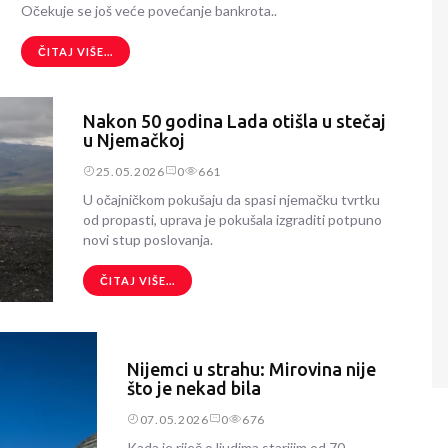
Očekuje se još veće povećanje bankrota..
ČITAJ VIŠE...
Nakon 50 godina Lada otišla u stečaj
u Njemačkoj
25.05.2026
0
661
U očajničkom pokušaju da spasi njemačku tvrtku
od propasti, uprava je pokušala izgraditi potpuno
novi stup poslovanja.
ČITAJ VIŠE...
Nijemci u strahu: Mirovina nije
što je nekad bila
07.05.2026
0
676
Kada je riječ o ljudima starijim od 70