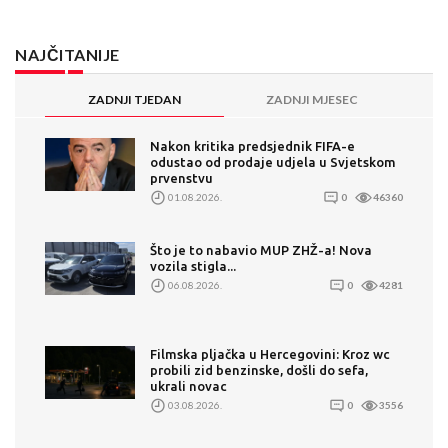
NAJČITANIJE
ZADNJI TJEDAN
ZADNJI MJESEC
Nakon kritika predsjednik FIFA-e
odustao od prodaje udjela u Svjetskom
prvenstvu
01.08.2026.
0
46360
Što je to nabavio MUP ZHŽ-a! Nova
vozila stigla...
06.08.2026.
0
4281
Filmska pljačka u Hercegovini: Kroz wc
probili zid benzinske, došli do sefa,
ukrali novac
03.08.2026.
0
3556