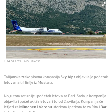
24.02.2024
0
6351
Talijanska zrakoplovna kompanija
Sky Alps
objavila je početak
letova na tri linije iz Mostara.
No, u tom setu nije i početak letova za Bari. Sada je kompanija
objavila i početak tih letova, i to od 2. svibnja. Kompanija će
letjeti za
München
i
Veronu
utorkom i petkom te za
Rim
i
Bari