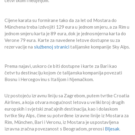
četvrtkom i nedjeljom.
Cijene karata su formirane tako da za let od Mostara do
Münchena treba izdvojiti 129 eura u jednom smjeru, a za Rim u
jednom smjeru karta je 89 eura, dok je jednosmjerna karta do
Verone 79 eura. Karte za navedene letove dostupne su za
rezervacije na
službenoj stranici
talijanske kompanije Sky Alps.
Prema najavi, uskoro će biti dostupne i karte za Bari kao
četvrtu destinaciju kojom će talijanska kompanija povezati
Bosnu i Hercegovinu s Italijom i Njemačkom.
Uz postojeću izravnu liniju sa Zagrebom, putem tvrtke Croatia
Airlines, a koja otvara mogućnost letova u veliki broj drugih
europskih i svjetski značajnih destinacija, kao i dolaskom
tvrtke Sky Alps, čime su potvrđene izravne linije iz Mostara za
Rim, München, Bari i Veronu, iz Mostara je uspostavljena
izravna zračna povezanost s Beogradom, prenosi
Bljesak
.