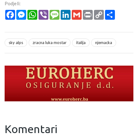
Podjeli:
Facebook
Messenger
WhatsApp
Viber
Message
LinkedIn
Gmail
Print
Copy
Podijeli
Link
sky alps
zracna luka mostar
italija
njemacka
Komentari