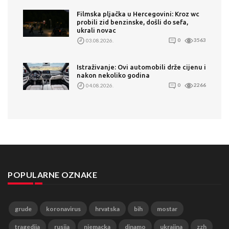
Filmska pljačka u Hercegovini: Kroz wc
probili zid benzinske, došli do sefa,
ukrali novac
03.08.2026.
0
3563
Istraživanje: Ovi automobili drže cijenu i
nakon nekoliko godina
04.08.2026.
0
2266
POPULARNE OZNAKE
grude
koronavirus
hrvatska
bih
mostar
tragedija
rusija
njemacka
dinamo
ukrajina
zzh