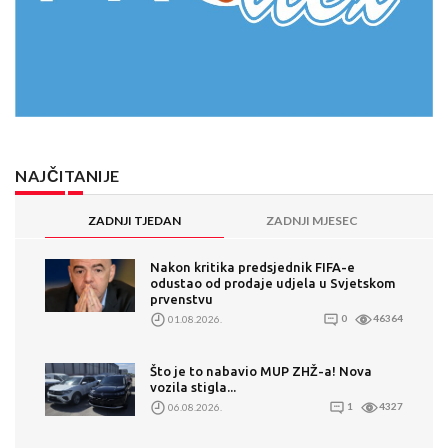
NAJČITANIJE
ZADNJI TJEDAN
ZADNJI MJESEC
Nakon kritika predsjednik FIFA-e
odustao od prodaje udjela u Svjetskom
prvenstvu
01.08.2026.
0
46364
Što je to nabavio MUP ZHŽ-a! Nova
vozila stigla...
06.08.2026.
1
4327