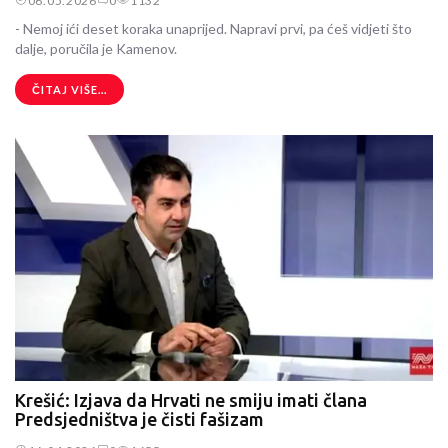
06.05.2026
0
1132
- Nemoj ići deset koraka unaprijed. Napravi prvi, pa ćeš vidjeti što
dalje, poručila je Kamenov.
ČITAJ VIŠE...
Krešić: Izjava da Hrvati ne smiju imati člana
Predsjedništva je čisti fašizam