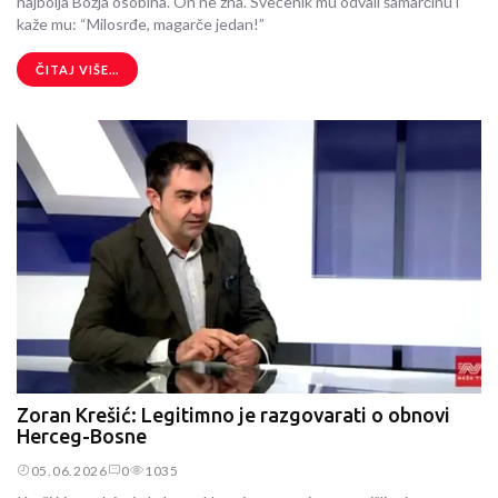
najbolja Božja osobina. On ne zna. Svećenik mu odvali šamarčinu i
kaže mu: “Milosrđe, magarče jedan!”
ČITAJ VIŠE...
Zoran Krešić: Legitimno je razgovarati o obnovi
Herceg-Bosne
05.06.2026
0
1035