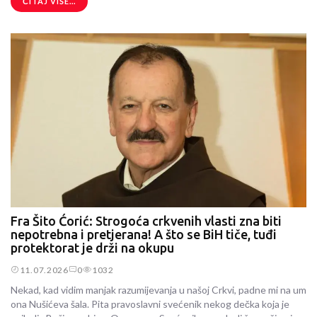
ČITAJ VIŠE...
Fra Šito Ćorić: Strogoća crkvenih vlasti zna biti
nepotrebna i pretjerana! A što se BiH tiče, tuđi
protektorat je drži na okupu
11.07.2026
0
1032
Nekad, kad vidim manjak razumijevanja u našoj Crkvi, padne mi na um
ona Nušićeva šala. Pita pravoslavni svećenik nekog dečka koja je