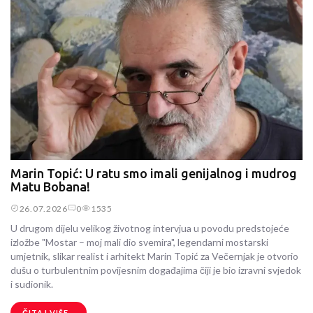
Marin Topić: U ratu smo imali genijalnog i mudrog
Matu Bobana!
26.07.2026
0
1535
U drugom dijelu velikog životnog intervjua u povodu predstojeće
izložbe "Mostar – moj mali dio svemira", legendarni mostarski
umjetnik, slikar realist i arhitekt Marin Topić za Večernjak je otvorio
dušu o turbulentnim povijesnim događajima čiji je bio izravni svjedok
i sudionik.
ČITAJ VIŠE...