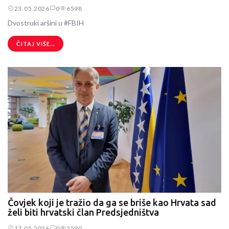
23.05.2026
0
6598
Dvostruki aršini u #FBIH
ČITAJ VIŠE...
Čovjek koji je tražio da ga se briše kao Hrvata sad
želi biti hrvatski član Predsjedništva
17.05.2026
0
2590