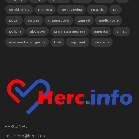
siroki brijeg
nesreca
hercegovina
posusje
rat
pozar
potres
dragan covic
zagreb
medjugorje
policija
ubojstvo
prometna nesreca
amerika
snijeg
vremenska prognoza
fbih
nogomet
sarajevo
HERC.INFO
Email: info@herc.info