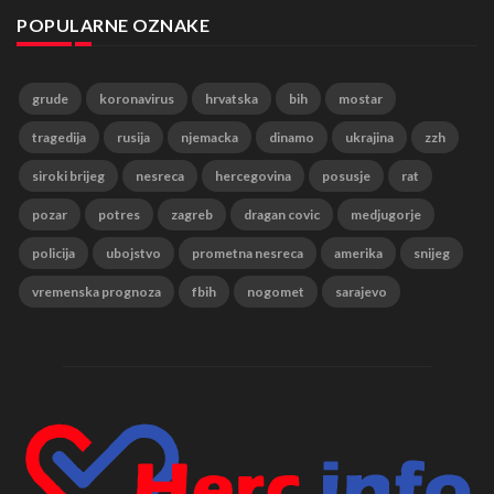
POPULARNE OZNAKE
grude
koronavirus
hrvatska
bih
mostar
tragedija
rusija
njemacka
dinamo
ukrajina
zzh
siroki brijeg
nesreca
hercegovina
posusje
rat
pozar
potres
zagreb
dragan covic
medjugorje
policija
ubojstvo
prometna nesreca
amerika
snijeg
vremenska prognoza
fbih
nogomet
sarajevo