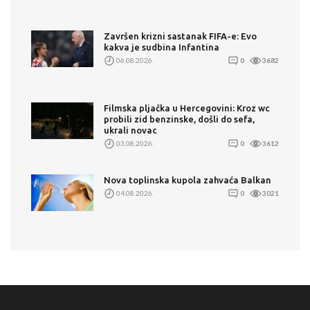
Završen krizni sastanak FIFA-e: Evo
kakva je sudbina Infantina
06.08.2026.
0
3682
Filmska pljačka u Hercegovini: Kroz wc
probili zid benzinske, došli do sefa,
ukrali novac
03.08.2026.
0
3612
Nova toplinska kupola zahvaća Balkan
04.08.2026.
0
3021