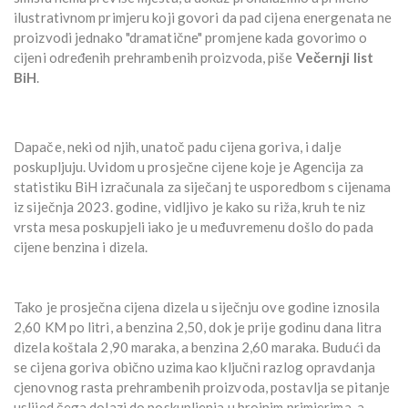
ilustrativnom primjeru koji govori da pad cijena energenata ne
proizvodi jednako "dramatične" promjene kada govorimo o
cijeni određenih prehrambenih proizvoda, piše
Večernji list
BiH
.
Dapače, neki od njih, unatoč padu cijena goriva, i dalje
poskupljuju. Uvidom u prosječne cijene koje je Agencija za
statistiku BiH izračunala za siječanj te usporedbom s cijenama
iz siječnja 2023. godine, vidljivo je kako su riža, kruh te niz
vrsta mesa poskupjeli iako je u međuvremenu došlo do pada
cijene benzina i dizela.
Tako je prosječna cijena dizela u siječnju ove godine iznosila
2,60 KM po litri, a benzina 2,50, dok je prije godinu dana litra
dizela koštala 2,90 maraka, a benzina 2,60 maraka. Budući da
se cijena goriva obično uzima kao ključni razlog opravdanja
cjenovnog rasta prehrambenih proizvoda, postavlja se pitanje
uslijed čega dolazi do poskupljenja u brojnim primjerima, a