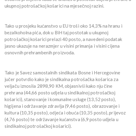
ukupnoj potrošačkoj košarici na mjesečnoj razini.
Tako u prosjeku kućanstvo u EU troši oko 14,3% na hranu i
bezalkoholna pića, dok u BiH taj postotak u ukupnoj
potrošačkoj košarici prelazi 40 posto, a navedeni podatak
jasno ukazuje na nerazmjer u visini primanja i visini cijena
osnovnih prehrambenih proizvoda.
Tako je Savez samostalnih sindikata Bosne i Hercegovine
jučer potvrdio kako je sindikalna potrošačka košarica za
veljaču iznosila 2898,90 KM, objasnivši kako nju čine
prehrana (44,66 posto udjela u sindikalnoj potrošačkoj
košarici), stanovanje i komunalne usluge (13,52 posto),
higijena i održavanje zdravlja (9,46 posto), obrazovanje i
kultura (10,35 posto), odjeća i obuća (10,35 posto), prijevoz
(4,76 posto) te održavanje kućanstva (6,9 posto udjela u
sindikalnoj potrošačkoj košarici).