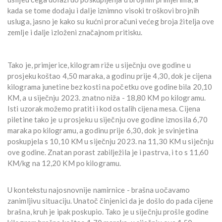
kada se tome dodaju i dalje iznimno visoki troškovi brojnih
usluga, jasno je kako su kućni proračuni većeg broja žitelja ove
zemlje i dalje izloženi značajnom pritisku.
Tako je, primjerice, kilogram riže u siječnju ove godine u
prosjeku koštao 4,50 maraka, a godinu prije 4,30, dok je cijena
kilograma junetine bez kosti na početku ove godine bila 20,10
KM, a u siječnju 2023. znatno niža - 18,80 KM po kilogramu.
Isti uzorak možemo pratiti i kod ostalih cijena mesa. Cijena
piletine tako je u prosjeku u siječnju ove godine iznosila 6,70
maraka po kilogramu, a godinu prije 6,30, dok je svinjetina
poskupjela s 10,10 KM u siječnju 2023. na 11,30 KM u siječnju
ove godine. Znatan porast zabilježila je i pastrva, i to s 11,60
KM/kg na 12,20 KM po kilogramu.
U kontekstu najosnovnije namirnice - brašna uočavamo
zanimljivu situaciju. Unatoč činjenici da je došlo do pada cijene
brašna, kruh je ipak poskupio. Tako je u siječnju prošle godine