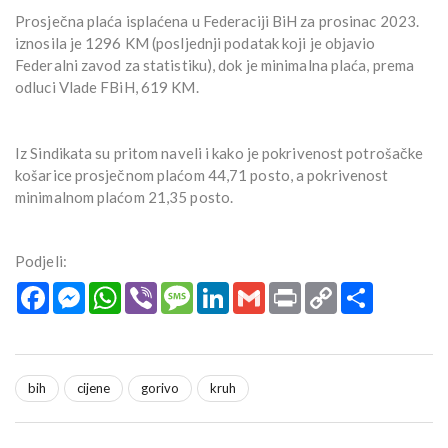
Prosječna plaća isplaćena u Federaciji BiH za prosinac 2023.
iznosila je 1296 KM (posljednji podatak koji je objavio
Federalni zavod za statistiku), dok je minimalna plaća, prema
odluci Vlade FBiH, 619 KM.
Iz Sindikata su pritom naveli i kako je pokrivenost potrošačke
košarice prosječnom plaćom 44,71 posto, a pokrivenost
minimalnom plaćom 21,35 posto.
Podjeli:
Facebook
Messenger
WhatsApp
Viber
Message
LinkedIn
Gmail
Print
Copy
Podijeli
Link
bih
cijene
gorivo
kruh