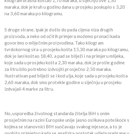
kilogram brašna koštao 1,70 maraka, u siječnju ove 1,50
maraka, dok je kruh u godinu dana u prosjeku poskupio s 3,20
na 3,60 maraka po kilogramu.
S druge strane, ipak je došlo do pada cijena niza drugih
proizvoda, a neke od očitih primjera možemo pronaći kada
govorimo o mliječnim proizvodima. Tako kilogram
tvrdokornog sira u prosjeku košta 15,30 maraka po kilogramu,
dok je lani koštao 18,40, a pad se bilježi i na primjeru mlijeka,
koje sada u prosjeku košta 2,30 maraka, dok je prošle godine
za litru bilo potrebno izdvojiti prosječno 2,50 maraka.
Ilustrativan pad bilježi se i kod ulja, koje sada u prosjeku košta
2,60 maraka, dok smo protekle godine u siječnju u prosjeku
izdvajali 4 marke za litru.
No, usporedba životnog standarda žitelja BiH s onim
prosječnim na razini Europske unije jasno oslikava poteškoće s
kojima se stanovnici BIH suočavaju svakog mjeseca, a to je
osobito primjetno kada se analizira postotak udjela prehrane u