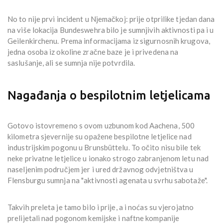
No to nije prvi incident u Njemačkoj: prije otprilike tjedan dana
na više lokacija Bundeswehra bilo je sumnjivih aktivnosti pa i u
Geilenkirchenu. Prema informacijama iz sigurnosnih krugova,
jedna osoba iz okoline zračne baze je i privedena na
saslušanje, ali se sumnja nije potvrdila.
Nagađanja o bespilotnim letjelicama
Gotovo istovremeno s ovom uzbunom kod Aachena, 500
kilometra sjevernije su opažene bespilotne letjelice nad
industrijskim pogonu u Brunsbüttelu. To očito nisu bile tek
neke privatne letjelice u ionako strogo zabranjenom letu nad
naseljenim područjem jer i ured državnog odvjetništva u
Flensburgu sumnja na "aktivnosti agenata u svrhu sabotaže".
Takvih preleta je tamo bilo i prije, a i noćas su vjerojatno
prelijetali nad pogonom kemijske i naftne kompanije