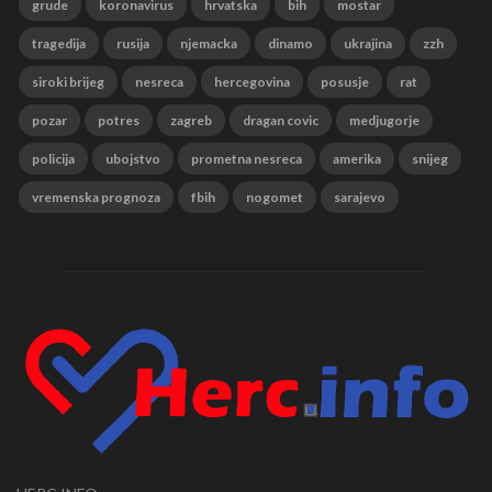
grude
koronavirus
hrvatska
bih
mostar
tragedija
rusija
njemacka
dinamo
ukrajina
zzh
siroki brijeg
nesreca
hercegovina
posusje
rat
pozar
potres
zagreb
dragan covic
medjugorje
policija
ubojstvo
prometna nesreca
amerika
snijeg
vremenska prognoza
fbih
nogomet
sarajevo