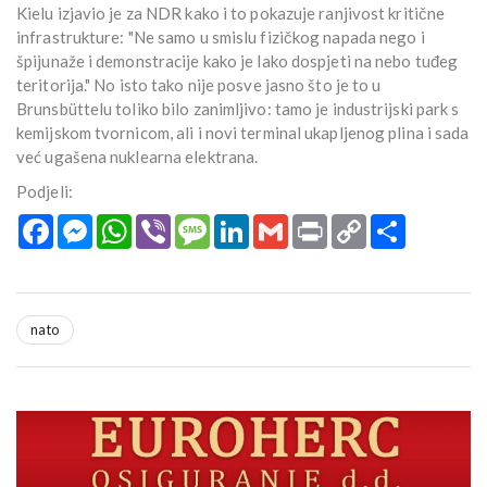
Kielu izjavio je za NDR kako i to pokazuje ranjivost kritične
infrastrukture: "Ne samo u smislu fizičkog napada nego i
špijunaže i demonstracije kako je lako dospjeti na nebo tuđeg
teritorija." No isto tako nije posve jasno što je to u
Brunsbüttelu toliko bilo zanimljivo: tamo je industrijski park s
kemijskom tvornicom, ali i novi terminal ukapljenog plina i sada
već ugašena nuklearna elektrana.
Podjeli:
Facebook
Messenger
WhatsApp
Viber
Message
LinkedIn
Gmail
Print
Copy
Podijeli
Link
nato