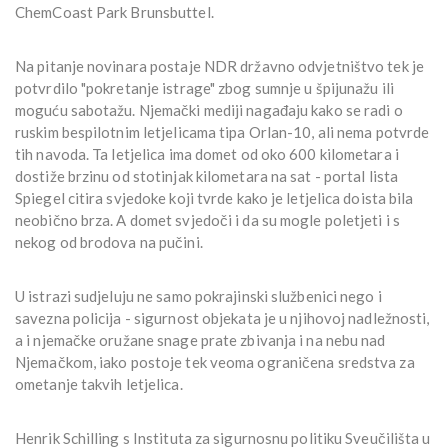
ChemCoast Park Brunsbuttel.
Na pitanje novinara postaje NDR državno odvjetništvo tek je
potvrdilo "pokretanje istrage" zbog sumnje u špijunažu ili
moguću sabotažu. Njemački mediji nagađaju kako se radi o
ruskim bespilotnim letjelicama tipa Orlan-10, ali nema potvrde
tih navoda. Ta letjelica ima domet od oko 600 kilometara i
dostiže brzinu od stotinjak kilometara na sat - portal lista
Spiegel citira svjedoke koji tvrde kako je letjelica doista bila
neobično brza. A domet svjedoči i da su mogle poletjeti i s
nekog od brodova na pučini.
U istrazi sudjeluju ne samo pokrajinski službenici nego i
savezna policija - sigurnost objekata je u njihovoj nadležnosti,
a i njemačke oružane snage prate zbivanja i na nebu nad
Njemačkom, iako postoje tek veoma ograničena sredstva za
ometanje takvih letjelica.
Henrik Schilling s Instituta za sigurnosnu politiku Sveučilišta u