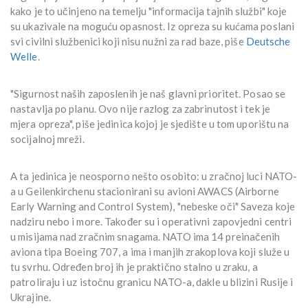
kako je to učinjeno na temelju "informacija tajnih službi" koje
su ukazivale na moguću opasnost. Iz opreza su kućama poslani
svi civilni službenici koji nisu nužni za rad baze, piše
Deutsche
Welle
.
"Sigurnost naših zaposlenih je naš glavni prioritet. Posao se
nastavlja po planu. Ovo nije razlog za zabrinutost i tek je
mjera opreza", piše jedinica kojoj je sjedište u tom uporištu na
socijalnoj mreži.
A ta jedinica je neosporno nešto osobito: u zračnoj luci NATO-
a u Geilenkirchenu stacionirani su avioni AWACS (Airborne
Early Warning and Control System), "nebeske oči" Saveza koje
nadziru nebo i more. Također su i operativni zapovjedni centri
u misijama nad zračnim snagama. NATO ima 14 preinačenih
aviona tipa Boeing 707, a ima i manjih zrakoplova koji služe u
tu svrhu. Određen broj ih je praktično stalno u zraku, a
patroliraju i uz istočnu granicu NATO-a, dakle u blizini Rusije i
Ukrajine.