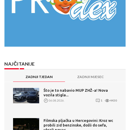
NAJČITANIJE
ZADNJI TJEDAN
ZADNJI MJESEC
Što je to nabavio MUP ZHŽ-a! Nova
vozila stigla...
06.08.2026.
1
4430
Filmska pljačka u Hercegovini: Kroz wc
probili zid benzinske, došli do sefa,
ukrali novac