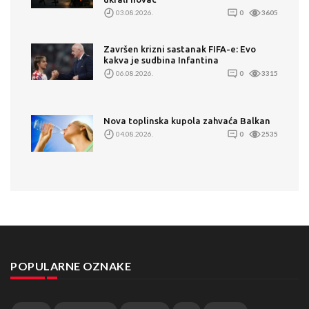
03.08.2026.
0
3605
Završen krizni sastanak FIFA-e: Evo
kakva je sudbina Infantina
06.08.2026.
0
3315
Nova toplinska kupola zahvaća Balkan
04.08.2026.
0
2535
POPULARNE OZNAKE