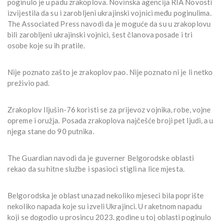
poginulo je u padu zrakoplova. Novinska agencija RIA Novosti
izvijestila da su i zarobljeni ukrajinski vojnici među poginulima.
The Associated Press navodi da je moguće da su u zrakoplovu
bili zarobljeni ukrajinski vojnici, šest članova posade i tri
osobe koje su ih pratile.
Nije poznato zašto je zrakoplov pao. Nije poznato ni je li netko
preživio pad.
Zrakoplov Iljušin-76 koristi se za prijevoz vojnika, robe, vojne
opreme i oružja. Posada zrakoplova najčešće broji pet ljudi, a u
njega stane do 90 putnika.
The Guardian navodi da je guverner Belgorodske oblasti
rekao da su hitne službe i spasioci stigli na lice mjesta.
Belgorodska je oblast unazad nekoliko mjeseci bila poprište
nekoliko napada koje su izveli Ukrajinci. U raketnom napadu
koji se dogodio u prosincu 2023. godine u toj oblasti poginulo