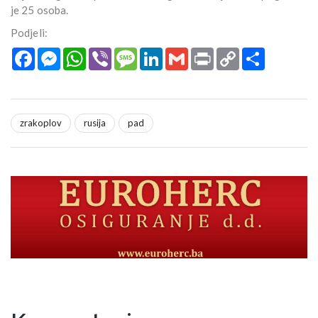
je 25 osoba.
Podjeli:
Facebook
Messenger
WhatsApp
Viber
Message
LinkedIn
Gmail
Print
Copy
Podijeli
Link
zrakoplov
rusija
pad