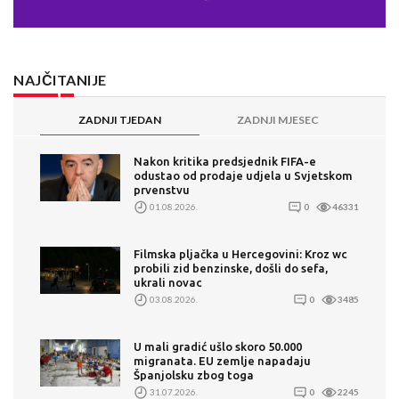
NAJČITANIJE
ZADNJI TJEDAN
ZADNJI MJESEC
Nakon kritika predsjednik FIFA-e
odustao od prodaje udjela u Svjetskom
prvenstvu
01.08.2026.
0
46331
Filmska pljačka u Hercegovini: Kroz wc
probili zid benzinske, došli do sefa,
ukrali novac
03.08.2026.
0
3485
U mali gradić ušlo skoro 50.000
migranata. EU zemlje napadaju
Španjolsku zbog toga
31.07.2026.
0
2245