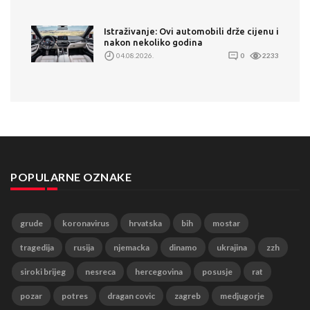
Istraživanje: Ovi automobili drže cijenu i
nakon nekoliko godina
04.08.2026.
0
2233
POPULARNE OZNAKE
grude
koronavirus
hrvatska
bih
mostar
tragedija
rusija
njemacka
dinamo
ukrajina
zzh
siroki brijeg
nesreca
hercegovina
posusje
rat
pozar
potres
dragan covic
zagreb
medjugorje