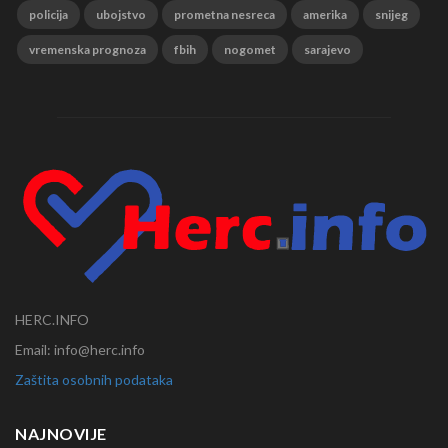
policija
ubojstvo
prometna nesreca
amerika
snijeg
vremenska prognoza
fbih
nogomet
sarajevo
HERC.INFO
Email: info@herc.info
Zaštita osobnih podataka
NAJNOVIJE