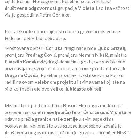
cijelu Bosnu i Hercegovinu. Posebno se osvrnula na
društvenu odgovornost
grupacije
Violeta
, kao i na važnost
vizije gospodina
Petra Ćorluke
.
Portal
Grude.com
u cijelosti donosi govor predsjednice
Federacije BiH Lidije Bradare.
"Poštovana obitelji
Ćorluka
, dragi načelniče
Ljubo Grizelj
,
premijeru
Predrag Čović
, premijeru
Nermin Nikšić
, ministre
Elmedin Konaković
, dragi domaćini i gosti, sve vas iskreno
pozdravljam u svoje osobno ime, ali i u ime
predsjednika dr.
Dragana Čovića
. Poseban pozdrav i čestitke svima koji su
radili na ovom
velebnom projektu
i svima vama koji ste na
bilo koji način dio ove
velike ljubičaste obitelji
.
Mislim da ne postoji netko u
Bosni i Hercegovini
tko nije
ponosan na uspjeh
naše ljubičaste priče iz Gruda
.
Violeta
je
odavno prešla
granice naše zemlje
u svim aspektima
poslovanja. No, ono što ovu grupaciju posebno izdvaja je
društvena odgovornost
, o čemu je govorio i premijer
Nikšić
.