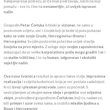
Kampanje koje pokreću, priče koje podržavaju, način na koji
pomažu – sve to čine na
nenametljiv
, ali
uvijek ispravan
način
.
Gospodin
Petar Ćorluka
istinski je
vizionar
, ne samo u
poslovnom svijetu, već i čovjek koji je bezbroj puta pokazao
kako se vole svoje Grude, Hercegovina i Bosna i
Hercegovina
. Svojim poslovnim potezima uvijek stavlja
čovjeka na prvo mjesto
. Zasluge daje
svojim zaposlenicima
,
dokazujući da se velike
korporativne priče mogu graditi
čak i
na
malim tržištima
, i to na
human, odgovoran i ekološki
osjetljiv način
.
Ova nova tvornica
rezultat je upravo takve vizije.
Impresivna
realizacija
i svijetla budućnost, koja je već postala sadašnjost
kroz
izvoz i plasman proizvoda
, samo su početak. S
nestrpljenjem očekujem
nove ideje i projekte
ove
vrijedne
ekipe
, predvođene gospodinom
Ćorlukom
, koji će, nadam se,
biti
primjer i uzor
svima nama, a osobito
mladim ljudima u
Bosni i Hercegovini
.