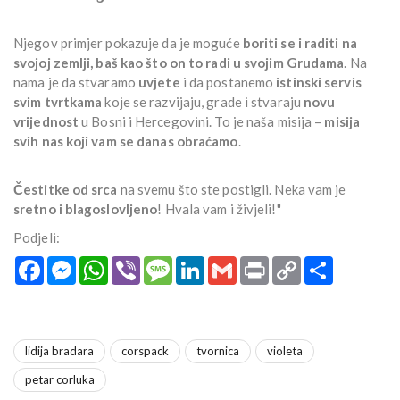
Njegov primjer pokazuje da je moguće
boriti se i raditi na
svojoj zemlji, baš kao što on to radi u svojim Grudama
. Na
nama je da stvaramo
uvjete
i da postanemo
istinski servis
svim tvrtkama
koje se razvijaju, grade i stvaraju
novu
vrijednost
u Bosni i Hercegovini. To je naša misija –
misija
svih nas koji vam se danas obraćamo
.
Čestitke od srca
na svemu što ste postigli. Neka vam je
sretno i blagoslovljeno
! Hvala vam i živjeli!"
Podjeli:
Facebook
Messenger
WhatsApp
Viber
Message
LinkedIn
Gmail
Print
Copy
Podijeli
Link
lidija bradara
corspack
tvornica
violeta
petar corluka