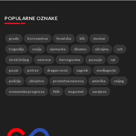
POPULARNE OZNAKE
grude
koronavirus
hrvatska
bih
mostar
tragedija
rusija
njemacka
dinamo
ukrajina
zzh
siroki brijeg
nesreca
hercegovina
posusje
rat
pozar
potres
dragan covic
zagreb
medjugorje
policija
ubojstvo
prometna nesreca
amerika
snijeg
vremenska prognoza
fbih
nogomet
sarajevo