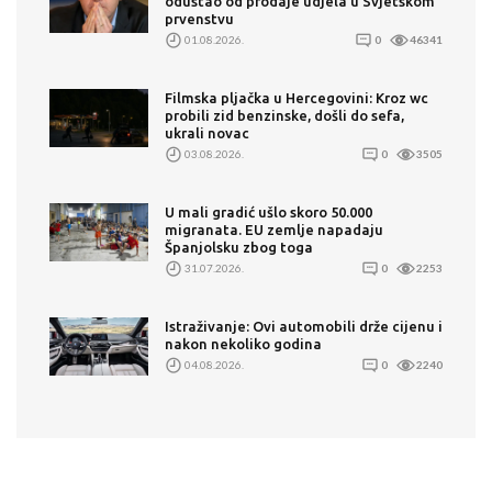
odustao od prodaje udjela u Svjetskom
prvenstvu
01.08.2026.
0
46341
Filmska pljačka u Hercegovini: Kroz wc
probili zid benzinske, došli do sefa,
ukrali novac
03.08.2026.
0
3505
U mali gradić ušlo skoro 50.000
migranata. EU zemlje napadaju
Španjolsku zbog toga
31.07.2026.
0
2253
Istraživanje: Ovi automobili drže cijenu i
nakon nekoliko godina
04.08.2026.
0
2240