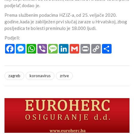
podjela", dodao je.
Prema službenim podacima HZJZ-a, od 25. veljače 2020.
godine, kada je zabilježen prvi slučaj zaraze u Hrvatskoj, zbog
posljedica te bolesti preminulo je 18.000 ljudi.
Podjeli:
Facebook
Messenger
WhatsApp
Viber
Message
LinkedIn
Gmail
Print
Copy
Podijeli
Link
zagreb
koronavirus
zrtve