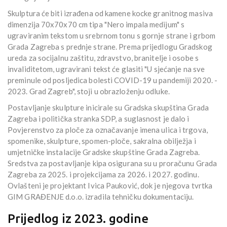
Skulptura će biti izrađena od kamene kocke granitnog masiva
dimenzija 70x70x70 cm tipa "Nero impala medijum" s
ugraviranim tekstom u srebrnom tonu s gornje strane i grbom
Grada Zagreba s prednje strane. Prema prijedlogu Gradskog
ureda za socijalnu zaštitu, zdravstvo, branitelje i osobe s
invaliditetom, ugravirani tekst će glasiti "U sjećanje na sve
preminule od posljedica bolesti COVID-19 u pandemiji 2020. -
2023. Grad Zagreb", stoji u obrazloženju odluke.
Postavljanje skulpture inicirale su Gradska skupština Grada
Zagreba i politička stranka SDP, a suglasnost je dalo i
Povjerenstvo za ploče za označavanje imena ulica i trgova,
spomenike, skulpture, spomen-ploče, sakralna obilježja i
umjetničke instalacije Gradske skupštine Grada Zagreba.
Sredstva za postavljanje kipa osigurana su u proračunu Grada
Zagreba za 2025. i projekcijama za 2026. i 2027. godinu.
Ovlašteni je projektant Ivica Pauković, dok je njegova tvrtka
GIM GRAĐENJE d.o.o. izradila tehničku dokumentaciju.
Prijedlog iz 2023. godine