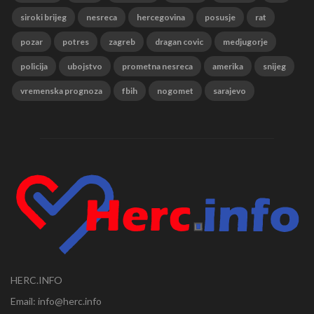
siroki brijeg
nesreca
hercegovina
posusje
rat
pozar
potres
zagreb
dragan covic
medjugorje
policija
ubojstvo
prometna nesreca
amerika
snijeg
vremenska prognoza
fbih
nogomet
sarajevo
HERC.INFO
Email: info@herc.info