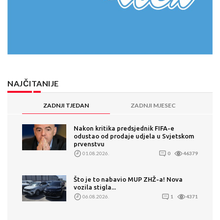
NAJČITANIJE
ZADNJI TJEDAN
ZADNJI MJESEC
Nakon kritika predsjednik FIFA-e
odustao od prodaje udjela u Svjetskom
prvenstvu
01.08.2026.
0
46379
Što je to nabavio MUP ZHŽ-a! Nova
vozila stigla...
06.08.2026.
1
4371