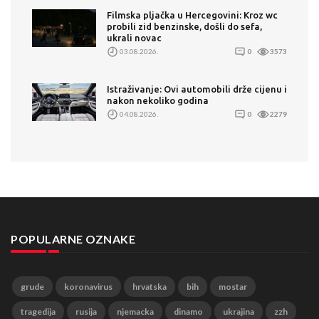
Filmska pljačka u Hercegovini: Kroz wc
probili zid benzinske, došli do sefa,
ukrali novac
03.08.2026.
0
3573
Istraživanje: Ovi automobili drže cijenu i
nakon nekoliko godina
04.08.2026.
0
2279
POPULARNE OZNAKE
grude
koronavirus
hrvatska
bih
mostar
tragedija
rusija
njemacka
dinamo
ukrajina
zzh