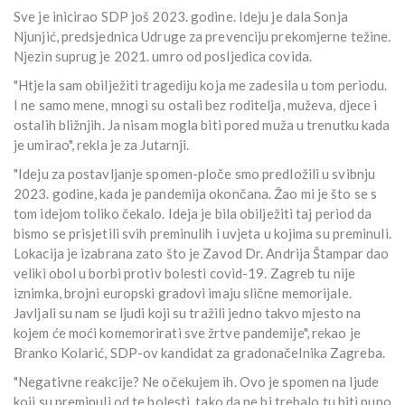
Sve je inicirao SDP još 2023. godine. Ideju je dala Sonja
Njunjić, predsjednica Udruge za prevenciju prekomjerne težine.
Njezin suprug je 2021. umro od posljedica covida.
"Htjela sam obilježiti tragediju koja me zadesila u tom periodu.
I ne samo mene, mnogi su ostali bez roditelja, muževa, djece i
ostalih bližnjih. Ja nisam mogla biti pored muža u trenutku kada
je umirao", rekla je za Jutarnji.
"Ideju za postavljanje spomen-ploče smo predložili u svibnju
2023. godine, kada je pandemija okončana. Žao mi je što se s
tom idejom toliko čekalo. Ideja je bila obilježiti taj period da
bismo se prisjetili svih preminulih i uvjeta u kojima su preminuli.
Lokacija je izabrana zato što je Zavod Dr. Andrija Štampar dao
veliki obol u borbi protiv bolesti covid-19. Zagreb tu nije
iznimka, brojni europski gradovi imaju slične memorijale.
Javljali su nam se ljudi koji su tražili jedno takvo mjesto na
kojem će moći komemorirati sve žrtve pandemije", rekao je
Branko Kolarić, SDP-ov kandidat za gradonačelnika Zagreba.
"Negativne reakcije? Ne očekujem ih. Ovo je spomen na ljude
koji su preminuli od te bolesti, tako da ne bi trebalo tu biti puno