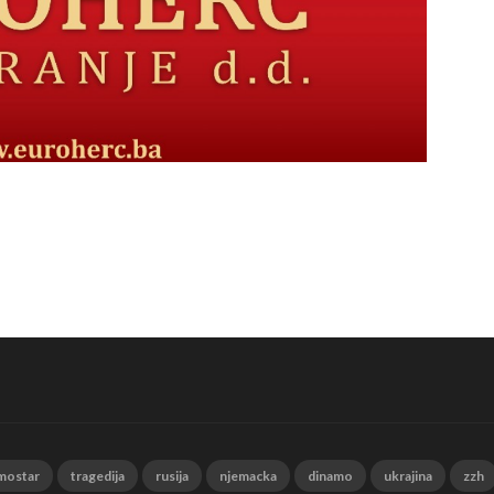
mostar
tragedija
rusija
njemacka
dinamo
ukrajina
zzh