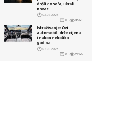
došli do sefa, ukrali
novac
03.08.2026.
0
3563
Istraživanje: Ovi
automobili drže cijenu
i nakon nekoliko
godina
04.08.2026.
0
2266