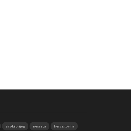
siroki brijeg
nesreca
hercegovina