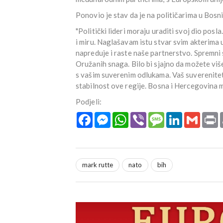
Ponovio je stav da je na političarima u Bosni
"Politički lideri moraju uraditi svoj dio posl
i miru. Naglašavam istu stvar svim akterima u
napreduje i raste naše partnerstvo. Spremni 
Oružanih snaga. Bilo bi sjajno da možete viš
s vašim suverenim odlukama. Vaš suverenitet i 
stabilnost ove regije. Bosna i Hercegovina
Podjeli:
Facebook
Messenger
WhatsApp
Viber
Message
LinkedIn
Gmail
P
mark rutte
nato
bih