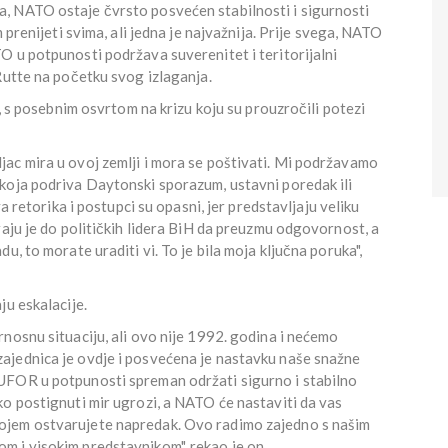
, NATO ostaje čvrsto posvećen stabilnosti i sigurnosti
 prenijeti svima, ali jedna je najvažnija. Prije svega, NATO
O u potpunosti podržava suverenitet i teritorijalni
Rutte na početku svog izlaganja.
i, s posebnim osvrtom na krizu koju su prouzročili potezi
ac mira u ovoj zemlji i mora se poštivati. Mi podržavamo
koja podriva Daytonski sporazum, ustavni poredak ili
va retorika i postupci su opasni, jer predstavljaju veliku
raju je do političkih lidera BiH da preuzmu odgovornost, a
u, to morate uraditi vi. To je bila moja ključna poruka",
ju eskalacije.
nosnu situaciju, ali ovo nije 1992. godina i nećemo
ajednica je ovdje i posvećena je nastavku naše snažne
UFOR u potpunosti spreman održati sigurno i stabilno
o postignuti mir ugrozi, a NATO će nastaviti da vas
ojem ostvarujete napredak. Ovo radimo zajedno s našim
 i visokim predstavnikom", rekao je on.