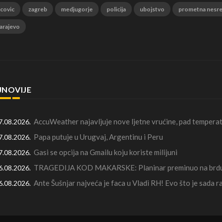
 covic
zagreb
medjugorje
policija
ubojstvo
prometna nesr
arajevo
JNOVIJE
AccuWeather najavljuje nove ljetne vrućine, pad temperat
7.08.2026.
Papa putuje u Urugvaj, Argentinu i Peru
7.08.2026.
Gasi se opcija na Gmailu koju koriste milijuni
7.08.2026.
TRAGEDIJA KOD MAKARSKE: Planinar preminuo na brdu 
6.08.2026.
Ante Šušnjar najveća je faca u Vladi RH! Evo što je sada 
6.08.2026.