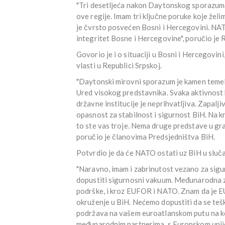
"Tri desetljeća nakon Daytonskog sporazuma
ove regije. Imam tri ključne poruke koje želim
je čvrsto posvećen Bosni i Hercegovini. NAT
integritet Bosne i Hercegovine", poručio je 
Govorio je i o situaciji u Bosni i Hercegovin
vlasti u Republici Srpskoj.
"Daytonski mirovni sporazum je kamen temelj
Ured visokog predstavnika. Svaka aktivnost 
državne institucije je neprihvatljiva. Zapalji
opasnost za stabilnost i sigurnost BiH. Na k
to ste vas troje. Nema druge predstave u grad
poručio je članovima Predsjedništva BiH.
Potvrdio je da će NATO ostati uz BiH u sluča
"Naravno, imam i zabrinutost vezano za sigur
dopustiti sigurnosni vakuum. Međunarodna z
podrške, i kroz EUFOR i NATO. Znam da je E
okruženje u BiH. Nećemo dopustiti da se tešk
podržava na vašem euroatlanskom putu na k
međunarodnim partnerima, s Europskom unijom