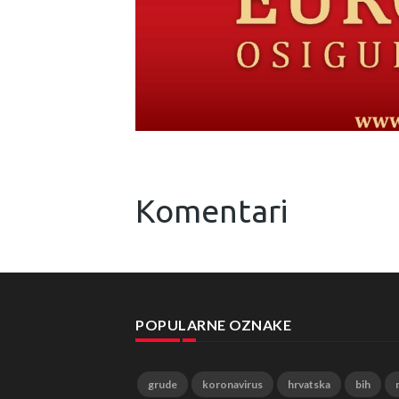
Komentari
POPULARNE OZNAKE
grude
koronavirus
hrvatska
bih