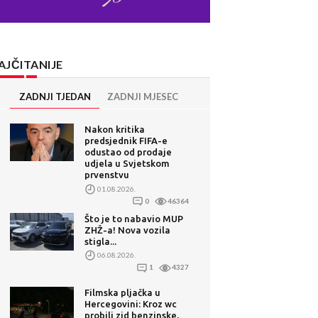
AJČITANIJE
ZADNJI TJEDAN
ZADNJI MJESEC
Nakon kritika
predsjednik FIFA-e
odustao od prodaje
udjela u Svjetskom
prvenstvu
01.08.2026.
0
46364
Što je to nabavio MUP
ZHŽ-a! Nova vozila
stigla...
06.08.2026.
1
4327
Filmska pljačka u
Hercegovini: Kroz wc
probili zid benzinske,