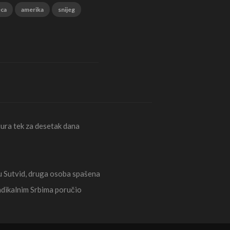
eca
amerika
snijeg
ura tek za desetak dana
Sutvid, druga osoba spašena
radikalnim Srbima poručio