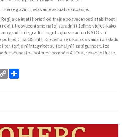
 i Hercegovini rješavanje aktualne situacije.
a. Regija će imati koristi od trajne posvećenosti stabilnosti
 regiji. Posvećeni smo našoj suradnji i želimo vidjeti kako
smo graditi i izgraditi dugotrajnu suradnju NATO-a i
e potrošiti na OS BiH. Krećemo se u korak s vama i u skladu
teritorijalni integritet su temeljni i za sigurnost, i za
 može računati na potpunu pomoć NATO-a", rekao je Rutte.
rint
Copy
Podijeli
Link