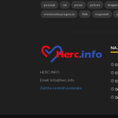
posusje
rat
pozar
potres
dragan
vremenska prognoza
fbih
nogomet
s
NA
0
HERC.INFO
0
Email: info@herc.info
0
Zaštita osobnih podataka
0
0