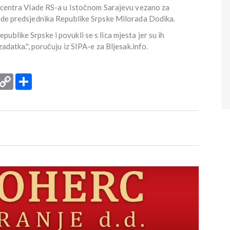
og centra Vlade RS-a u Istočnom Sarajevu vezano za
bode predsjednika Republike Srpske Milorada Dodika.
blike Srpske i povukli se s lica mjesta jer su ih
adatka.'', poručuju iz SIPA-e za Bljesak.info.
rint
Copy
Podijeli
Link