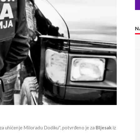
N
 za uhićenje Miloradu Dodiku'', potvrđeno je za
Bljesak
iz