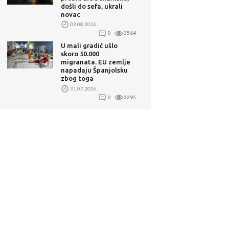
došli do sefa, ukrali
novac
03.08.2026.
0
3564
U mali gradić ušlo
skoro 50.000
migranata. EU zemlje
napadaju Španjolsku
zbog toga
31.07.2026.
0
2295