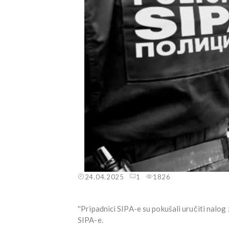
24.04.2025
1
1826
''Pripadnici SIPA-e su pokušali uručiti nalog
SIPA-e.