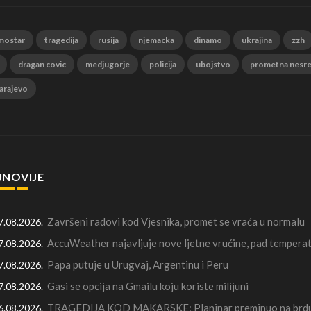
mostar
tragedija
rusija
njemacka
dinamo
ukrajina
zzh
dragan covic
medjugorje
policija
ubojstvo
prometna nesr
arajevo
JNOVIJE
Završeni radovi kod Vjesnika, promet se vraća u normalu
7.08.2026.
AccuWeather najavljuje nove ljetne vrućine, pad temperat
7.08.2026.
Papa putuje u Urugvaj, Argentinu i Peru
7.08.2026.
Gasi se opcija na Gmailu koju koriste milijuni
7.08.2026.
TRAGEDIJA KOD MAKARSKE: Planinar preminuo na brdu 
6.08.2026.