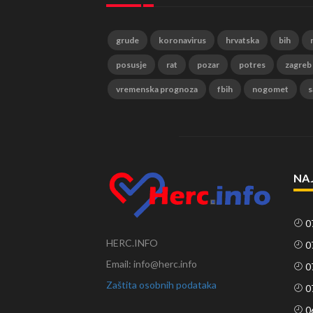
grude
koronavirus
hrvatska
bih
posusje
rat
pozar
potres
zagreb
vremenska prognoza
fbih
nogomet
s
NA
0
HERC.INFO
0
Email: info@herc.info
0
Zaštita osobnih podataka
0
0