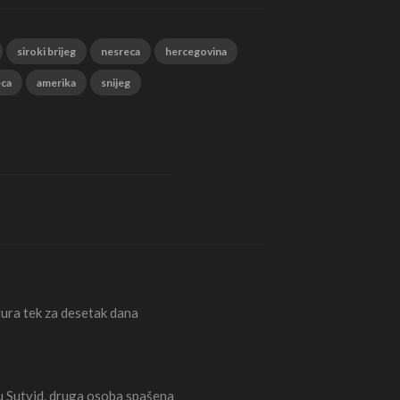
siroki brijeg
nesreca
hercegovina
eca
amerika
snijeg
ura tek za desetak dana
Sutvid, druga osoba spašena