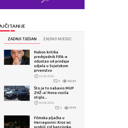
AJČITANIJE
ZADNJI TJEDAN
ZADNJI MJESEC
Nakon kritika
predsjednik FIFA-e
odustao od prodaje
udjela u Svjetskom
prvenstvu
01.08.2026.
0
46369
Što je to nabavio MUP
ZHŽ-a! Nova vozila
stigla...
06.08.2026.
1
4344
Filmska pljačka u
Hercegovini: Kroz wc
probili zid benzinske,