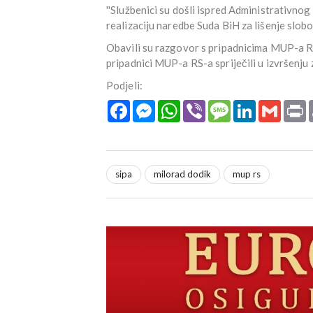
''Službenici su došli ispred Administrativn
realizaciju naredbe Suda BiH za lišenje slo
Obavili su razgovor s pripadnicima MUP-a Repu
pripadnici MUP-a RS-a spriječili u izvršenju z
Podjeli:
Facebook
Messenger
WhatsApp
Viber
Message
LinkedIn
Gmail
P
sipa
milorad dodik
mup rs