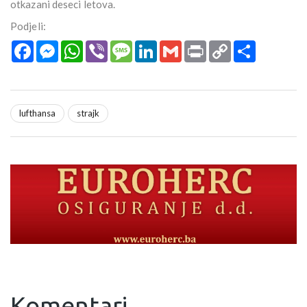
otkazani deseci letova.
Podjeli:
Facebook
Messenger
WhatsApp
Viber
Message
LinkedIn
Gmail
Print
Copy
Podijeli
Link
lufthansa
strajk
Komentari