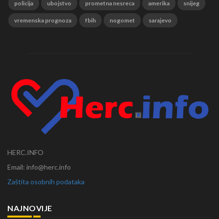
policija
ubojstvo
prometna nesreca
amerika
snijeg
vremenska prognoza
fbih
nogomet
sarajevo
HERC.INFO
Email: info@herc.info
Zaštita osobnih podataka
NAJNOVIJE