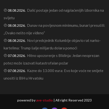
Dalić postaje jedan od najplaćenijih izbornika na
08.08.2026.
svijetu
Dunav na povijesnom minimumu, bunari presušili:
08.08.2026.
„Ovako nešto nije viđeno“
Novi predsjednik Kolumbije objavio rat narko-
08.08.2026.
kartelima: Trump šalje milijardu dolara pomoći
Hitno upozorenje s Blidinja: Jedan neoprezan
07.08.2026.
potez može izazvati katastrofalan požar
Kazne do 13.000 eura: Evo koje voće ne smijete
07.08.2026.
unositi iz BiH u Hrvatsku
powered by
ave-studio
| All right Reserved 2023