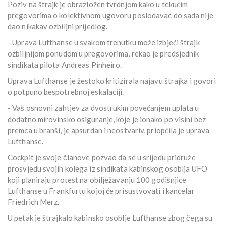
Poziv na štrajk je obrazložen tvrdnjom kako u tekućim
pregovorima o kolektivnom ugovoru poslodavac do sada nije
dao nikakav ozbiljni prijedlog.
- Uprava Lufthanse u svakom trenutku može izbjeći štrajk
ozbiljnijom ponudom u pregovorima, rekao je predsjednik
sindikata pilota Andreas Pinheiro.
Uprava Lufthanse je žestoko kritizirala najavu štrajka i govori
o potpuno bespotrebnoj eskalaciji.
- Vaš osnovni zahtjev za dvostrukim povećanjem uplata u
dodatno mirovinsko osiguranje, koje je ionako po visini bez
premca u branši, je apsurdan i neostvariv, priopćila je uprava
Lufthanse.
Cockpit je svoje članove pozvao da se u srijedu pridruže
prosvjedu svojih kolega iz sindikata kabinskog osoblja UFO
koji planiraju protest na obilježavanju 100 godišnjice
Lufthanse u Frankfurtu kojoj će prisustvovati i kancelar
Friedrich Merz.
U petak je štrajkalo kabinsko osoblje Lufthanse zbog čega su