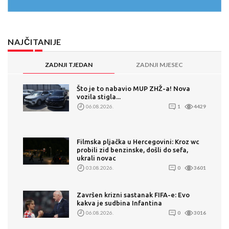
NAJČITANIJE
ZADNJI TJEDAN
ZADNJI MJESEC
Što je to nabavio MUP ZHŽ-a! Nova
vozila stigla...
06.08.2026.
1
4429
Filmska pljačka u Hercegovini: Kroz wc
probili zid benzinske, došli do sefa,
ukrali novac
03.08.2026.
0
3601
Završen krizni sastanak FIFA-e: Evo
kakva je sudbina Infantina
06.08.2026.
0
3016