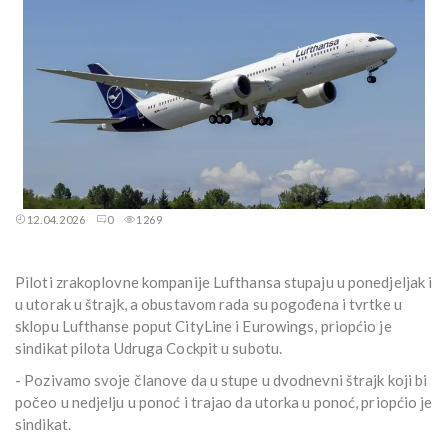
12.04.2026
0
1269
Piloti zrakoplovne kompanije Lufthansa stupaju u ponedjeljak i
u utorak u štrajk, a obustavom rada su pogođena i tvrtke u
sklopu Lufthanse poput CityLine i Eurowings, priopćio je
sindikat pilota Udruga Cockpit u subotu.
- Pozivamo svoje članove da u stupe u dvodnevni štrajk koji bi
počeo u nedjelju u ponoć i trajao da utorka u ponoć, priopćio je
sindikat.