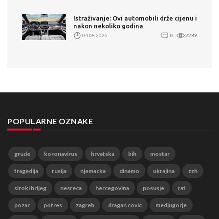
Istraživanje: Ovi automobili drže cijenu i
nakon nekoliko godina
04.08.2026.
0
2289
POPULARNE OZNAKE
grude
koronavirus
hrvatska
bih
mostar
tragedija
rusija
njemacka
dinamo
ukrajina
zzh
siroki brijeg
nesreca
hercegovina
posusje
rat
pozar
potres
zagreb
dragan covic
medjugorje