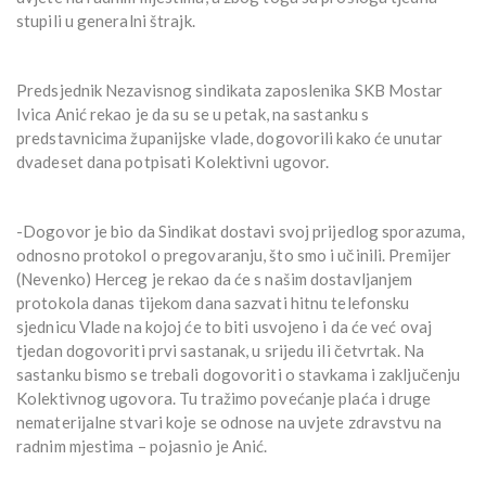
stupili u generalni štrajk.
Predsjednik Nezavisnog sindikata zaposlenika SKB Mostar
Ivica Anić rekao je da su se u petak, na sastanku s
predstavnicima županijske vlade, dogovorili kako će unutar
dvadeset dana potpisati Kolektivni ugovor.
-Dogovor je bio da Sindikat dostavi svoj prijedlog sporazuma,
odnosno protokol o pregovaranju, što smo i učinili. Premijer
(Nevenko) Herceg je rekao da će s našim dostavljanjem
protokola danas tijekom dana sazvati hitnu telefonsku
sjednicu Vlade na kojoj će to biti usvojeno i da će već ovaj
tjedan dogovoriti prvi sastanak, u srijedu ili četvrtak. Na
sastanku bismo se trebali dogovoriti o stavkama i zaključenju
Kolektivnog ugovora. Tu tražimo povećanje plaća i druge
nematerijalne stvari koje se odnose na uvjete zdravstvu na
radnim mjestima – pojasnio je Anić.