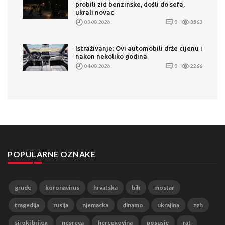
probili zid benzinske, došli do sefa,
ukrali novac
03.08.2026.
0
3563
Istraživanje: Ovi automobili drže cijenu i
nakon nekoliko godina
04.08.2026.
0
2266
POPULARNE OZNAKE
grude
koronavirus
hrvatska
bih
mostar
tragedija
rusija
njemacka
dinamo
ukrajina
zzh
siroki brijeg
nesreca
hercegovina
posusje
rat