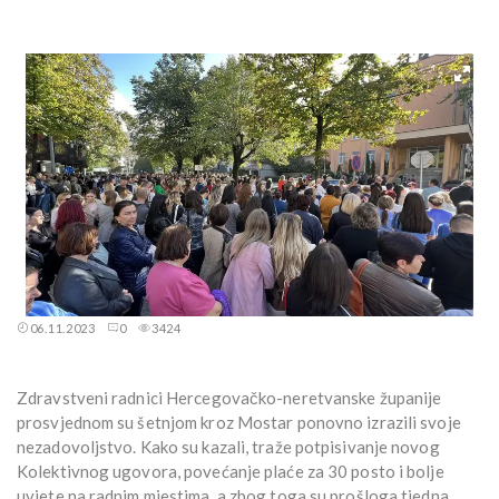
06.11.2023
0
3424
Zdravstveni radnici Hercegovačko-neretvanske županije
prosvjednom su šetnjom kroz Mostar ponovno izrazili svoje
nezadovoljstvo. Kako su kazali, traže potpisivanje novog
Kolektivnog ugovora, povećanje plaće za 30 posto i bolje
uvjete na radnim mjestima, a zbog toga su prošloga tjedna