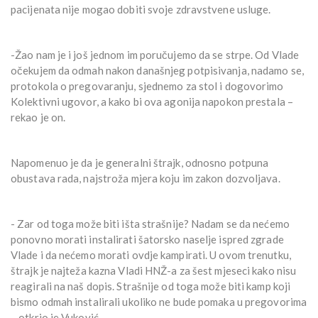
pacijenata nije mogao dobiti svoje zdravstvene usluge.
-Žao nam je i još jednom im poručujemo da se strpe. Od Vlade
očekujem da odmah nakon današnjeg potpisivanja, nadamo se,
protokola o pregovaranju, sjednemo za stol i dogovorimo
Kolektivni ugovor, a kako bi ova agonija napokon prestala –
rekao je on.
Napomenuo je da je generalni štrajk, odnosno potpuna
obustava rada, najstroža mjera koju im zakon dozvoljava.
- Zar od toga može biti išta strašnije? Nadam se da nećemo
ponovno morati instalirati šatorsko naselje ispred zgrade
Vlade i da nećemo morati ovdje kampirati. U ovom trenutku,
štrajk je najteža kazna Vladi HNŽ-a za šest mjeseci kako nisu
reagirali na naš dopis. Strašnije od toga može biti kamp koji
bismo odmah instalirali ukoliko ne bude pomaka u pregovorima
– otkrio je Vuković.