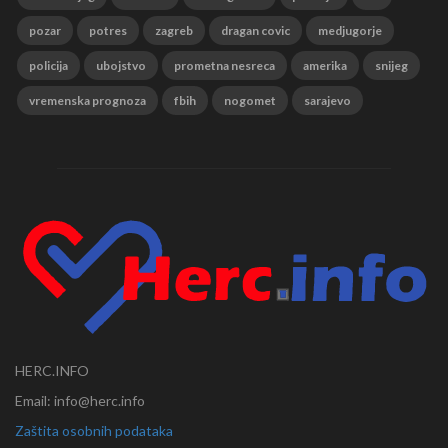
pozar
potres
zagreb
dragan covic
medjugorje
policija
ubojstvo
prometna nesreca
amerika
snijeg
vremenska prognoza
fbih
nogomet
sarajevo
HERC.INFO
Email: info@herc.info
Zaštita osobnih podataka