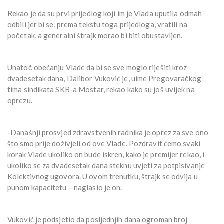
Rekao je da su prvi prijedlog koji im je Vlada uputila odmah
odbili jer bi se, prema tekstu toga prijedloga, vratili na
početak, a generalni štrajk morao bi biti obustavljen.
Unatoč obećanju Vlade da bi se sve moglo riješiti kroz
dvadesetak dana, Dalibor Vuković je, uime Pregovaračkog
tima sindikata SKB-a Mostar, rekao kako su još uvijek na
oprezu.
-Današnji prosvjed zdravstvenih radnika je oprez za sve ono
što smo prije doživjeli od ove Vlade. Pozdravit ćemo svaki
korak Vlade ukoliko on bude iskren, kako je premijer rekao, i
ukoliko se za dvadesetak dana steknu uvjeti za potpisivanje
Kolektivnog ugovora. U ovom trenutku, štrajk se odvija u
punom kapacitetu – naglasio je on.
Vuković je podsjetio da posljednjih dana ogroman broj