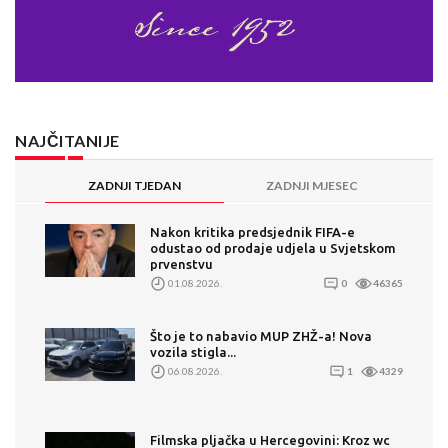
NAJČITANIJE
ZADNJI TJEDAN
ZADNJI MJESEC
Nakon kritika predsjednik FIFA-e
odustao od prodaje udjela u Svjetskom
prvenstvu
01.08.2026.
0
46365
Što je to nabavio MUP ZHŽ-a! Nova
vozila stigla...
06.08.2026.
1
4329
Filmska pljačka u Hercegovini: Kroz wc