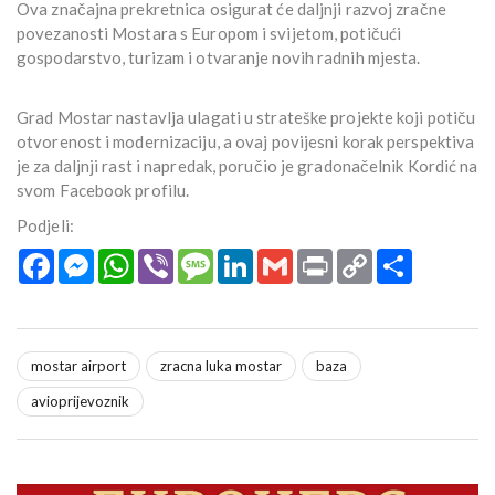
Ova značajna prekretnica osigurat će daljnji razvoj zračne
povezanosti Mostara s Europom i svijetom, potičući
gospodarstvo, turizam i otvaranje novih radnih mjesta.
Grad Mostar nastavlja ulagati u strateške projekte koji potiču
otvorenost i modernizaciju, a ovaj povijesni korak perspektiva
je za daljnji rast i napredak, poručio je gradonačelnik Kordić na
svom Facebook profilu.
Podjeli:
Facebook
Messenger
WhatsApp
Viber
Message
LinkedIn
Gmail
Print
Copy
Podijeli
Link
mostar airport
zracna luka mostar
baza
avioprijevoznik