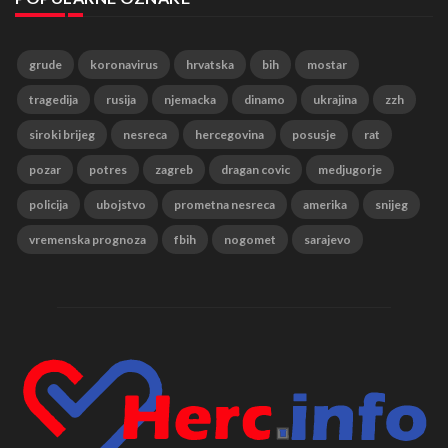
grude
koronavirus
hrvatska
bih
mostar
tragedija
rusija
njemacka
dinamo
ukrajina
zzh
siroki brijeg
nesreca
hercegovina
posusje
rat
pozar
potres
zagreb
dragan covic
medjugorje
policija
ubojstvo
prometna nesreca
amerika
snijeg
vremenska prognoza
fbih
nogomet
sarajevo