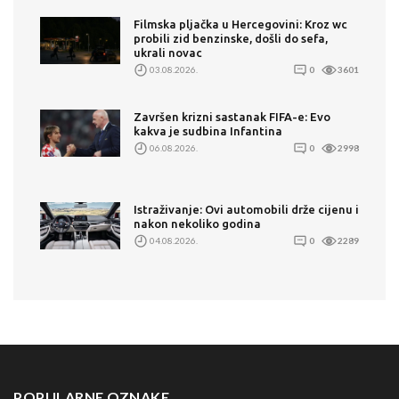
Filmska pljačka u Hercegovini: Kroz wc
probili zid benzinske, došli do sefa,
ukrali novac
03.08.2026.
0
3601
Završen krizni sastanak FIFA-e: Evo
kakva je sudbina Infantina
06.08.2026.
0
2998
Istraživanje: Ovi automobili drže cijenu i
nakon nekoliko godina
04.08.2026.
0
2289
POPULARNE OZNAKE