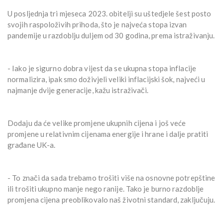
U posljednja tri mjeseca 2023. obitelji su uštedjele šest posto
svojih raspoloživih prihoda, što je najveća stopa izvan
pandemije u razdoblju duljem od 30 godina, prema istraživanju.
- Iako je sigurno dobra vijest da se ukupna stopa inflacije
normalizira, ipak smo doživjeli veliki inflacijski šok, najveći u
najmanje dvije generacije, kažu istraživači.
Dodaju da će velike promjene ukupnih cijena i još veće
promjene u relativnim cijenama energije i hrane i dalje pratiti
građane UK-a.
- To znači da sada trebamo trošiti više na osnovne potrepštine
ili trošiti ukupno manje nego ranije. Tako je burno razdoblje
promjena cijena preoblikovalo naš životni standard, zaključuju.