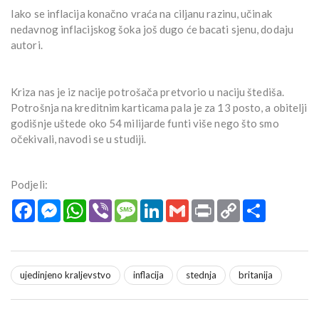
Iako se inflacija konačno vraća na ciljanu razinu, učinak
nedavnog inflacijskog šoka još dugo će bacati sjenu, dodaju
autori.
Kriza nas je iz nacije potrošača pretvorio u naciju štediša.
Potrošnja na kreditnim karticama pala je za 13 posto, a obitelji
godišnje uštede oko 54 milijarde funti više nego što smo
očekivali, navodi se u studiji.
Podjeli:
Facebook
Messenger
WhatsApp
Viber
Message
LinkedIn
Gmail
Print
Copy
Podijeli
Link
ujedinjeno kraljevstvo
inflacija
stednja
britanija