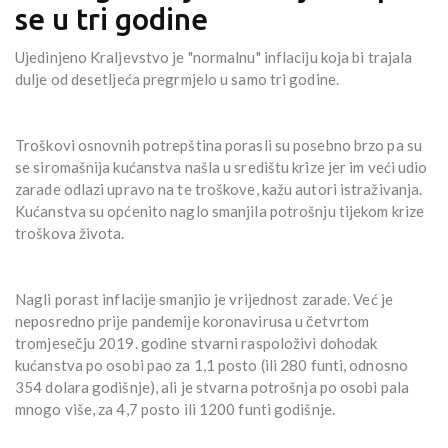
se u tri godine
Ujedinjeno Kraljevstvo je "normalnu" inflaciju koja bi trajala
dulje od desetljeća pregrmjelo u samo tri godine.
Troškovi osnovnih potrepština porasli su posebno brzo pa su
se siromašnija kućanstva našla u središtu krize jer im veći udio
zarade odlazi upravo na te troškove, kažu autori istraživanja.
Kućanstva su općenito naglo smanjila potrošnju tijekom krize
troškova života.
Nagli porast inflacije smanjio je vrijednost zarade. Već je
neposredno prije pandemije koronavirusa u četvrtom
tromjesečju 2019. godine stvarni raspoloživi dohodak
kućanstva po osobi pao za 1,1 posto (ili 280 funti, odnosno
354 dolara godišnje), ali je stvarna potrošnja po osobi pala
mnogo više, za 4,7 posto ili 1200 funti godišnje.