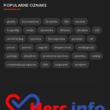
POPULARNE OZNAKE
grude
koronavirus
hrvatska
bih
mostar
tragedija
rusija
njemacka
dinamo
ukrajina
zzh
siroki brijeg
nesreca
hercegovina
posusje
rat
pozar
potres
zagreb
dragan covic
medjugorje
policija
ubojstvo
prometna nesreca
amerika
snijeg
vremenska prognoza
fbih
nogomet
sarajevo