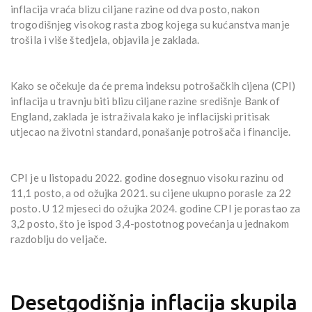
inflacija vraća blizu ciljane razine od dva posto, nakon
trogodišnjeg visokog rasta zbog kojega su kućanstva manje
trošila i više štedjela, objavila je zaklada.
Kako se očekuje da će prema indeksu potrošačkih cijena (CPI)
inflacija u travnju biti blizu ciljane razine središnje Bank of
England, zaklada je istraživala kako je inflacijski pritisak
utjecao na životni standard, ponašanje potrošača i financije.
CPI je u listopadu 2022. godine dosegnuo visoku razinu od
11,1 posto, a od ožujka 2021. su cijene ukupno porasle za 22
posto. U 12 mjeseci do ožujka 2024. godine CPI je porastao za
3,2 posto, što je ispod 3,4-postotnog povećanja u jednakom
razdoblju do veljače.
Desetgodišnja inflacija skupila