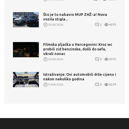
Što je to nabavio MUP ZHŽ-a! Nova
vozila stigla...
06.08.2026.
1
4375
Filmska pljačka u Hercegovini: Kroz wc
probili zid benzinske, došli do sefa,
ukrali novac
03.08.2026.
0
3575
Istraživanje: Ovi automobili drže cijenu i
nakon nekoliko godina
04.08.2026.
0
2279