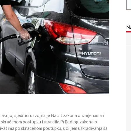
N
šnjoj sjednici usvojila je Nacrt zakona o izmjenama i
 skraćenom postupku i utvrdila Prijedlog zakona o
vatima po skraćenom postupku, s ciljem usklađivanja sa