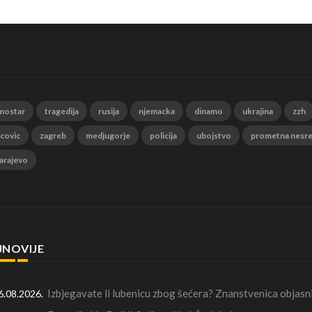
mostar
tragedija
rusija
njemacka
dinamo
ukrajina
zzh
 covic
zagreb
medjugorje
policija
ubojstvo
prometna nesr
arajevo
JNOVIJE
Izbjegavate li lubenicu zbog šećera? Znanstvenica objasni
6.08.2026.