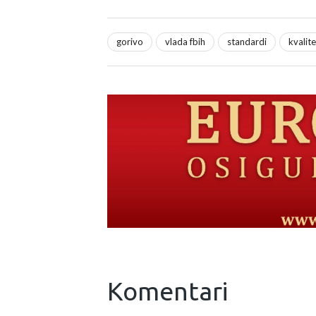
gorivo
vlada fbih
standardi
kvalit
Komentari