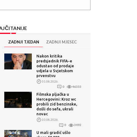
AJČITANIJE
ZADNJI TJEDAN
ZADNJI MJESEC
Nakon kritika
predsjednik FIFA-e
odustao od prodaje
udjela u Svjetskom
prvenstvu
01.08.2026.
0
46333
Filmska pljačka u
Hercegovini: Kroz wc
probili zid benzinske,
došli do sefa, ukrali
novac
03.08.2026.
0
3492
U mali gradić ušlo