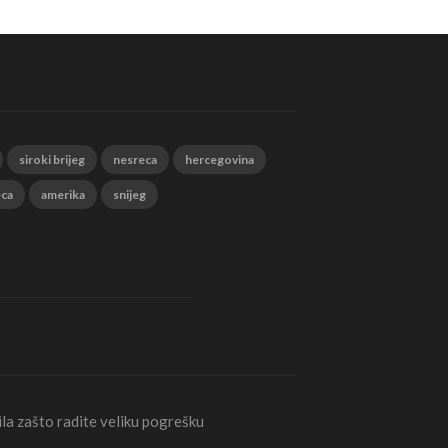
siroki brijeg
nesreca
hercegovina
eca
amerika
snijeg
la zašto radite veliku pogrešku