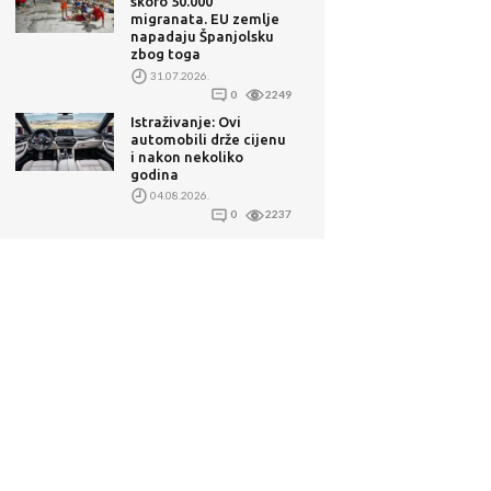
skoro 50.000
migranata. EU zemlje
napadaju Španjolsku
zbog toga
31.07.2026.
0
2249
Istraživanje: Ovi
automobili drže cijenu
i nakon nekoliko
godina
04.08.2026.
0
2237