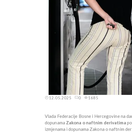
12.05.2025
0
1685
Vlada Federacije Bosne i Hercegovine na dana
dopunama
Zakona o naftnim derivatima
po
izmjenama i dopunama Zakona o naftnim deri