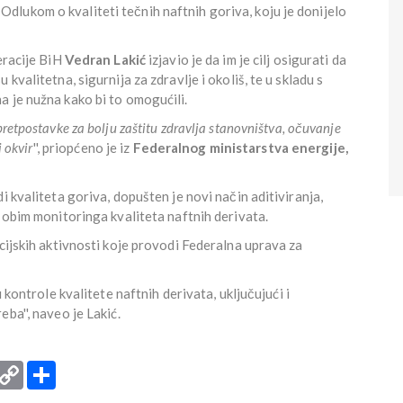
lukom o kvaliteti tečnih naftnih goriva, koju je donijelo
eracije BiH
Vedran Lakić
izjavio je da im je cilj osigurati da
kvalitetna, sigurnija za zdravlje i okoliš, te u skladu s
 je nužna kako bi to omogućili.
etpostavke za bolju zaštitu zdravlja stanovništva, očuvanje
i okvir
'', priopćeno je iz
Federalnog ministarstva energije,
i kvaliteta goriva, dopušten je novi način aditiviranja,
i obim monitoringa kvaliteta naftnih derivata.
kcijskih aktivnosti koje provodi Federalna uprava za
u kontrole kvalitete naftnih derivata, uključujući i
ba'', naveo je Lakić.
rint
Copy
Podijeli
Link