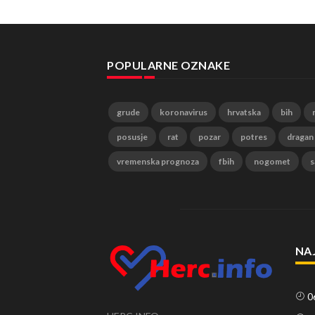
POPULARNE OZNAKE
grude
koronavirus
hrvatska
bih
posusje
rat
pozar
potres
dragan
vremenska prognoza
fbih
nogomet
s
NA
0