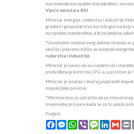
suvremenim europskim standardima i novom Od
Vijeće ministara BiH
.
Ministar energije, rudarstva i industrije Fed
građani i gospodarstvo koriste goriva koja su 
europskim standardima, a brza izmjena zakona
''
Usvajanjem izmjena ovog zakona stvaraju se pr
okoliša i pripremu tržišta za europski energetsk
rudarstva i industrije
.
Ministar je naveo da su uvedeni viši standard
predviđena je kontrola LPG-a, a proširen je 
Ministar je istakao i značaj pojačanih inspe
inspekcijske poslove.
''Ministarstvo je zatražilo da se intenziviraj
izvanredne provjere kada se za to ukaže potre
Podjeli:
Facebook
Messenger
WhatsApp
Viber
Message
LinkedIn
Gmail
P