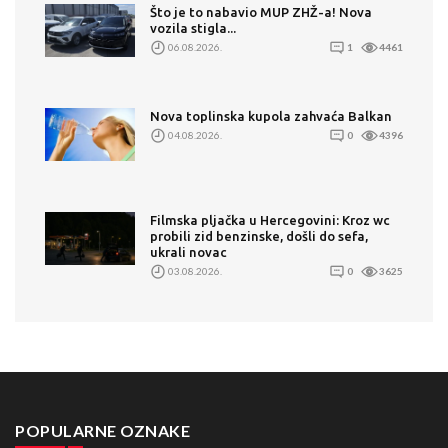
Što je to nabavio MUP ZHŽ-a! Nova
vozila stigla...
06.08.2026.
1
4461
Nova toplinska kupola zahvaća Balkan
04.08.2026.
0
4396
Filmska pljačka u Hercegovini: Kroz wc
probili zid benzinske, došli do sefa,
ukrali novac
03.08.2026.
0
3625
POPULARNE OZNAKE