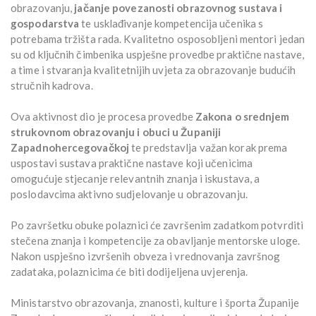
obrazovanju,
jačanje povezanosti obrazovnog sustava i
gospodarstva
te usklađivanje kompetencija učenika s
potrebama tržišta rada. Kvalitetno osposobljeni mentori jedan
su od ključnih čimbenika uspješne provedbe praktične nastave,
a time i stvaranja kvalitetnijih uvjeta za obrazovanje budućih
stručnih kadrova.
Ova aktivnost dio je procesa provedbe
Zakona o srednjem
strukovnom obrazovanju i obuci u Županiji
Zapadnohercegovačkoj
te predstavlja važan korak prema
uspostavi sustava praktične nastave koji učenicima
omogućuje stjecanje relevantnih znanja i iskustava, a
poslodavcima aktivno sudjelovanje u obrazovanju.
Po završetku obuke polaznici će završenim zadatkom potvrditi
stečena znanja i kompetencije za obavljanje mentorske uloge.
Nakon uspješno izvršenih obveza i vrednovanja završnog
zadataka, polaznicima će biti dodijeljena uvjerenja.
Ministarstvo obrazovanja, znanosti, kulture i športa Županije