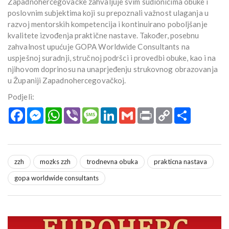
Zapadnohercegovačke zahvaljuje svim sudionicima obuke i
poslovnim subjektima koji su prepoznali važnost ulaganja u
razvoj mentorskih kompetencija i kontinuirano poboljšanje
kvalitete izvođenja praktične nastave. Također, posebnu
zahvalnost upućuje GOPA Worldwide Consultants na
uspješnoj suradnji, stručnoj podršci i provedbi obuke, kao i na
njihovom doprinosu na unaprjeđenju strukovnog obrazovanja
u Županiji Zapadnohercegovačkoj.
Podjeli:
Facebook
Messenger
WhatsApp
Viber
Message
LinkedIn
Gmail
Print
Copy
Podijeli
Link
zzh
mozks zzh
trodnevna obuka
prakticna nastava
gopa worldwide consultants