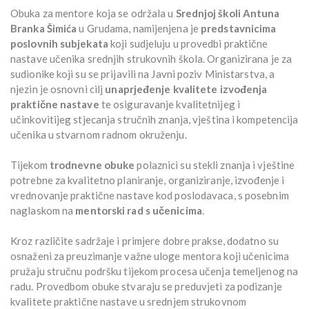
Obuka za mentore koja se održala u
Srednjoj školi Antuna
Branka Šimića
u Grudama, namijenjena je
predstavnicima
poslovnih subjekata
koji sudjeluju u provedbi praktične
nastave učenika srednjih strukovnih škola. Organizirana je za
sudionike koji su se prijavili na Javni poziv Ministarstva, a
njezin je osnovni cilj
unaprjeđenje kvalitete izvođenja
praktične nastave
te osiguravanje kvalitetnijeg i
učinkovitijeg stjecanja stručnih znanja, vještina i kompetencija
učenika u stvarnom radnom okruženju.
Tijekom
trodnevne obuke
polaznici su stekli znanja i vještine
potrebne za kvalitetno planiranje, organiziranje, izvođenje i
vrednovanje praktične nastave kod poslodavaca, s posebnim
naglaskom na
mentorski rad s učenicima
.
Kroz različite sadržaje i primjere dobre prakse, dodatno su
osnaženi za preuzimanje važne uloge mentora koji učenicima
pružaju stručnu podršku tijekom procesa učenja temeljenog na
radu. Provedbom obuke stvaraju se preduvjeti za podizanje
kvalitete praktične nastave u srednjem strukovnom