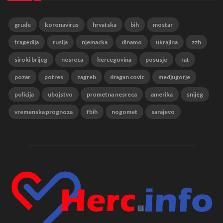
grude
koronavirus
hrvatska
bih
mostar
tragedija
rusija
njemacka
dinamo
ukrajina
zzh
siroki brijeg
nesreca
hercegovina
posusje
rat
pozar
potres
zagreb
dragan covic
medjugorje
policija
ubojstvo
prometna nesreca
amerika
snijeg
vremenska prognoza
fbih
nogomet
sarajevo