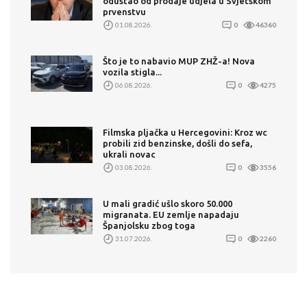
odustao od prodaje udjela u Svjetskom
prvenstvu
01.08.2026.
0
46360
Što je to nabavio MUP ZHŽ-a! Nova
vozila stigla...
06.08.2026.
0
4275
Filmska pljačka u Hercegovini: Kroz wc
probili zid benzinske, došli do sefa,
ukrali novac
03.08.2026.
0
3556
U mali gradić ušlo skoro 50.000
migranata. EU zemlje napadaju
Španjolsku zbog toga
31.07.2026.
0
2260