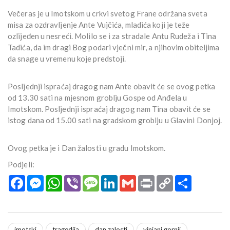
Večeras je u Imotskom u crkvi svetog Frane održana sveta
misa za ozdravljenje Ante Vujčića, mladića koji je teže
ozlijeđen u nesreći. Molilo se i za stradale Antu Rudeža i Tina
Tadića, da im dragi Bog podari vječni mir, a njihovim obiteljima
da snage u vremenu koje predstoji.
Posljednji ispraćaj dragog nam Ante obavit će se ovog petka
od 13.30 sati na mjesnom groblju Gospe od Anđela u
Imotskom. Posljednji ispraćaj dragog nam Tina obavit će se
istog dana od 15.00 sati na gradskom groblju u Glavini Donjoj.
Ovog petka je i Dan žalosti u gradu Imotskom.
Podjeli:
Facebook
Messenger
WhatsApp
Viber
Message
LinkedIn
Gmail
Print
Copy
Podijeli
Link
imotski
tragedija
dan zalosti
vinjani gornji