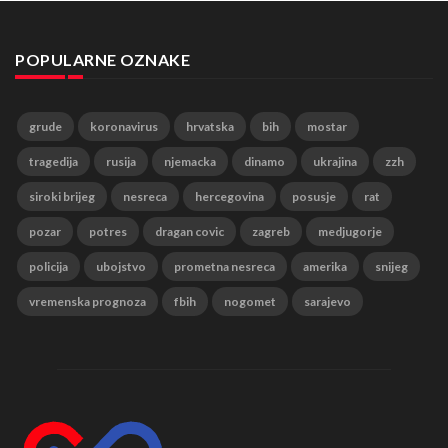
POPULARNE OZNAKE
grude
koronavirus
hrvatska
bih
mostar
tragedija
rusija
njemacka
dinamo
ukrajina
zzh
siroki brijeg
nesreca
hercegovina
posusje
rat
pozar
potres
dragan covic
zagreb
medjugorje
policija
ubojstvo
prometna nesreca
amerika
snijeg
vremenska prognoza
fbih
nogomet
sarajevo