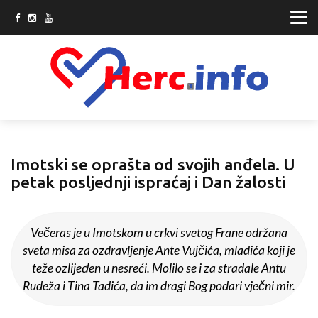
Imotski se oprašta od svojih anđela. U
petak posljednji ispraćaj i Dan žalosti
Večeras je u Imotskom u crkvi svetog Frane održana
sveta misa za ozdravljenje Ante Vujčića, mladića koji je
teže ozlijeđen u nesreći. Molilo se i za stradale Antu
Rudeža i Tina Tadića, da im dragi Bog podari vječni mir.