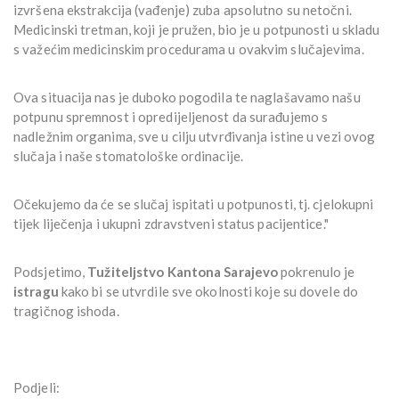
izvršena ekstrakcija (vađenje) zuba apsolutno su netočni.
Medicinski tretman, koji je pružen, bio je u potpunosti u skladu
s važećim medicinskim procedurama u ovakvim slučajevima.
Ova situacija nas je duboko pogodila te naglašavamo našu
potpunu spremnost i opredijeljenost da surađujemo s
nadležnim organima, sve u cilju utvrđivanja istine u vezi ovog
slučaja i naše stomatološke ordinacije.
Očekujemo da će se slučaj ispitati u potpunosti, tj. cjelokupni
tijek liječenja i ukupni zdravstveni status pacijentice."
Podsjetimo,
Tužiteljstvo Kantona Sarajevo
pokrenulo je
istragu
kako bi se utvrdile sve okolnosti koje su dovele do
tragičnog ishoda.
Podjeli: