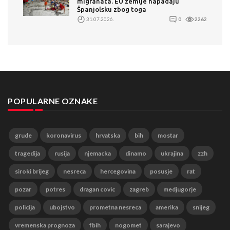
migranata. EU zemlje napadaju
Španjolsku zbog toga
31.07.2026.
0
2262
POPULARNE OZNAKE
grude
koronavirus
hrvatska
bih
mostar
tragedija
rusija
njemacka
dinamo
ukrajina
zzh
siroki brijeg
nesreca
hercegovina
posusje
rat
pozar
potres
dragan covic
zagreb
medjugorje
policija
ubojstvo
prometna nesreca
amerika
snijeg
vremenska prognoza
fbih
nogomet
sarajevo