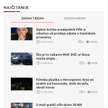
NAJČITANIJE
ZADNJI TJEDAN
ZADNJI MJESEC
Nakon kritika predsjednik FIFA-e
odustao od prodaje udjela u Svjetskom
prvenstvu
01.08.2026.
0
46362
Što je to nabavio MUP ZHŽ-a! Nova
vozila stigla...
06.08.2026.
0
4304
Filmska pljačka u Hercegovini: Kroz wc
probili zid benzinske, došli do sefa,
ukrali novac
03.08.2026.
0
3559
U mali gradić ušlo skoro 50.000