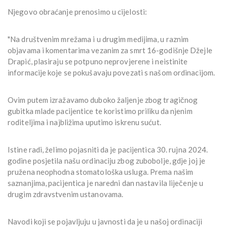
Njegovo obraćanje prenosimo u cijelosti:
"Na društvenim mrežama i u drugim medijima, u raznim
objavama i komentarima vezanim za smrt 16-godišnje Džejle
Drapić, plasiraju se potpuno neprovjerene i neistinite
informacije koje se pokušavaju povezati s našom ordinacijom.
Ovim putem izražavamo duboko žaljenje zbog tragičnog
gubitka mlade pacijentice te koristimo priliku da njenim
roditeljima i najbližima uputimo iskrenu sućut.
Istine radi, želimo pojasniti da je pacijentica 30. rujna 2024.
godine posjetila našu ordinaciju zbog zubobolje, gdje joj je
pružena neophodna stomatološka usluga. Prema našim
saznanjima, pacijentica je naredni dan nastavila liječenje u
drugim zdravstvenim ustanovama.
Navodi koji se pojavljuju u javnosti da je u našoj ordinaciji