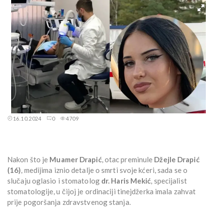
16.10.2024
0
4709
Nakon što je
Muamer Drapić
, otac preminule
Džejle Drapić
(16)
, medijima iznio detalje o smrti svoje kćeri, sada se o
slučaju oglasio i stomatolog
dr. Haris Mekić
, specijalist
stomatologije, u čijoj je ordinaciji tinejdžerka imala zahvat
prije pogoršanja zdravstvenog stanja.