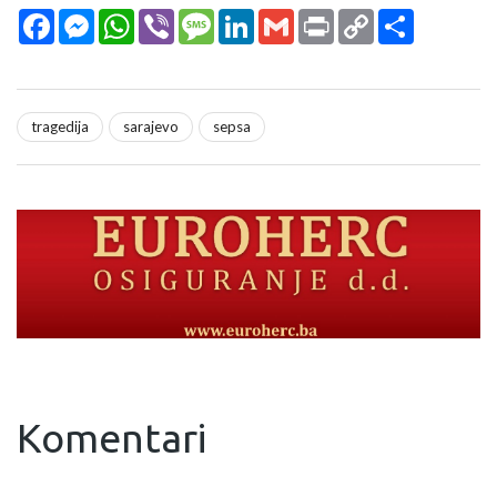
Facebook
Messenger
WhatsApp
Viber
Message
LinkedIn
Gmail
Print
Copy
Podijeli
Link
tragedija
sarajevo
sepsa
Komentari