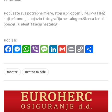
Poduzete sve potrebne mjere, stoji u priopćenju MUP-a HNŽ
koji pritom nije objavio fotografiju nestalog muškarca kako bi
pomogli u identifikaciji nestalog.
Podjeli:
Facebook
Messenger
WhatsApp
Viber
Message
LinkedIn
Gmail
Print
Copy
Podijeli
Link
mostar
nestao mladic