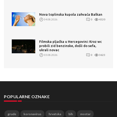
Nova toplinska kupola zahvaća Balkan
04.08.2026.
0
4320
Filmska pljačka u Hercegovini: Kroz wc
probili zid benzinske, došli do sefa,
ukrali novac
03.08.2026.
0
3623
POPULARNE OZNAKE
grude
koronavirus
hrvatska
bih
mostar