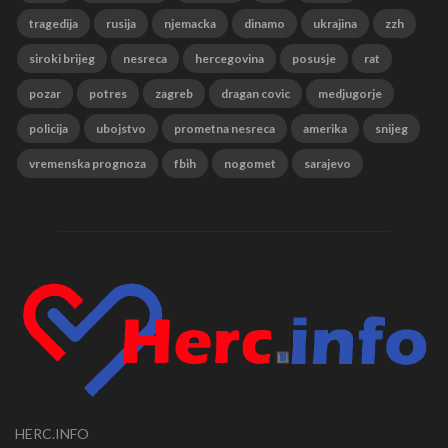
tragedija
rusija
njemacka
dinamo
ukrajina
zzh
siroki brijeg
nesreca
hercegovina
posusje
rat
pozar
potres
zagreb
dragan covic
medjugorje
policija
ubojstvo
prometna nesreca
amerika
snijeg
vremenska prognoza
fbih
nogomet
sarajevo
HERC.INFO