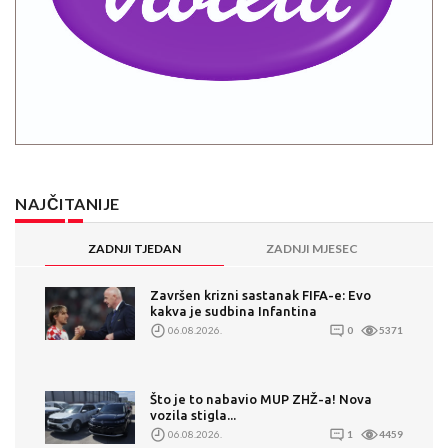
NAJČITANIJE
ZADNJI TJEDAN
ZADNJI MJESEC
Završen krizni sastanak FIFA-e: Evo
kakva je sudbina Infantina
06.08.2026.
0
5371
Što je to nabavio MUP ZHŽ-a! Nova
vozila stigla...
06.08.2026.
1
4459