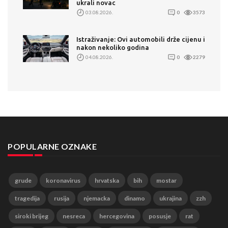
ukrali novac
03.08.2026.
0
3573
Istraživanje: Ovi automobili drže cijenu i
nakon nekoliko godina
04.08.2026.
0
2279
POPULARNE OZNAKE
grude
koronavirus
hrvatska
bih
mostar
tragedija
rusija
njemacka
dinamo
ukrajina
zzh
siroki brijeg
nesreca
hercegovina
posusje
rat