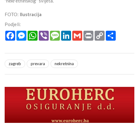
"nekretninskog" svijeta.
FOTO:
Ilustracija
Podjeli:
Facebook
Messenger
WhatsApp
Viber
Message
LinkedIn
Gmail
Print
Copy
Podijeli
Link
zagreb
prevara
nekretnina