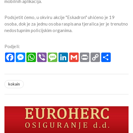
mobilnih aplikacija.
Podsjetit ćemo, u okviru akcije "Eskadron" uhićeno je 19
osoba, dok je za jednu osoba raspisana tjeralica jer je trenutno
nedostupnim policijskim organima.
Podjeli:
Facebook
Messenger
WhatsApp
Viber
Message
LinkedIn
Gmail
Print
Copy
Podijeli
Link
kokain