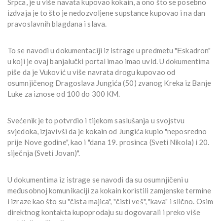
Srpca, je u više navata kupovao kokain, a ono što se posebno
izdvaja je to što je nedozvoljene supstance kupovao i na dan
pravoslavnih blagdana i slava.
To se navodi u dokumentaciji iz istrage u predmetu "Еskadron"
u koji je ovaj banjalučki portal imao imao uvid. U dokumentima
piše da je Vuković u više navrata drogu kupovao od
osumnjičenog Dragoslava Jungića (50) zvanog Kreka iz Banje
Luke za iznose od 100 do 300 KM.
Svećenik je to potvrdio i tijekom saslušanja u svojstvu
svjedoka, izjavivši da je kokain od Jungića kupio "neposredno
prije Nove godine", kao i "dana 19. prosinca (Sveti Nikola) i 20.
siječnja (Sveti Jovan)".
U dokumentima iz istrage se navodi da su osumnjičeni u
međusobnoj komunikaciji za kokain koristili zamjenske termine
i izraze kao što su "čista majica", "čisti veš", "kava" i slično. Osim
direktnog kontakta kupoprodaju su dogovarali i preko više