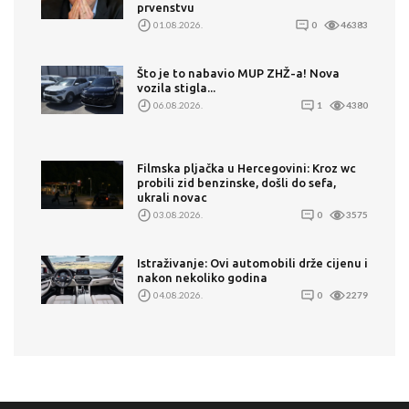
prvenstvu
01.08.2026.
0
46383
Što je to nabavio MUP ZHŽ-a! Nova
vozila stigla...
06.08.2026.
1
4380
Filmska pljačka u Hercegovini: Kroz wc
probili zid benzinske, došli do sefa,
ukrali novac
03.08.2026.
0
3575
Istraživanje: Ovi automobili drže cijenu i
nakon nekoliko godina
04.08.2026.
0
2279