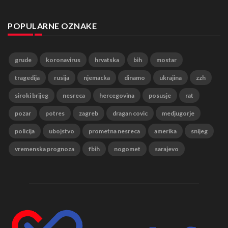
POPULARNE OZNAKE
grude
koronavirus
hrvatska
bih
mostar
tragedija
rusija
njemacka
dinamo
ukrajina
zzh
siroki brijeg
nesreca
hercegovina
posusje
rat
pozar
potres
zagreb
dragan covic
medjugorje
policija
ubojstvo
prometna nesreca
amerika
snijeg
vremenska prognoza
fbih
nogomet
sarajevo