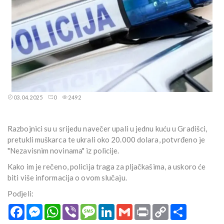
03.04.2025
0
2492
Razbojnici su u srijedu navečer upali u jednu kuću u Gradišci,
pretukli muškarca te ukrali oko 20.000 dolara, potvrđeno je
"Nezavisnim novinama" iz policije.
Kako im je rečeno, policija traga za pljačkašima, a uskoro će
biti više informacija o ovom slučaju.
Podjeli:
Facebook
Messenger
WhatsApp
Viber
Message
LinkedIn
Gmail
Print
Copy
Podijeli
Link