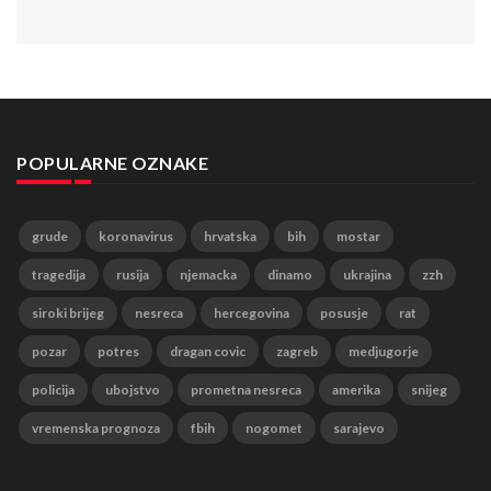
POPULARNE OZNAKE
grude
koronavirus
hrvatska
bih
mostar
tragedija
rusija
njemacka
dinamo
ukrajina
zzh
siroki brijeg
nesreca
hercegovina
posusje
rat
pozar
potres
dragan covic
zagreb
medjugorje
policija
ubojstvo
prometna nesreca
amerika
snijeg
vremenska prognoza
fbih
nogomet
sarajevo