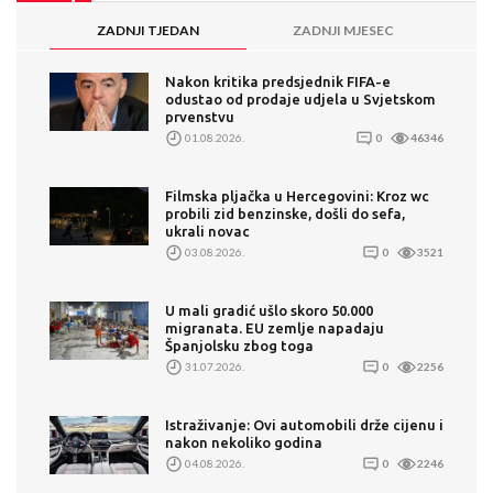
ZADNJI TJEDAN
ZADNJI MJESEC
Nakon kritika predsjednik FIFA-e
odustao od prodaje udjela u Svjetskom
prvenstvu
01.08.2026.
0
46346
Filmska pljačka u Hercegovini: Kroz wc
probili zid benzinske, došli do sefa,
ukrali novac
03.08.2026.
0
3521
U mali gradić ušlo skoro 50.000
migranata. EU zemlje napadaju
Španjolsku zbog toga
31.07.2026.
0
2256
Istraživanje: Ovi automobili drže cijenu i
nakon nekoliko godina
04.08.2026.
0
2246