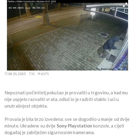
04.01.2025
0
6171
Nepoznati počinitelj pokušao je provaliti u trgovinu, a kad mu
nije uspjelo razvaliti vrata, odlučio je razbiti staklo i ući u
unutrašnjost objekta.
Provala je bila brzo izvedena: sve se dogodilo u manje od dvije
minute. Ukradene su dvije
Sony Playstation
konzole, a cijeli
događaj je zabilježen sigurnosnim kamerama.