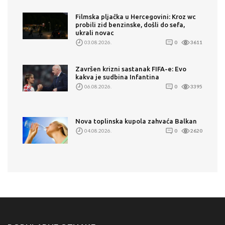
Filmska pljačka u Hercegovini: Kroz wc
probili zid benzinske, došli do sefa,
ukrali novac
03.08.2026.
0
3611
Završen krizni sastanak FIFA-e: Evo
kakva je sudbina Infantina
06.08.2026.
0
3395
Nova toplinska kupola zahvaća Balkan
04.08.2026.
0
2620