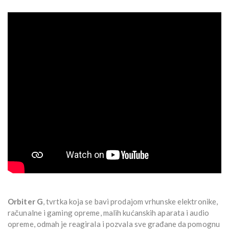
Orbiter G
, tvrtka koja se bavi prodajom vrhunske elektronike,
računalne i gaming opreme, malih kućanskih aparata i audio
opreme, odmah je reagirala i pozvala sve građane da pomognu