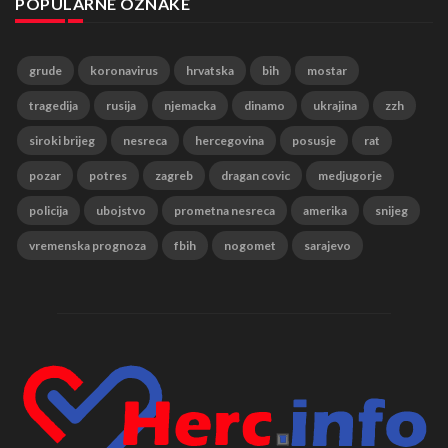
POPULARNE OZNAKE
grude
koronavirus
hrvatska
bih
mostar
tragedija
rusija
njemacka
dinamo
ukrajina
zzh
siroki brijeg
nesreca
hercegovina
posusje
rat
pozar
potres
zagreb
dragan covic
medjugorje
policija
ubojstvo
prometna nesreca
amerika
snijeg
vremenska prognoza
fbih
nogomet
sarajevo