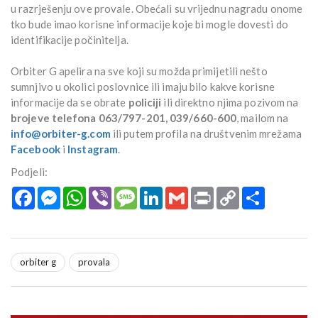
u razrješenju ove provale. Obećali su vrijednu nagradu onome
tko bude imao korisne informacije koje bi mogle dovesti do
identifikacije počinitelja.
Orbiter G apelira na sve koji su možda primijetili nešto
sumnjivo u okolici poslovnice ili imaju bilo kakve korisne
informacije da se obrate
policiji
ili direktno njima pozivom na
brojeve telefona 063/797-201, 039/660-600
, mailom na
info@orbiter-g.com
ili putem profila na društvenim mrežama
Facebook
i
Instagram
.
Podjeli:
Facebook
Messenger
WhatsApp
Viber
Message
LinkedIn
Gmail
Print
Copy
Podijeli
Link
orbiter g
provala