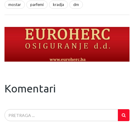
mostar
parfemi
kradja
dm
Komentari