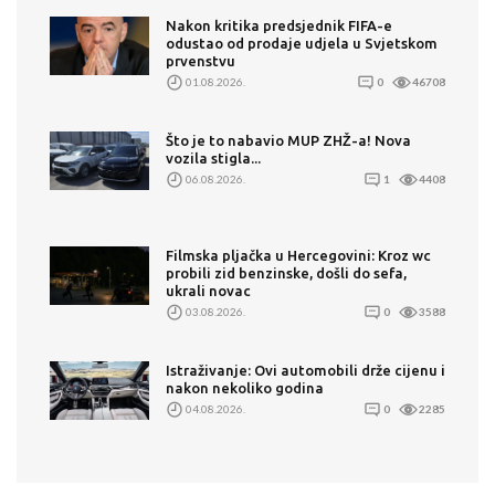
Nakon kritika predsjednik FIFA-e
odustao od prodaje udjela u Svjetskom
prvenstvu
01.08.2026.
0
46708
Što je to nabavio MUP ZHŽ-a! Nova
vozila stigla...
06.08.2026.
1
4408
Filmska pljačka u Hercegovini: Kroz wc
probili zid benzinske, došli do sefa,
ukrali novac
03.08.2026.
0
3588
Istraživanje: Ovi automobili drže cijenu i
nakon nekoliko godina
04.08.2026.
0
2285