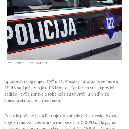
06.02.2024
0
4573
Uposlenik drogerije „DM“ u TC Mepas, u utorak 5. veljače u
18:45 sati prijavio je u PS Mostar Centar da su u trgovini
zadržali dvije ženske osobe koje su uhvatili u krađi više
komada skupocjenih parfema.
Patrola policije je na licu mjesta zatekla dvije ženske osobe
koje su zadržali zaštitari, a radi se o S.S. (2001) iz Bugojna,
privremeno nastanjena u Mostaru i A.M. (1985) iz Mostara.