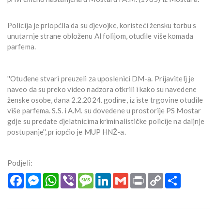
Policija je priopćila da su djevojke, koristeći žensku torbu s
unutarnje strane obloženu Al folijom, otuđile više komada
parfema.
''Otuđene stvari preuzeli za uposlenici DM-a. Prijavitelj je
naveo da su preko video nadzora otkrili i kako su navedene
ženske osobe, dana 2.2.2024. godine, iz iste trgovine otuđile
više parfema. S.S. i A.M. su dovedene u prostorije PS Mostar
gdje su predate djelatnicima kriminalističke policije na daljnje
postupanje'', priopćio je MUP HNŽ-a.
Podjeli:
Facebook
Messenger
WhatsApp
Viber
Message
LinkedIn
Gmail
Print
Copy
Podijeli
Link