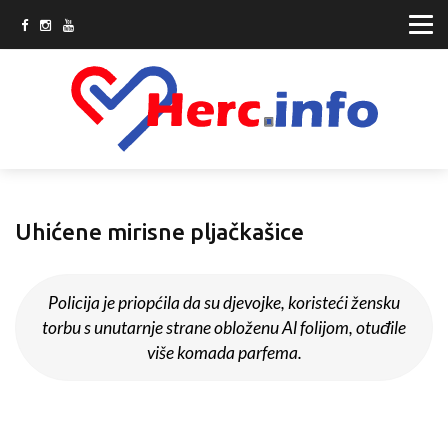
Uhićene mirisne pljačkašice
Policija je priopćila da su djevojke, koristeći žensku
torbu s unutarnje strane obloženu Al folijom, otuđile
više komada parfema.