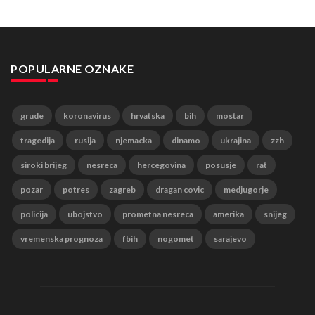
POPULARNE OZNAKE
grude
koronavirus
hrvatska
bih
mostar
tragedija
rusija
njemacka
dinamo
ukrajina
zzh
siroki brijeg
nesreca
hercegovina
posusje
rat
pozar
potres
zagreb
dragan covic
medjugorje
policija
ubojstvo
prometna nesreca
amerika
snijeg
vremenska prognoza
fbih
nogomet
sarajevo